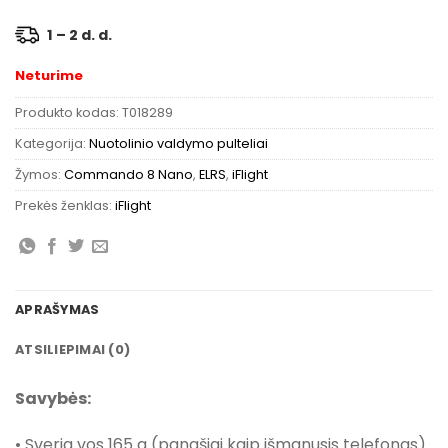
1 – 2 d. d.
Neturime
Produkto kodas:
T018289
Kategorija:
Nuotolinio valdymo pulteliai
Žymos:
Commando 8 Nano
,
ELRS
,
iFlight
Prekės ženklas:
iFlight
APRAŠYMAS
ATSILIEPIMAI (0)
Savybės:
• Sveria vos 165 g (panašiai kaip išmanusis telefonas).