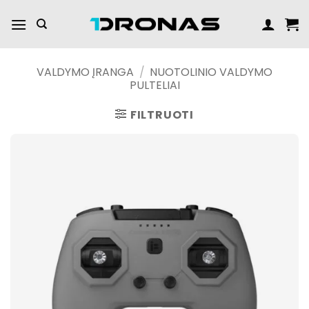
Praleisti
turinį
VALDYMO ĮRANGA
/
NUOTOLINIO VALDYMO
PULTELIAI
FILTRUOTI