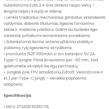
Sulankstoma ELRS 2.4 GHz antena taupo vietą –
lengvai telpa į krepšį ar kišenę;
• Lenkia tradicinius mechaninius gimbalus: sklandesnis
valdymas, didesnis tikslumas, ilgesnis tarnavimo
laikas ir mažesnė priežiūra. Galimi du lazdelės ilgio
variantai, pritaikomi asmeniniams poreikiams;
• Sulankstoma išorinė antena užtikrina stabilų ir
patikimą ryšį ilgesniems skrydžiams;
• Įmontuota 1S2P 1100mAh Li-ion baterija ir 5V 2A
Type-C jungtis. Pilnai įkraunama per ~50 min., kad
galėtumėte skraidyti be ilgų pertraukų;
• Jungiasi prie FPV simuliatorių (Liftoff, VelociDrone ir
kt.) per Type-C jungtį – nereikia papildomo
adapterio.
Specifikacija:
• MCU: STM32F303RCT6;