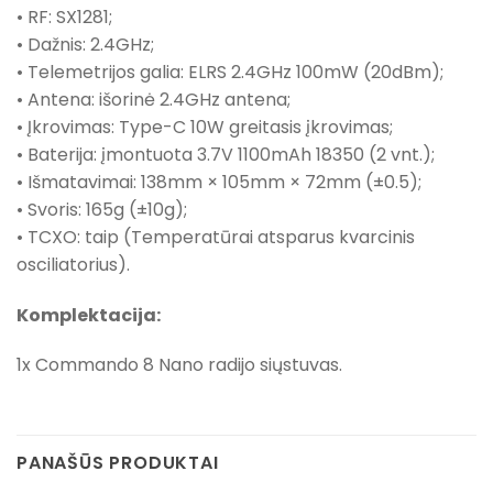
• RF: SX1281;
• Dažnis: 2.4GHz;
• Telemetrijos galia: ELRS 2.4GHz 100mW (20dBm);
• Antena: išorinė 2.4GHz antena;
• Įkrovimas: Type-C 10W greitasis įkrovimas;
• Baterija: įmontuota 3.7V 1100mAh 18350 (2 vnt.);
• Išmatavimai: 138mm × 105mm × 72mm (±0.5);
• Svoris: 165g (±10g);
• TCXO: taip (Temperatūrai atsparus kvarcinis
osciliatorius).
Komplektacija:
1x Commando 8 Nano radijo siųstuvas.
PANAŠŪS PRODUKTAI