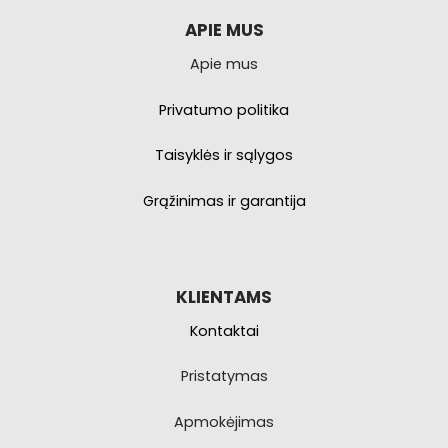
galite
pasirinkti
APIE MUS
produkto
Apie mus
puslapyje.
Privatumo politika
Taisyklės ir sąlygos
Grąžinimas ir garantija
KLIENTAMS
Kontaktai
Pristatymas
Apmokėjimas