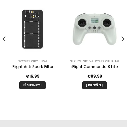
SROVĖS RIBOTUVAI
NUOTOLINIO VALDYMO PULTELIAI
iFlight Anti Spark Filter
iFlight Commando 8 Lite
nė
€
16,99
€
89,99
IŠSIRINKTI
Į KREPŠELĮ
Šis
produktas
turi
kelis
variantus.
Galimybe