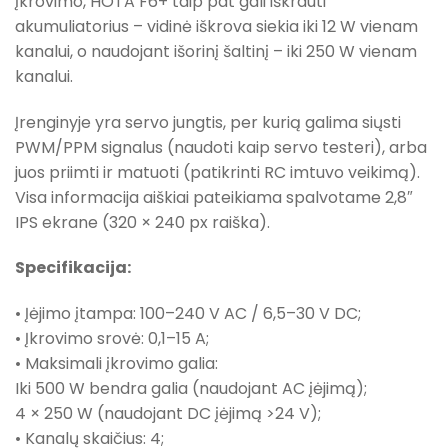
įkrovimo, HOTA F6+ taip pat gali iškrauti
akumuliatorius – vidinė iškrova siekia iki 12 W vienam
kanalui, o naudojant išorinį šaltinį – iki 250 W vienam
kanalui.
Įrenginyje yra servo jungtis, per kurią galima siųsti
PWM/PPM signalus (naudoti kaip servo testeri), arba
juos priimti ir matuoti (patikrinti RC imtuvo veikimą).
Visa informacija aiškiai pateikiama spalvotame 2,8″
IPS ekrane (320 × 240 px raiška).
Specifikacija:
• Įėjimo įtampa: 100–240 V AC / 6,5–30 V DC;
• Įkrovimo srovė: 0,1–15 A;
• Maksimali įkrovimo galia:
Iki 500 W bendra galia (naudojant AC įėjimą);
4 × 250 W (naudojant DC įėjimą >24 V);
• Kanalų skaičius: 4;