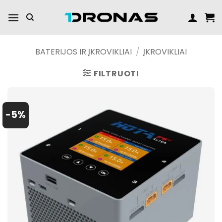
Praleisti
turinį
BATERIJOS IR ĮKROVIKLIAI
/
ĮKROVIKLIAI
FILTRUOTI
-5%