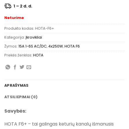
1 – 2 d. d.
Neturime
Produkto kodas:
HOTA-F6+
Kategorija:
Įkrovikliai
Žymos:
15A 1-6S AC/DC
,
4x250W
,
HOTA F6
Prekės ženklas:
HOTA
APRAŠYMAS
ATSILIEPIMAI (0)
Savybės:
HOTA F6+ – tai galingas keturių kanalų išmanusis