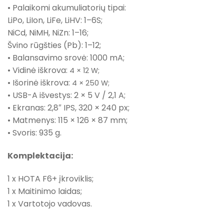
• Palaikomi akumuliatorių tipai:
LiPo, LiIon, LiFe, LiHV: 1–6S;
NiCd, NiMH, NiZn: 1–16;
Švino rūgšties (Pb): 1–12;
• Balansavimo srovė: 1000 mA;
• Vidinė iškrova:
4 × 12 W;
• Išorinė iškrova:
4 × 250 W;
• USB-A išvestys: 2 × 5 V / 2,1 A;
• Ekranas: 2,8″ IPS, 320 × 240 px;
• Matmenys: 115 × 126 × 87 mm;
• Svoris: 935 g.
Komplektacija:
1 x HOTA F6+ įkroviklis;
1 x Maitinimo laidas;
1 x Vartotojo vadovas.