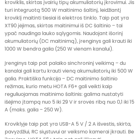
kroviklis, skirtas įvairių tipų akumuliatorių įkrovimui. Jis
turi integruotą 500 W maitinimo šaltinį, leidžiantį
kroviklį maitinti tiesiai iš elektros tinklo. Taip pat yra
XT90 įėjimas, skirtas maitinimui iš DC šaltinio – tai
ypač naudinga lauko sąlygomis. Naudojant išorinį
akumuliatorių (DC maitinimą), įrenginys gali krauti iki
1000 W bendra galia (250 W vienam kanalui).
Įrenginys taip pat palaiko sinchroninį veikimą – du
kanalai gali kartu krauti vieną akumuliatorių iki 500 W
galia. Praktiška funkcija – DC maitinimo šaltinio
režimas, kurio metu HOTA F6+ gali veikti kaip
reguliuojamas maitinimo šaltinis: galima nustatyti
išėjimo įtampą nuo 5 iki 29 V ir srovės ribą nuo 0,1 iki 15
A (maks. galia – 250 W).
Kroviklyje taip pat yra USB-A 5 V / 2 A išvestis, skirta,
pavyzdžiui, RC siųstuvui ar veiksmo kamerai įkrauti. Be