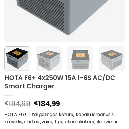
HOTA F6+ 4x250W 15A 1-6S AC/DC
Smart Charger
Pradinė
Dabartinė
194,99
184,99
€
€
kaina
kaina
HOTA F6+ – tai galingas keturių kanalų išmanusis
buvo:
yra:
kroviklis, skirtas įvairių tipų akumuliatorių įkrovimui.
€194,99.
€184,99.