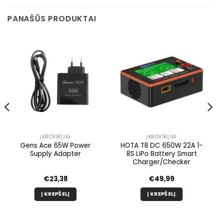
PANAŠŪS PRODUKTAI
ĮKROVIKLIAI
ĮKROVIKLIAI
Gens Ace 65W Power
HOTA T8 DC 650W 22A 1-
Supply Adapter
8S LiPo Battery Smart
Charger/Checker
€
23,38
€
49,99
onas:
Į KREPŠELĮ
Į KREPŠELĮ
9
9