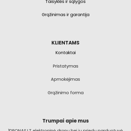
Taisyklės ir sąlygos
Grąžinimas ir garantija
KLIENTAMS
Kontaktai
Pristatymas
Apmokėjimas
Grąžinimo forma
Trumpai apie mus
1DRONAS.LT elektroninė dronų bei jų priedų parduotuvė