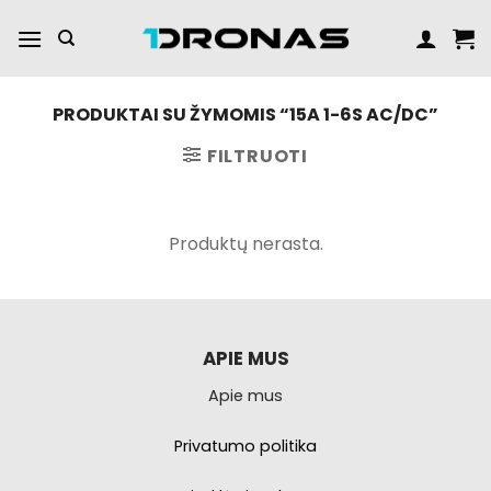
Praleisti
turinį
PRODUKTAI SU ŽYMOMIS “15A 1-6S AC/DC”
FILTRUOTI
Produktų nerasta.
APIE MUS
Apie mus
Privatumo politika