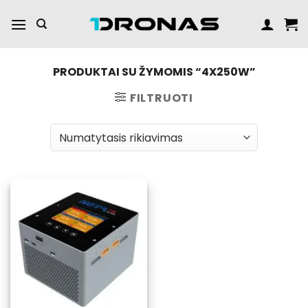
Praleisti
turinį
PRODUKTAI SU ŽYMOMIS “4X250W”
FILTRUOTI