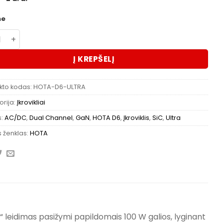
me
kto kiekis: HOTA D6 Ultra GaN + SiC AC/DC Dual Smart Cha
Į KREPŠELĮ
kto kodas:
HOTA-D6-ULTRA
rija:
Įkrovikliai
s:
AC/DC
,
Dual Channel
,
GaN
,
HOTA D6
,
Įkroviklis
,
SiC
,
Ultra
 ženklas:
HOTA
a“ leidimas pasižymi papildomais 100 W galios, lyginant