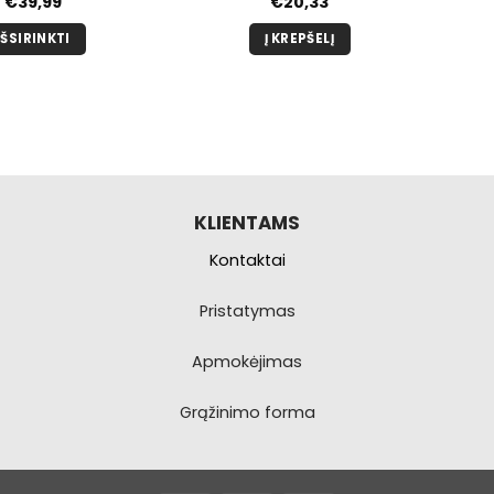
€
39,99
€
20,33
IŠSIRINKTI
Į KREPŠELĮ
Šis
produktas
turi
kelis
variantus.
Galimybe
galite
KLIENTAMS
pasirinkti
Kontaktai
produkto
puslapyje.
Pristatymas
Apmokėjimas
Grąžinimo forma