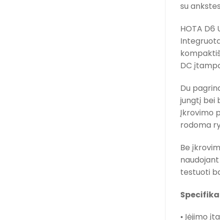
su ankstes
HOTA D6 Ult
Integruota
kompaktišk
DC įtampą,
Du pagrindi
jungtį bei 
Įkrovimo p
rodoma ry
Be įkrovim
naudojant 
testuoti ba
Specifika
• Įėjimo į