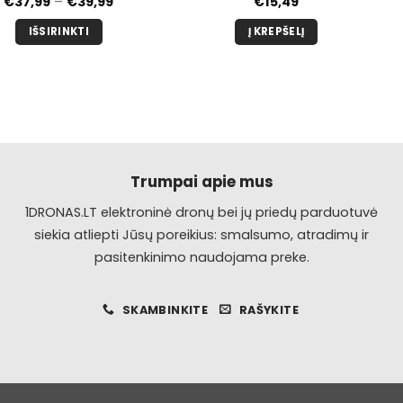
Kainų
€
37,99
–
€
39,99
€
15,49
diapazonas:
nuo
IŠSIRINKTI
Į KREPŠELĮ
€37,99
iki
Šis
€39,99
produktas
turi
kelis
variantus.
Galimybe
galite
Trumpai apie mus
pasirinkti
1DRONAS.LT elektroninė dronų bei jų priedų parduotuvė
produkto
siekia atliepti Jūsų poreikius: smalsumo, atradimų ir
puslapyje.
pasitenkinimo naudojama preke.
SKAMBINKITE
RAŠYKITE