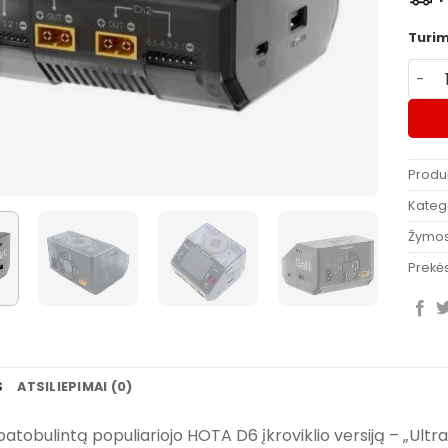
Turi
produ
Produ
Katego
Žymo
Prekės
S
ATSILIEPIMAI (0)
patobulintą populiariojo HOTA D6 įkroviklio versiją – „Ultr