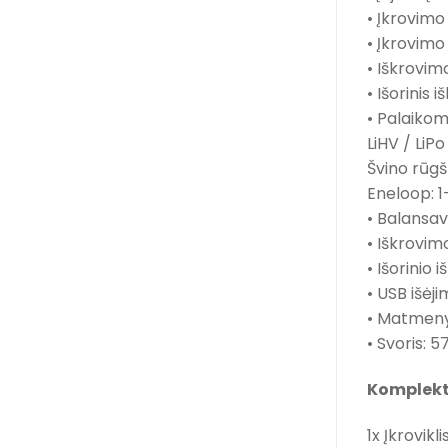
• Įkrovimo 
• Įkrovimo
• Iškrovimo
• Išorinis
• Palaikom
LiHV / LiPo 
Švino rūgš
Eneloop: 1
• Balansav
• Iškrovimo
• Išorinio 
• USB išėjim
• Matmenys
• Svoris: 5
Komplekt
1x Įkrovikli