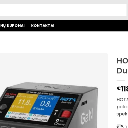
NŲ KUPONAI
KONTAKTAI
HO
Du
11
€
HOTA 
palai
spek
1