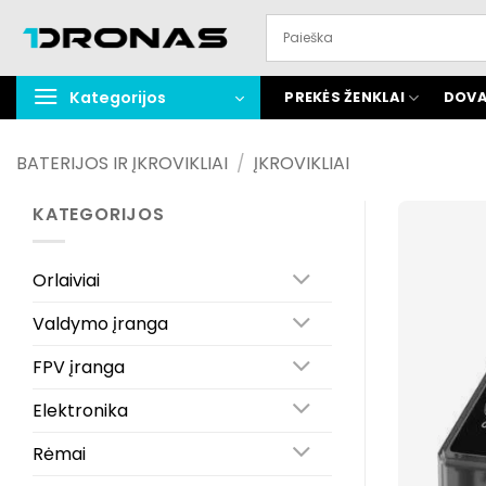
Praleisti
turinį
Kategorijos
PREKĖS ŽENKLAI
DOVA
BATERIJOS IR ĮKROVIKLIAI
/
ĮKROVIKLIAI
KATEGORIJOS
Orlaiviai
Valdymo įranga
FPV įranga
Elektronika
Rėmai