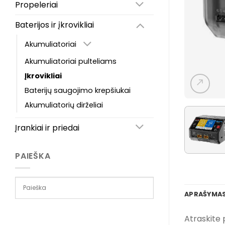
Propeleriai
Baterijos ir įkrovikliai
Akumuliatoriai
Akumuliatoriai pulteliams
Įkrovikliai
Baterijų saugojimo krepšiukai
Akumuliatorių dirželiai
Įrankiai ir priedai
PAIEŠKA
APRAŠYMA
Atraskite 