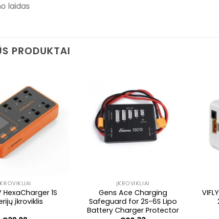
mo laidas
S PRODUKTAI
ĮKROVIKLIAI
ĮKROVIKLIAI
 HexaCharger 1S
Gens Ace Charging
VIFL
rijų įkroviklis
Safeguard for 2S-6S Lipo
Battery Charger Protector