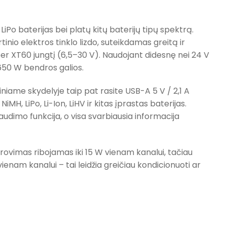
LiPo baterijas bei platų kitų baterijų tipų spektrą.
tinio elektros tinklo lizdo, suteikdamas greitą ir
er XT60 jungtį (6,5–30 V). Naudojant didesnę nei 24 V
i 650 W bendros galios.
utiniame skydelyje taip pat rasite USB-A 5 V / 2,1 A
MH, LiPo, Li-Ion, LiHV ir kitas įprastas baterijas.
dimo funkcija, o visa svarbiausia informacija
škrovimas ribojamas iki 15 W vienam kanalui, tačiau
ienam kanalui – tai leidžia greičiau kondicionuoti ar