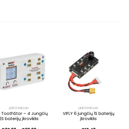
ĮKROVIKLIAI
ĮKROVIKLIAI
Y ToothStor – 4 Jungčių
VIFLY 6 jungčių 1S baterijų
2S baterijų įkroviklis
įkroviklis