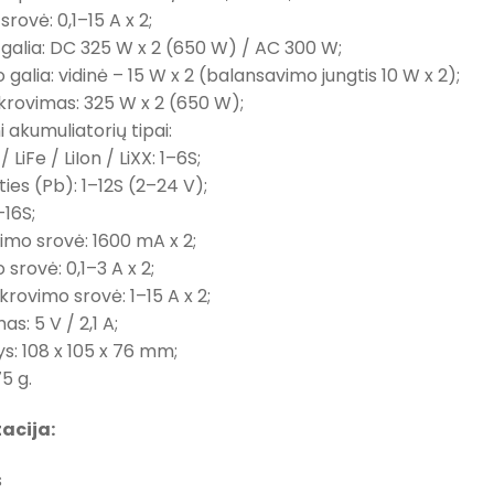
srovė: 0,1–15 A x 2;
 galia: DC 325 W x 2 (650 W) / AC 300 W;
 galia: vidinė – 15 W x 2 (balansavimo jungtis 10 W x 2);
 iškrovimas: 325 W x 2 (650 W);
i akumuliatorių tipai:
/ LiFe / LiIon / LiXX: 1–6S;
ties (Pb): 1–12S (2–24 V);
–16S;
imo srovė: 1600 mA x 2;
 srovė: 0,1–3 A x 2;
iškrovimo srovė: 1–15 A x 2;
as: 5 V / 2,1 A;
: 108 x 105 x 76 mm;
75 g.
acija:
s