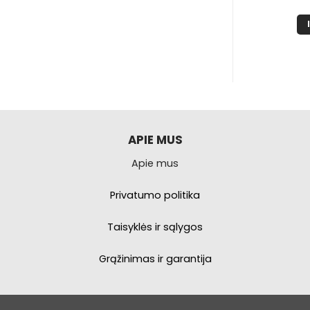
,99
€
23,38
PŠELĮ
Į KREPŠELĮ
APIE MUS
Apie mus
Privatumo politika
Taisyklės ir sąlygos
Grąžinimas ir garantija