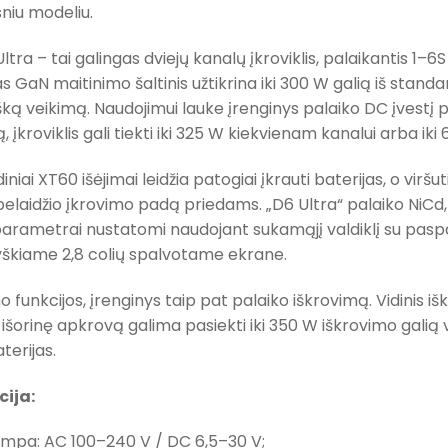
niu modeliu.
ra – tai galingas dviejų kanalų įkroviklis, palaikantis 1–6S 
s GaN maitinimo šaltinis užtikrina iki 300 W galią iš standar
ą veikimą. Naudojimui lauke įrenginys palaiko DC įvestį p
 įkroviklis gali tiekti iki 325 W kiekvienam kanalui arba ik
niai XT60 išėjimai leidžia patogiai įkrauti baterijas, o virš
belaidžio įkrovimo padą priedams. „D6 Ultra“ palaiko NiCd, Ni
arametrai nustatomi naudojant sukamąjį valdiklį su paspau
škiame 2,8 colių spalvotame ekrane.
o funkcijos, įrenginys taip pat palaiko iškrovimą. Vidinis i
išorinę apkrovą galima pasiekti iki 350 W iškrovimo galią v
terijas.
cija:
tampa: AC 100–240 V / DC 6,5–30 V;