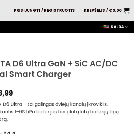
PRISIJUNGTI / REGISTRUOTIS
KREPŠELIS /
€
0,00
KALBA
TA D6 Ultra GaN + SiC AC/DC
al Smart Charger
8,99
D6 Ultra – tai galingas dviejų kanalų įkroviklis,
kantis 1–6S LiPo baterijas bei platų kitų baterijų tipų
trą.
 – 2 d. d.