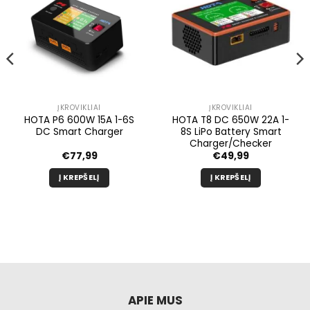
ĮKROVIKLIAI
ĮKROVIKLIAI
HOTA P6 600W 15A 1-6S
HOTA T8 DC 650W 22A 1-
DC Smart Charger
8S LiPo Battery Smart
Charger/Checker
€
77,99
€
49,99
Į KREPŠELĮ
Į KREPŠELĮ
APIE MUS