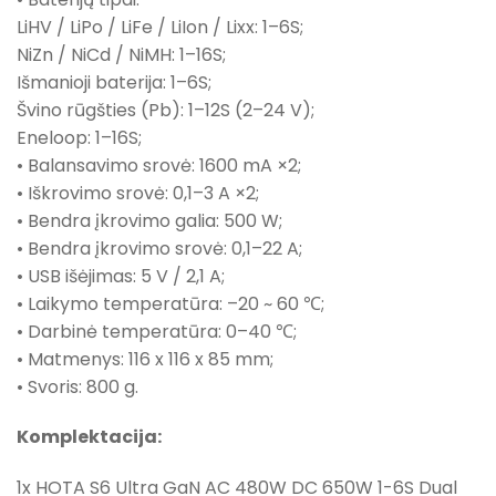
LiHV / LiPo / LiFe / LiIon / Lixx: 1–6S;
NiZn / NiCd / NiMH: 1–16S;
Išmanioji baterija: 1–6S;
Švino rūgšties (Pb): 1–12S (2–24 V);
Eneloop: 1–16S;
• Balansavimo srovė: 1600 mA ×2;
• Iškrovimo srovė: 0,1–3 A ×2;
• Bendra įkrovimo galia: 500 W;
• Bendra įkrovimo srovė: 0,1–22 A;
• USB išėjimas: 5 V / 2,1 A;
• Laikymo temperatūra: –20 ~ 60 ℃;
• Darbinė temperatūra: 0–40 ℃;
• Matmenys: 116 x 116 x 85 mm;
• Svoris: 800 g.
Komplektacija:
1x HOTA S6 Ultra GaN AC 480W DC 650W 1-6S Dual