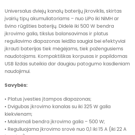
Universalus dviejų kanalų baterijų įkroviklis, skirtas
įvairių tipų akumuliatoriams – nuo LiPo iki NiMH ar
švino rūgšties baterijų. Didelė iki 500 W bendra
įkrovimo galia, tikslus balansavimas ir platus
reguliavimo diapazonas leidžia saugiai bei efektyviai
įkrauti baterijas tiek mėgėjams, tiek pažengusiems
naudotojams. Kompaktiškas korpusas ir papildomas
USB lizdas suteikia dar daugiau patogumo kasdieniam
naudojimui.
Savybės:
• Platus įvesties įtampos diapazonas;
• Dvigubas įkrovimo kanalas su iki 325 W galia
kiekvienam;
• Maksimali bendra įkrovimo galia – 500 W;
• Reguliuojama įkrovimo srovė nuo 0,1 iki 15 A (iki 22 A