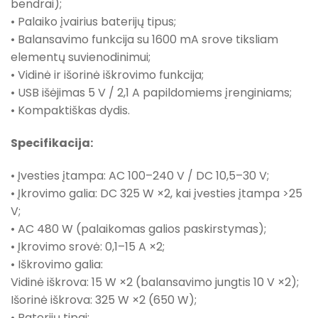
bendrai);
• Palaiko įvairius baterijų tipus;
• Balansavimo funkcija su 1600 mA srove tiksliam
elementų suvienodinimui;
• Vidinė ir išorinė iškrovimo funkcija;
• USB išėjimas 5 V / 2,1 A papildomiems įrenginiams;
• Kompaktiškas dydis.
Specifikacija:
• Įvesties įtampa: AC 100–240 V / DC 10,5–30 V;
• Įkrovimo galia: DC 325 W ×2, kai įvesties įtampa >25
V;
• AC 480 W (palaikomas galios paskirstymas);
• Įkrovimo srovė: 0,1–15 A ×2;
• Iškrovimo galia:
Vidinė iškrova: 15 W ×2 (balansavimo jungtis 10 V ×2);
Išorinė iškrova: 325 W ×2 (650 W);
• Baterijų tipai: