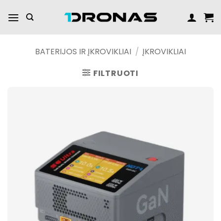
Praleisti
turinį
BATERIJOS IR ĮKROVIKLIAI
/
ĮKROVIKLIAI
FILTRUOTI