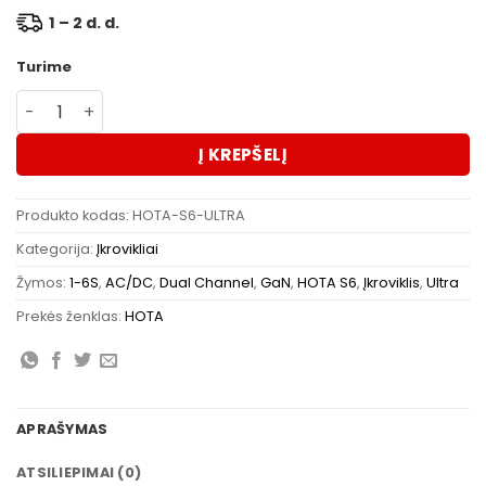
1 – 2 d. d.
Turime
produkto kiekis: HOTA S6 Ultra GaN AC 480W DC 650W 1-
Į KREPŠELĮ
Produkto kodas:
HOTA-S6-ULTRA
Kategorija:
Įkrovikliai
Žymos:
1-6S
,
AC/DC
,
Dual Channel
,
GaN
,
HOTA S6
,
Įkroviklis
,
Ultra
Prekės ženklas:
HOTA
APRAŠYMAS
ATSILIEPIMAI (0)