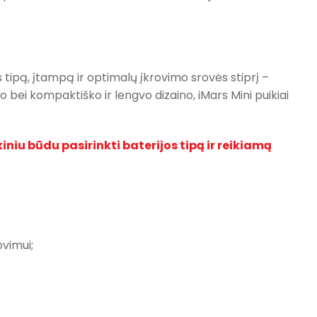
s tipą, įtampą ir optimalų įkrovimo srovės stiprį –
bei kompaktiško ir lengvo dizaino, iMars Mini puikiai
niu būdu pasirinkti baterijos tipą ir reikiamą
vimui;