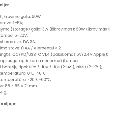
cija:
i įkrovimo galia: 60W;
 srovė: 1–5A;
ikymo (storage) galia: 3W (iškrovimas); 60W (įkrovimas);
 įtampa: 5–20V;
esties srovė: DC 3A;
imo srovė: 0.4A / elementui × 2;
 jungtis: QC/PD/USB-C V1.4 (palaikomas 5V/2.4A Apple);
os apsauga: aptinkama nenormali įtampa;
 baterijų tipai: LiPo / LiHV / LiFe (2–4S), NiMH (2–12S);
 temperatūra: 0℃–40℃;
 temperatūra: -20℃–60℃;
s: 85 × 55 × 21 mm;
64 g.
acijoje: