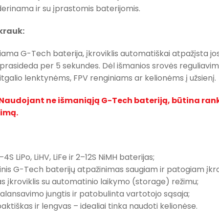
uderinama ir su įprastomis baterijomis.
 krauk:
giama G-Tech baterija, įkroviklis automatiškai atpažįsta jo
prasideda per 5 sekundes. Dėl išmanios srovės reguliavimo 
itgalio lenktynėms, FPV renginiams ar kelionėms į užsienį.
Naudojant ne išmaniąją G-Tech bateriją, būtina ranki
žimą.
–4S LiPo, LiHV, LiFe ir 2–12S NiMH baterijas;
nis G-Tech baterijų atpažinimas saugiam ir patogiam įkro
as įkroviklis su automatinio laikymo (storage) režimu;
balansavimo jungtis ir patobulinta vartotojo sąsaja;
aktiškas ir lengvas – idealiai tinka naudoti kelionėse.