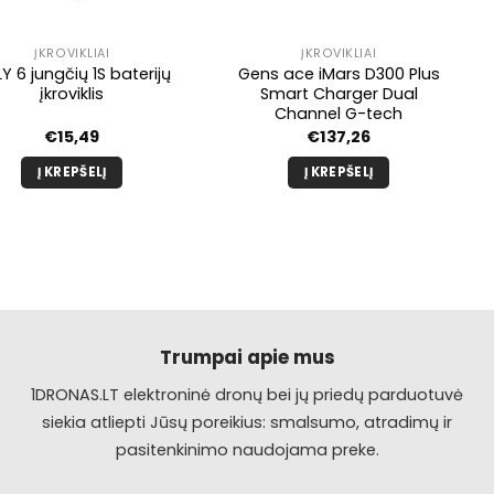
ĮKROVIKLIAI
ĮKROVIKLIAI
LY 6 jungčių 1S baterijų
Gens ace iMars D300 Plus
įkroviklis
Smart Charger Dual
Channel G-tech
€
15,49
€
137,26
Į KREPŠELĮ
Į KREPŠELĮ
Trumpai apie mus
1DRONAS.LT elektroninė dronų bei jų priedų parduotuvė
siekia atliepti Jūsų poreikius: smalsumo, atradimų ir
pasitenkinimo naudojama preke.