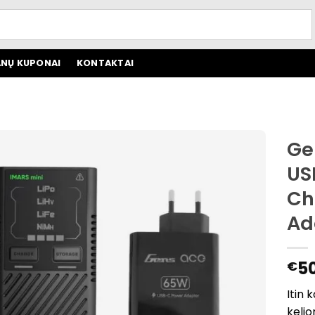
NŲ KUPONAI
KONTAKTAI
Ge
US
Ch
Ad
5
€
Itin 
kelio