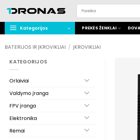
Praleisti
turinį
Kategorijos
PREKĖS ŽENKLAI
DOVA
BATERIJOS IR ĮKROVIKLIAI
/
ĮKROVIKLIAI
KATEGORIJOS
Orlaiviai
Valdymo įranga
FPV įranga
Elektronika
Rėmai