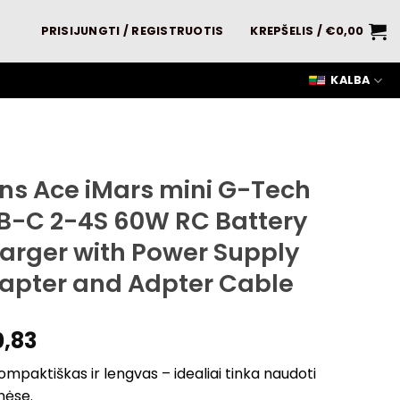
PRISIJUNGTI / REGISTRUOTIS
KREPŠELIS /
€
0,00
KALBA
ns Ace iMars mini G-Tech
B-C 2-4S 60W RC Battery
arger with Power Supply
apter and Adpter Cable
0,83
kompaktiškas ir lengvas – idealiai tinka naudoti
nėse.