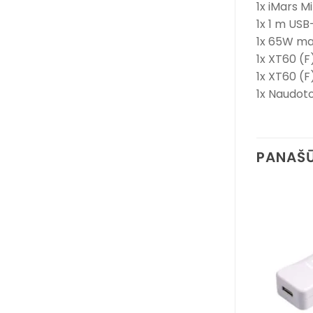
1x iMars Mi
1x 1 m USB
1x 65W mai
1x XT60 (F
1x XT60 (F
1x Naudoto
PANAŠŪ