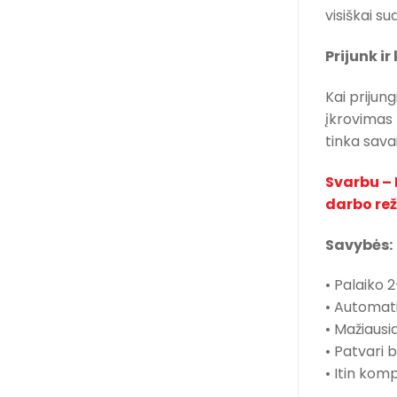
visiškai s
Prijunk ir
Kai prijun
įkrovimas 
tinka sava
Svarbu – 
darbo re
Savybės:
• Palaiko 2
• Automati
• Mažiausi
• Patvari 
• Itin komp