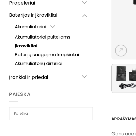
Propeleriai
Baterijos ir įkrovikliai
Akumuliatoriai
Akumuliatoriai pulteliams
Įkrovikliai
Baterijų saugojimo krepšiukai
Akumuliatorių dirželiai
Įrankiai ir priedai
PAIEŠKA
APRAŠYMA
Gens ace i