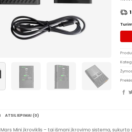
1
Turi
Produ
Katego
Žymo
Prekės
S
ATSILIEPIMAI (0)
Mars Mini įkroviklis – tai išmani įkrovimo sistema, sukurt