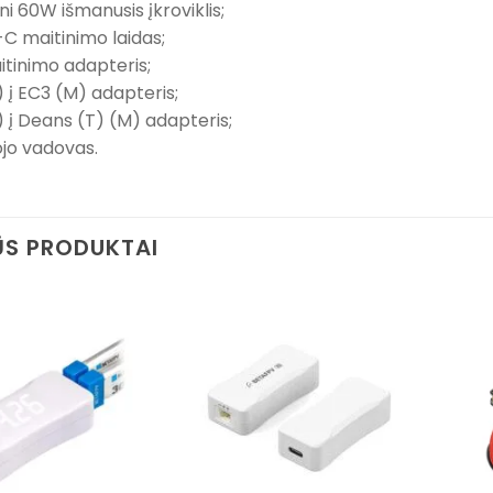
ni 60W išmanusis įkroviklis;
-C maitinimo laidas;
tinimo adapteris;
) į EC3 (M) adapteris;
) į Deans (T) (M) adapteris;
jo vadovas.
S PRODUKTAI