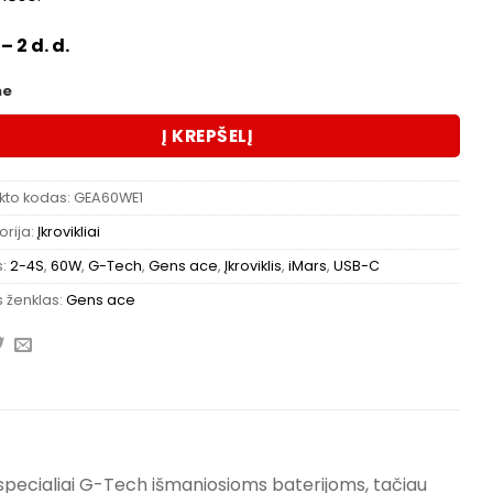
 – 2 d. d.
me
Į KREPŠELĮ
kto kodas:
GEA60WE1
rija:
Įkrovikliai
s:
2-4S
,
60W
,
G-Tech
,
Gens ace
,
Įkroviklis
,
iMars
,
USB-C
 ženklas:
Gens ace
a specialiai G-Tech išmaniosioms baterijoms, tačiau