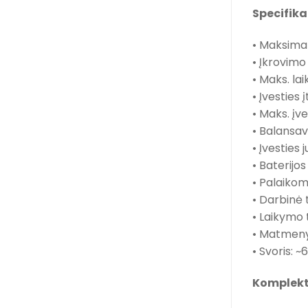
Specifika
• Maksimal
• Įkrovimo
• Maks. la
• Įvesties
• Maks. įv
• Balansav
• Įvesties
• Baterij
• Palaikomi
• Darbinė
• Laikymo
• Matmeny
• Svoris: ~
Komplekt