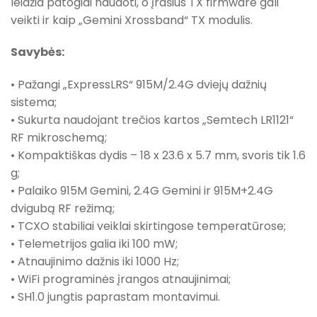
leidžia patogiai naudoti, o įrašius TX firmware gali
veikti ir kaip „Gemini Xrossband“ TX modulis.
Savybės:
• Pažangi „ExpressLRS“ 915M/2.4G dviejų dažnių
sistema;
• Sukurta naudojant trečios kartos „Semtech LR1121“
RF mikroschemą;
• Kompaktiškas dydis – 18 x 23.6 x 5.7 mm, svoris tik 1.6
g;
• Palaiko 915M Gemini, 2.4G Gemini ir 915M+2.4G
dvigubą RF režimą;
• TCXO stabiliai veiklai skirtingose temperatūrose;
• Telemetrijos galia iki 100 mW;
• Atnaujinimo dažnis iki 1000 Hz;
• WiFi programinės įrangos atnaujinimai;
• SH1.0 jungtis paprastam montavimui.