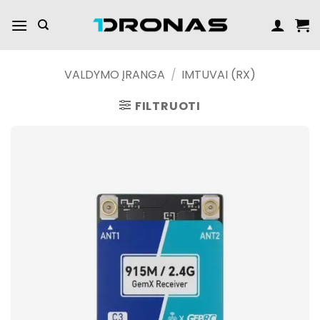
Praleisti
turinį
VALDYMO ĮRANGA
/
IMTUVAI (RX)
FILTRUOTI