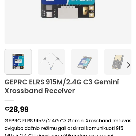
GEPRC ELRS 915M/2.4G C3 Gemini
Xrossband Receiver
28,99
€
GEPRC ELRS 915M/2.4G C3 Gemini Xrossband Imtuvas
dvigubo dažnio režimu gali atskirai komunikuoti 915
MHz ir 2.4 GHz juostose, užtikrindamas geresnį