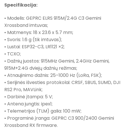
Specifikacija:
• Modelis: GEPRC ELRS 915M/2.4G C3 Gemini
Xrossband imtuvas;
• Matmenys: 18 x 23.6 x 5.7 mm;
• Svoris: 1.6 g (tik imtuvas);
• Lustai: ESP32-C3, LR1121 ×2;
• TCXO;
• Dažnių juostos: 915MHz Gemini, 2.4GHz Gemini,
915M+2.4G dviejų dažnių režimas;
• Atnaujinimo dažnis: 25–1000 Hz (LoRa, FSK);
• Serijinės išvesties protokolai: CRSF, SBUS, SUMD, DJI
RS2 Pro, MAVLink;
• Darbinė įtampa: 5 V;
• Antena jungtis: ipex1;
• Telemetrijos (TLM) galia: 100 mW;
• Programinė įranga: GEPRC C3 900/2400 Gemini
Xrossband RX firmware.