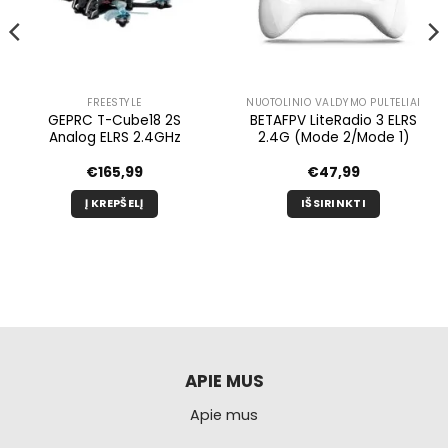
FREESTYLE
NUOTOLINIO VALDYMO PULTELIAI
GEPRC T-Cube18 2S
BETAFPV LiteRadio 3 ELRS
Analog ELRS 2.4GHz
2.4G (Mode 2/Mode 1)
€
165,99
€
47,99
Į KREPŠELĮ
IŠSIRINKTI
Šis
produktas
turi
kelis
variantus.
Galimybe
galite
pasirinkti
APIE MUS
produkto
Apie mus
puslapyje.