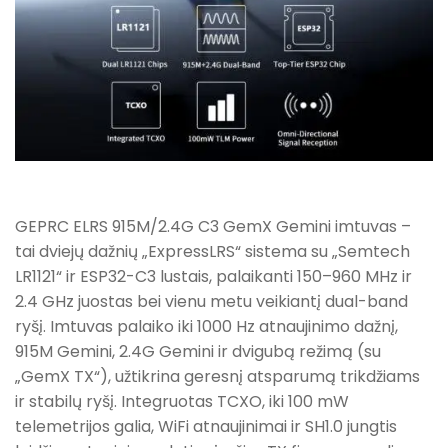
GEPRC ELRS 915M/2.4G C3 GemX Gemini imtuvas –
tai dviejų dažnių „ExpressLRS“ sistema su „Semtech
LR1121“ ir ESP32-C3 lustais, palaikanti 150–960 MHz ir
2.4 GHz juostas bei vienu metu veikiantį dual-band
ryšį. Imtuvas palaiko iki 1000 Hz atnaujinimo dažnį,
915M Gemini, 2.4G Gemini ir dvigubą režimą (su
„GemX TX“), užtikrina geresnį atsparumą trikdžiams
ir stabilų ryšį. Integruotas TCXO, iki 100 mW
telemetrijos galia, WiFi atnaujinimai ir SH1.0 jungtis