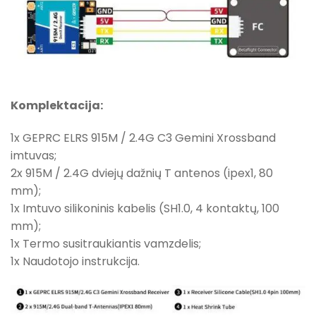
Komplektacija:
1x GEPRC ELRS 915M / 2.4G C3 Gemini Xrossband
imtuvas;
2x 915M / 2.4G dviejų dažnių T antenos (ipex1, 80
mm);
1x Imtuvo silikoninis kabelis (SH1.0, 4 kontaktų, 100
mm);
1x Termo susitraukiantis vamzdelis;
1x Naudotojo instrukcija.