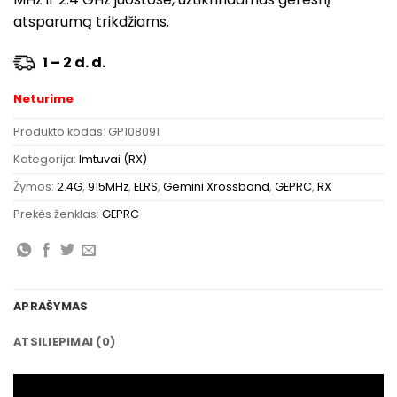
atsparumą trikdžiams.
1 – 2 d. d.
Neturime
Produkto kodas:
GP108091
Kategorija:
Imtuvai (RX)
Žymos:
2.4G
,
915MHz
,
ELRS
,
Gemini Xrossband
,
GEPRC
,
RX
Prekės ženklas:
GEPRC
APRAŠYMAS
ATSILIEPIMAI (0)