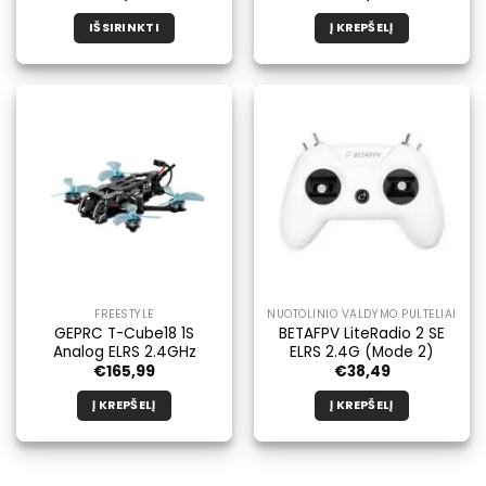
IŠSIRINKTI
Į KREPŠELĮ
Šis
produktas
turi
kelis
variantus.
Galimybe
galite
pasirinkti
produkto
puslapyje.
FREESTYLE
NUOTOLINIO VALDYMO PULTELIAI
GEPRC T-Cube18 1S
BETAFPV LiteRadio 2 SE
Analog ELRS 2.4GHz
ELRS 2.4G (Mode 2)
€
165,99
€
38,49
Į KREPŠELĮ
Į KREPŠELĮ