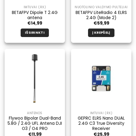
IMTUVAI (RX)
NUOTOLINIO VALDYMO PULTELIAI
BETAFPV Dipole T 2.4G
BETAFPV LiteRadio 4 ELRS
antena
2.4G (Mode 2)
€
14,99
€
59,99
IŠSIRINKTI
Į KREPŠELĮ
Šis
produktas
turi
kelis
variantus.
Galimybe
galite
pasirinkti
produkto
puslapyje.
ANTENOS
IMTUVAI (RX)
Flywoo Bipolar Dual-Band
GEPRC ELRS Nano DUAL
5.8G / 2.4G UFL Antena DJI
2.4G C3 True Diversity
O3 / O4 PRO
Receiver
€
11,99
€
25,99