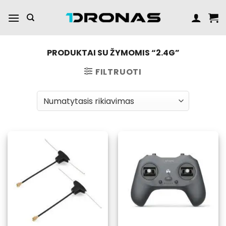
Praleisti
turinį
PRODUKTAI SU ŽYMOMIS “2.4G”
FILTRUOTI