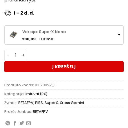
iki
€30,99
1 – 2 d. d.
Versija: SuperX Nano
Turime
30,99
€
produkto kiekis: BETAFPV SuperX ELRS Gemini Xross Re
Į KREPŠELĮ
Produkto kodas:
01070022_1
Kategorija:
Imtuvai (RX)
Žymos:
BETAFPV
,
ELRS
,
SuperX
,
Xross Gemini
Prekės ženklas:
BETAFPV