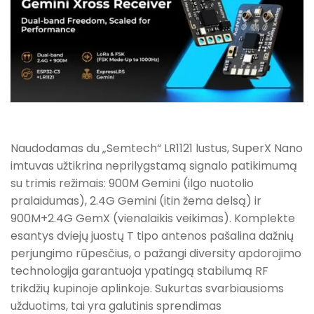
Naudodamas du „Semtech“ LR1121 lustus, SuperX Nano
imtuvas užtikrina neprilygstamą signalo patikimumą
su trimis režimais: 900M Gemini (ilgo nuotolio
pralaidumas), 2.4G Gemini (itin žema delsą) ir
900M+2.4G GemX (vienalaikis veikimas). Komplekte
esantys dviejų juostų T tipo antenos pašalina dažnių
perjungimo rūpesčius, o pažangi diversity apdorojimo
technologija garantuoja ypatingą stabilumą RF
trikdžių kupinoje aplinkoje. Sukurtas svarbiausioms
užduotims, tai yra galutinis sprendimas