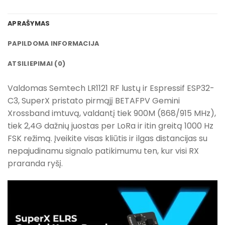
APRAŠYMAS
PAPILDOMA INFORMACIJA
ATSILIEPIMAI (0)
Valdomas Semtech LR1121 RF lustų ir Espressif ESP32-
C3, SuperX pristato pirmąjį BETAFPV Gemini
Xrossband imtuvą, valdantį tiek 900M (868/915 MHz),
tiek 2,4G dažnių juostas per LoRa ir itin greitą 1000 Hz
FSK režimą. Įveikite visas kliūtis ir ilgas distancijas su
nepajudinamu signalo patikimumu ten, kur visi RX
praranda ryšį.