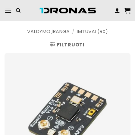
Praleisti
turinį
VALDYMO ĮRANGA
/
IMTUVAI (RX)
FILTRUOTI