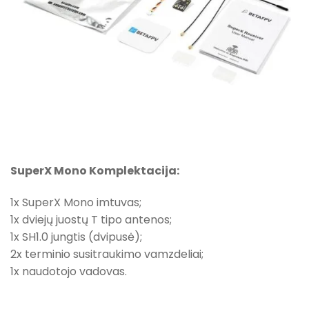
SuperX Mono Komplektacija:
1x SuperX Mono imtuvas;
1x dviejų juostų T tipo antenos;
1x SH1.0 jungtis (dvipusė);
2x terminio susitraukimo vamzdeliai;
1x naudotojo vadovas.