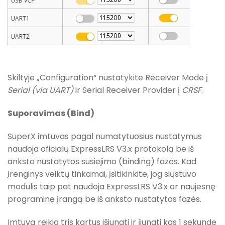
Skiltyje „Configuration“ nustatykite Receiver Mode į
Serial (via UART)
ir Serial Receiver Provider į
CRSF
.
Suporavimas (Bind)
SuperX imtuvas pagal numatytuosius nustatymus
naudoja oficialų ExpressLRS V3.x protokolą be iš
anksto nustatytos susiejimo (binding) fazės. Kad
įrenginys veiktų tinkamai, įsitikinkite, jog siųstuvo
modulis taip pat naudoja ExpressLRS V3.x ar naujesnę
programinę įrangą be iš anksto nustatytos fazės.
Imtuvą reikia tris kartus išjungti ir įjungti kas 1 sekundę