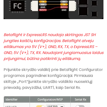
Betaflight ir ExpressLRS naudoja skirtingas JST SH
jungties kaiščių konfigūracijas. Betaflight atveju
eiliškumas yra 5V (V+), GND, RX, TX, o ExpressLRS –
GND, 5V (V+), TX, RX. Naudojant jungiamuosius laidus
prijungimui, būtina patikrinti jų eiliškumą.
Prijunkite skrydžio valdiklį prie Betaflight Configurator
programos pagrindinei konfigūracijai. Pirmiausia
skiltyje „Port“įjunkite skrydžio valdiklio nuoseklųjį
prievadą, pavyzdžiui, UART1, kaip Serial Rx.