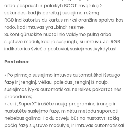
arba paspausti ir palaikyti BOOT mygtuką 2
sekundes, kad jis pereitų į susiejimo režimą.
RGB indikatorius du kartus mirksi oranžine spalva, kas
rodo, kad imtuvas yra „bind“ režime.
Sukonfigūruokite nuotolinio valdymo pultą arba
siųstuvo modulį, kad jie susijungtų su imtuvu. Jei RGB
indikatorius šviečia pastoviai, susiejimas įvykdytas!
Pastabos:
• Po pirmojo susiejimo imtuvas automatiškai išsaugo
fazę ir įrenginį. Vėliau, paleidus įrenginį iš naujo,
susiejimas įvyks automatiškai, nereikės pakartotinės
procedūros;
• Jei į „SuperX“ įrašėte naują programinę įrangą ir
nustatėte susiejimo fazę, minėtu metodu suporuoti
nebebus galima. Tokiu atveju būtina nustatyti tokią
pačią fazę siųstuvo modulyje, ir imtuvas automatiškai