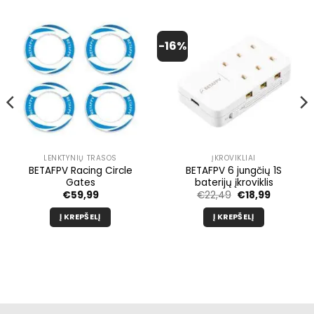
-16%
LENKTYNIŲ TRASOS
ĮKROVIKLIAI
BETAFPV Racing Circle
BETAFPV 6 jungčių 1S
Gates
baterijų įkroviklis
Pradinė
Dabartin
€
59,99
€
22,49
€
18,99
kaina
kaina
buvo:
yra:
Į KREPŠELĮ
Į KREPŠELĮ
€22,49.
€18,99.