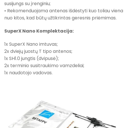
susijungs su įrenginiu;
• Rekomenduojama antenas išdėstyti kuo toliau viena
nuo kitos, kad būtų užtikrintas geresnis priėmimas.
SuperX Nano Komplektacija:
1x SuperX Nano imtuvas;
2x dviejų juostų T tipo antenos;
1x SH1.0 jungtis (dvipusė);
2x terminio susitraukimo vamzdeliai;
1x naudotojo vadovas.