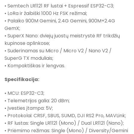
• Semtech LR1121 RF lustai + Espressif ESP32-C3;
• LoRa ir žaibiški 1000 Hz FSK režimai;
• Palaiko 900M Gemini, 2.4G Gemini, 900M+2.4G
GemX;
• SuperX Nano: dviejų juostų meistrystė RF trikdžių
kupinose aplinkose;
• Suderinamas su Micro / Micro V2 / Nano V2 /
SuperG TX moduliais;
• Kompaktiškas ir lengvas.
Specifikacija:
• MCU: ESP32-C3;
• Telemetrijos galia: 20 dBm;
• Įvesties įtampa: 5V;
• Protokolai: CRSF, SBUS, SUMD, DJI RS2 Pro, MAVLink;
• RF lustas: Single LR1121 (Mono) / Dual LR1121 (Nano);
• Priėmimo režimas: Single (Mono) / Diversity/Gemini