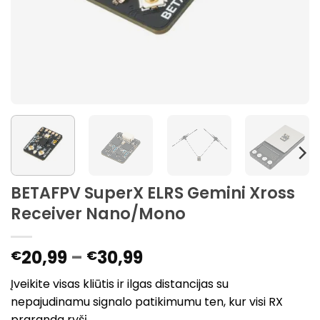
BETAFPV SuperX ELRS Gemini Xross
Receiver Nano/Mono
Kainų
20,99
–
30,99
€
€
diapazonas:
Įveikite visas kliūtis ir ilgas distancijas su
nuo
nepajudinamu signalo patikimumu ten, kur visi RX
€20,99
praranda ryšį.