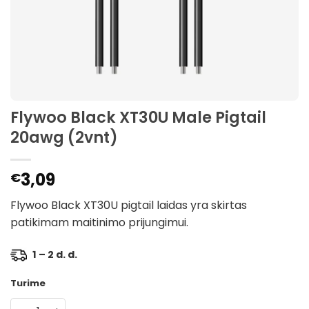
Flywoo Black XT30U Male Pigtail
20awg (2vnt)
3,09
€
Flywoo Black XT30U pigtail laidas yra skirtas
patikimam maitinimo prijungimui.
1 – 2 d. d.
Turime
produkto kiekis: Flywoo Black XT30U Male Pigtail 20awg 