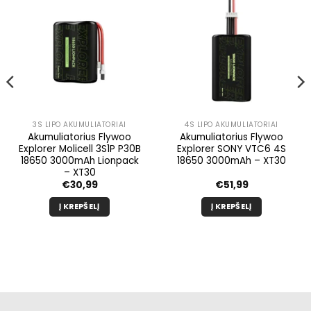
3S LIPO AKUMULIATORIAI
4S LIPO AKUMULIATORIAI
Akumuliatorius Flywoo
Akumuliatorius Flywoo
Explorer Molicell 3S1P P30B
Explorer SONY VTC6 4S
18650 3000mAh Lionpack
18650 3000mAh – XT30
– XT30
€
30,99
€
51,99
Į KREPŠELĮ
Į KREPŠELĮ