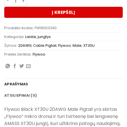
Į KREPŠELĮ
Produkto kodas:
FW19003340
Kategorija:
Laidai, jungtys
Žymos:
20AWG
,
Cable Pigtail
,
Flywoo
,
Male
,
XT30U
Prekės ženklas:
Flywoo
APRAŠYMAS
ATSILIEPIMAI (0)
Flywoo Black XT30U 20AWG Male Pigtail yra skirtas
„Flywoo“ mikro dronui ir turi tvirtesnę bei lengvesnę
AMASS XT30U jungtį, kuri užtikrina patogų naudojimą,