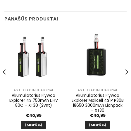
PANAŠŪS PRODUKTAI
4S LIPO AKUMULIATORIAI
4S LIPO AKUMULIATORIAI
Akumuliatorius Flywoo
Akumuliatorius Flywoo
Explorer 4S 750mAh LiHV
Explorer Molicell 4S1P P30B
80C – XT30 (2vnt)
18650 3000mAh Lionpack
– XT30
€
40,99
€
40,99
Į KREPŠELĮ
Į KREPŠELĮ