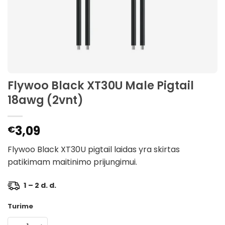
Flywoo Black XT30U Male Pigtail
18awg (2vnt)
3,09
€
Flywoo Black XT30U pigtail laidas yra skirtas
patikimam maitinimo prijungimui.
1 – 2 d. d.
Turime
produkto kiekis: Flywoo Black XT30U Male Pigtail 18awg (