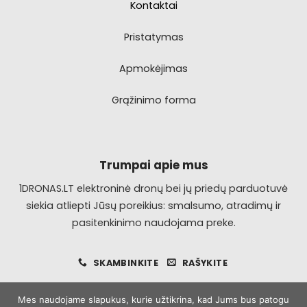
Kontaktai
Pristatymas
Apmokėjimas
Grąžinimo forma
Trumpai apie mus
1DRONAS.LT elektroninė dronų bei jų priedų parduotuvė
siekia atliepti Jūsų poreikius: smalsumo, atradimų ir
pasitenkinimo naudojama preke.
SKAMBINKITE
RAŠYKITE
Mes naudojame slapukus, kurie užtikrina, kad Jums bus patogu