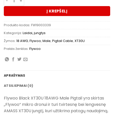
Į KREPŠELĮ
Produkto kodas:
FW19003339
Kategorija:
Laidai, jungtys
Žymos:
18 AWG
,
Flywoo
,
Male
,
Pigtail Cable
,
XT30U
Prekės ženklas:
Flywoo
APRAŠYMAS
ATSILIEPIMAI (0)
Flywoo Black XT30U 18AWG Male Pigtail yra skirtas
„Flywoo“ mikro dronui ir turi tvirtesnę bei lengvesnę
AMASS XT30U jungtį, kuri užtikrina patogų naudojimą,