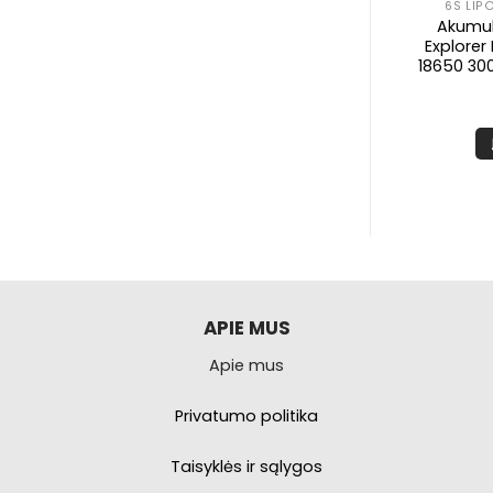
C
2S LIPO AKUMULIATORIAI
6S LIP
S 20A ESC w/
Akumuliatorius Flywoo
Akumul
 V3
Explorer 2S 750mAh LiHV
Explorer 
80C – XT30 (2vnt)
18650 30
,99
€
25,99
PŠELĮ
Į KREPŠELĮ
APIE MUS
Apie mus
Privatumo politika
Taisyklės ir sąlygos