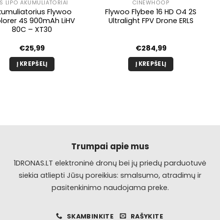
S LIPO AKUMULIATORIAI
CINEWHOOP
kumuliatorius Flywoo
Flywoo Flybee 16 HD O4 2S
plorer 4S 900mAh LiHV
Ultralight FPV Drone ERLS
80C – XT30
€
25,99
€
284,99
Į KREPŠELĮ
Į KREPŠELĮ
Trumpai apie mus
1DRONAS.LT elektroninė dronų bei jų priedų parduotuvė
siekia atliepti Jūsų poreikius: smalsumo, atradimų ir
pasitenkinimo naudojama preke.
SKAMBINKITE
RAŠYKITE