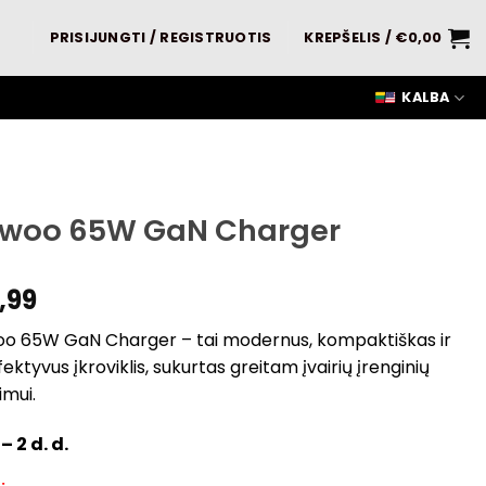
PRISIJUNGTI / REGISTRUOTIS
KREPŠELIS /
€
0,00
KALBA
ywoo 65W GaN Charger
,99
oo 65W GaN Charger – tai modernus, kompaktiškas ir
efektyvus įkroviklis, sukurtas greitam įvairių įrenginių
imui.
 – 2 d. d.