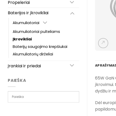
Propeleriai
Baterijos ir įkrovikliai
Akumuliatoriai
Akumuliatoriai pulteliams
Įkrovikliai
Baterijų saugojimo krepšiukai
Akumuliatorių dirželiai
Įrankiai ir priedai
APRAŠYMA
65W GaN Ch
PAIEŠKA
įkrovimui.
dydžiu ir m
Dėl europi
papildomų 