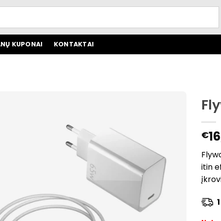
NŲ KUPONAI
KONTAKTAI
Fl
16
€
Flyw
itin 
įkrov
1