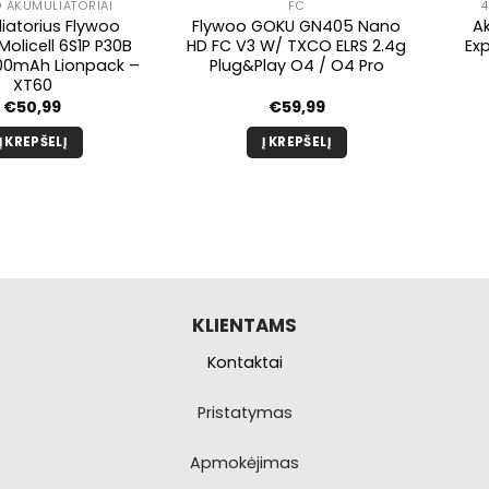
O AKUMULIATORIAI
FC
4
iatorius Flywoo
Flywoo GOKU GN405 Nano
A
Molicell 6S1P P30B
HD FC V3 W/ TXCO ELRS 2.4g
Ex
00mAh Lionpack –
Plug&Play O4 / O4 Pro
XT60
€
50,99
€
59,99
Į KREPŠELĮ
Į KREPŠELĮ
KLIENTAMS
Kontaktai
Pristatymas
Apmokėjimas