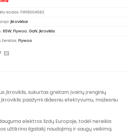
rime
kto kodas:
FW19004582
rija:
Įkrovikliai
s:
65W
,
Flywoo
,
GaN
,
Įkroviklis
 ženklas:
Flywoo
įkroviklis, sukurtas greitam įvairių įrenginių
s įkroviklis pasižymi didesniu efektyvumu, mažesniu
dauguma elektros lizdų Europoje, todėl nereikia
 užtikrina ilgalaikį naudojimą ir saugų veikimą.