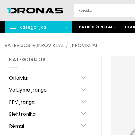
Praleisti
turinį
Kategorijos
PREKĖS ŽENKLAI
DOVA
BATERIJOS IR ĮKROVIKLIAI
/
ĮKROVIKLIAI
KATEGORIJOS
Orlaiviai
Valdymo įranga
FPV įranga
Elektronika
Rėmai