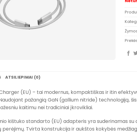
Netu
Produ
Katego
Žymo
Prekės
S
ATSILIEPIMAI (0)
arger (EU) – tai modernus, kompaktiškas ir itin efektyvus 
 Naudojant pažangią GaN (gallium nitride) technologiją, ši
ažesniu kaitimu nei tradiciniai įkrovikliai.
nio kištuko standarto (EU) adapteris yra suderinamas su 
perėjimų. Tvirta konstrukcija ir aukštos kokybės medžiagos