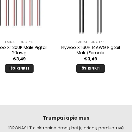
LAIDAI, JUNGTYS
LAIDAI, JUNGTYS
oo XT30UP Male Pigtail
Flywoo XT60H 14AWG Pigtail
20awg
Male/Female
€
3,49
€
3,49
IŠSIRINKTI
IŠSIRINKTI
Šis
Šis
produktas
produktas
turi
turi
kelis
kelis
variantus.
variantus.
Galimybe
Galimybe
galite
galite
Trumpai apie mus
pasirinkti
pasirinkti
1DRONAS.LT elektroninė dronų bei jų priedų parduotuvė
produkto
produkto