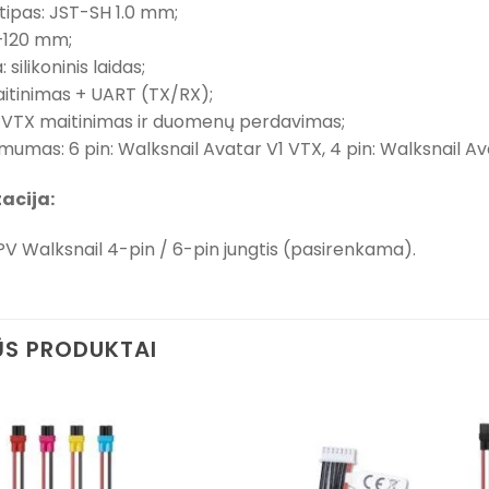
 tipas: JST-SH 1.0 mm;
10–120 mm;
 silikoninis laidas;
maitinimas + UART (TX/RX);
s: VTX maitinimas ir duomenų perdavimas;
mumas: 6 pin: Walksnail Avatar V1 VTX, 4 pin: Walksnail A
acija:
V Walksnail 4-pin / 6-pin jungtis (pasirenkama).
S PRODUKTAI