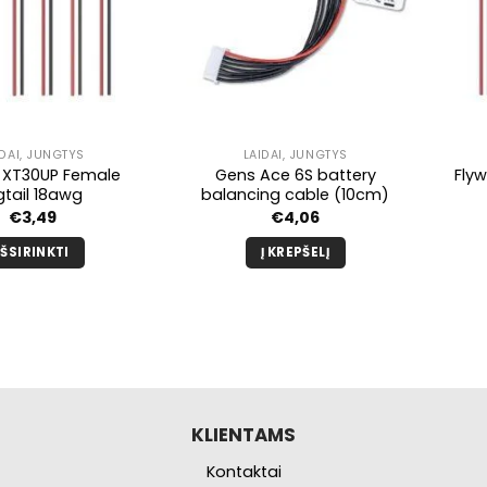
IDAI, JUNGTYS
LAIDAI, JUNGTYS
 XT30UP Female
Gens Ace 6S battery
Flyw
gtail 18awg
balancing cable (10cm)
€
3,49
€
4,06
IŠSIRINKTI
Į KREPŠELĮ
Šis
produktas
turi
kelis
variantus.
Galimybe
galite
KLIENTAMS
pasirinkti
Kontaktai
produkto