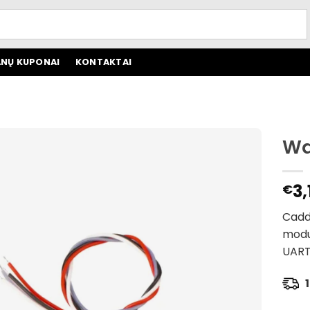
NŲ KUPONAI
KONTAKTAI
Wa
3,
€
Caddx
modul
UART
1 