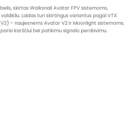
abelis, skirtas Walksnail Avatar FPV sistemoms,
valdikliu. Laidas turi skirtingus variantus pagal VTX
 (V2) – naujesnėms Avatar V2 ir Moonlight sistemoms.
tsparia karščiui bei patikimu signalo perdavimu.