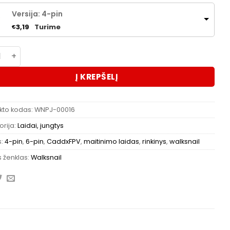
Versija: 4-pin
Turime
3,19
€
kto kiekis: Walksnail 4-pin / 6-pin jungtis
Į KREPŠELĮ
kto kodas:
WNPJ-00016
rija:
Laidai, jungtys
s:
4-pin
,
6-pin
,
CaddxFPV
,
maitinimo laidas
,
rinkinys
,
walksnail
 ženklas:
Walksnail