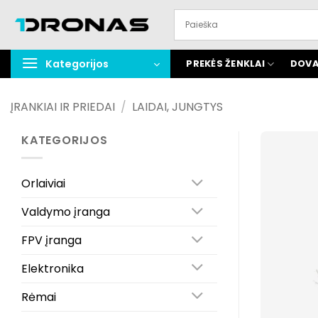
Praleisti
turinį
Kategorijos
PREKĖS ŽENKLAI
DOVA
ĮRANKIAI IR PRIEDAI
/
LAIDAI, JUNGTYS
KATEGORIJOS
Orlaiviai
Valdymo įranga
FPV įranga
Elektronika
Rėmai