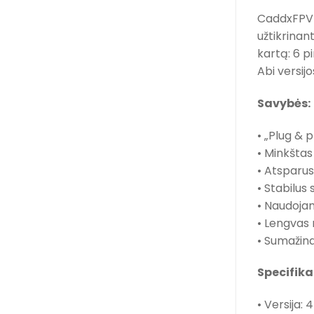
CaddxFPV W
užtikrinan
kartą: 6 p
Abi versij
Savybės:
• „Plug & p
• Minkštas 
• Atsparus 
• Stabilus
• Naudojam
• Lengvas
• Sumažina 
Specifika
• Versija: 