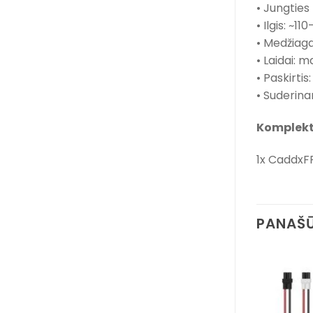
• Jungties
• Ilgis: ~1
• Medžiaga:
• Laidai: 
• Paskirti
• Suderina
Komplekt
1x CaddxFP
PANAŠŪ