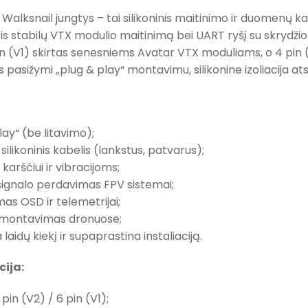
alksnail jungtys – tai silikoninis maitinimo ir duomenų k
tis stabilų VTX modulio maitinimą bei UART ryšį su skrydžio 
in (V1) skirtas senesniems Avatar VTX moduliams, o 4 pin
os pasižymi „plug & play“ montavimu, silikonine izoliacija a
lay“ (be litavimo);
silikoninis kabelis (lankstus, patvarus);
karščiui ir vibracijoms;
 signalo perdavimas FPV sistemai;
as OSD ir telemetrijai;
 montavimas dronuose;
laidų kiekį ir supaprastina instaliaciją.
cija:
4 pin (V2) / 6 pin (V1);