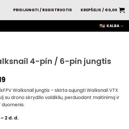
PRISIJUNGTI / REGISTRUOTIS
KREPŠELIS /
€
0,00
KALBA
lksnail 4-pin / 6-pin jungtis
19
FPV Walksnail jungtis – skirta sujungti Walksnail VTX
į su drono skrydžio valdikliu, perduodant maitinimą ir
 duomenis.
– 2 d. d.