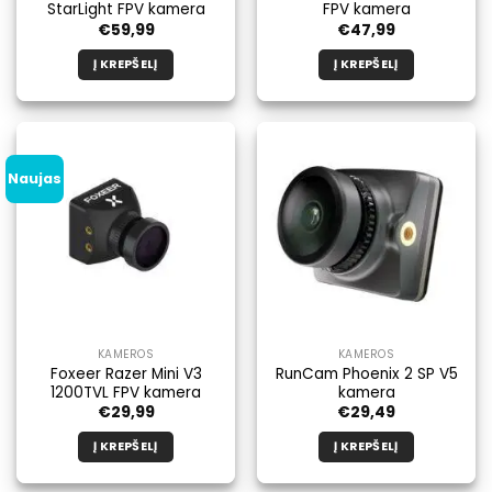
StarLight FPV kamera
FPV kamera
€
59,99
€
47,99
Į KREPŠELĮ
Į KREPŠELĮ
Naujas
KAMEROS
KAMEROS
Foxeer Razer Mini V3
RunCam Phoenix 2 SP V5
1200TVL FPV kamera
kamera
€
29,99
€
29,49
Į KREPŠELĮ
Į KREPŠELĮ