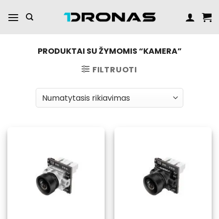
Praleisti
turinį
PRODUKTAI SU ŽYMOMIS “KAMERA”
FILTRUOTI