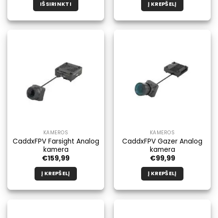
IŠSIRINKTI
Į KREPŠELĮ
Šis
produktas
turi
kelis
variantus.
Galimybe
galite
pasirinkti
produkto
puslapyje.
KAMEROS
KAMEROS
CaddxFPV Farsight Analog
CaddxFPV Gazer Analog
kamera
kamera
€
159,99
€
99,99
Į KREPŠELĮ
Į KREPŠELĮ