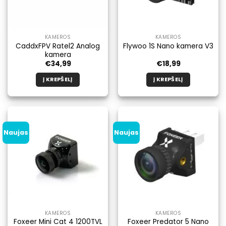
produkto
puslapyje.
KAMEROS
KAMEROS
CaddxFPV Ratel2 Analog
Flywoo 1S Nano kamera V3
kamera
€
34,99
€
18,99
Į KREPŠELĮ
Į KREPŠELĮ
Naujas
Naujas
KAMEROS
KAMEROS
Foxeer Mini Cat 4 1200TVL
Foxeer Predator 5 Nano