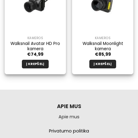
KAMEROS
KAMEROS
Walksnail Avatar HD Pro
Walksnail Moonlight
kamera
kamera
€
74,99
€
85,99
Į KREPŠELĮ
Į KREPŠELĮ
APIE MUS
Apie mus
Privatumo politika