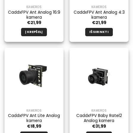
KAMEROS
KAMEROS
CaddxFPV Ant Analog 16:9
CaddxFPV Ant Analog 4:3
kamera
kamera
€
21,99
€
21,99
Į KREPŠELĮ
IŠSIRINKTI
Šis
produktas
turi
kelis
variantus.
Galimybe
galite
pasirinkti
produkto
puslapyje.
KAMEROS
KAMEROS
CaddxFPV Ant Lite Analog
CaddxFPV Baby Ratel2
kamera
Analog kamera
€
18,99
€
31,99