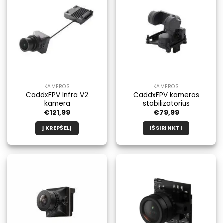
KAMEROS
KAMEROS
CaddxFPV Infra V2
CaddxFPV kameros
kamera
stabilizatorius
€
121,99
€
79,99
Į KREPŠELĮ
IŠSIRINKTI
Šis
produktas
turi
kelis
variantus.
Galimybe
galite
pasirinkti