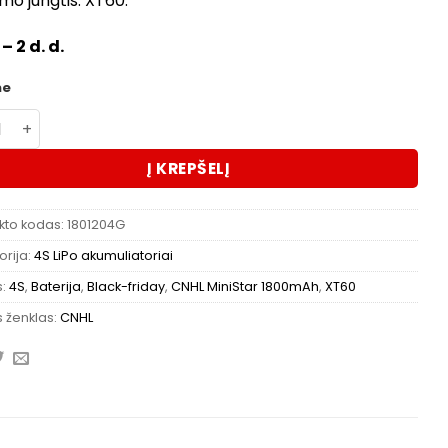
jimo jungtis: XT60.
– 2 d. d.
me
kto kiekis: Akumuliatorius CNHL MiniStar 1800mAh 14.8V 4
Į KREPŠELĮ
kto kodas:
1801204G
rija:
4S LiPo akumuliatoriai
s:
4S
,
Baterija
,
Black-friday
,
CNHL MiniStar 1800mAh
,
XT60
 ženklas:
CNHL