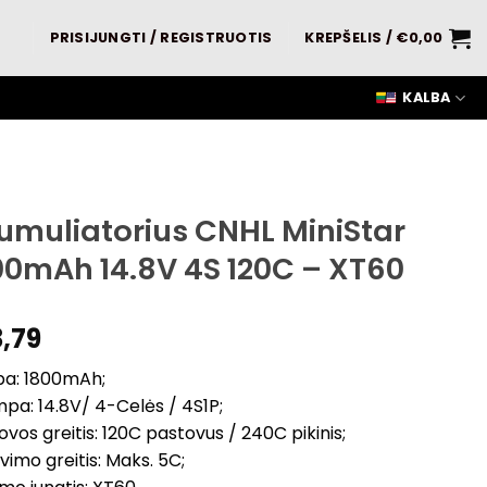
PRISIJUNGTI / REGISTRUOTIS
KREPŠELIS /
€
0,00
KALBA
umuliatorius CNHL MiniStar
00mAh 14.8V 4S 120C – XT60
,79
pa: 1800mAh;
mpa: 14.8V/ 4-Celės / 4S1P;
rovos greitis: 120C pastovus / 240C pikinis;
ovimo greitis: Maks. 5C;