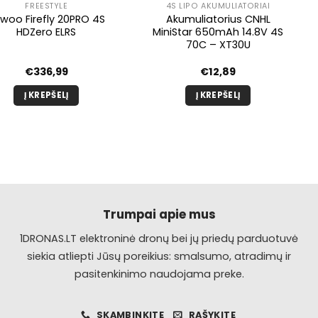
FREESTYLE
4S LIPO AKUMULIATORIAI
ywoo Firefly 20PRO 4S
Akumuliatorius CNHL
HDZero ELRS
MiniStar 650mAh 14.8V 4S
70C – XT30U
€
336,99
€
12,89
Į KREPŠELĮ
Į KREPŠELĮ
Trumpai apie mus
1DRONAS.LT elektroninė dronų bei jų priedų parduotuvė
siekia atliepti Jūsų poreikius: smalsumo, atradimų ir
pasitenkinimo naudojama preke.
SKAMBINKITE
RAŠYKITE