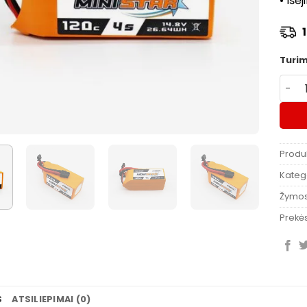
• Išė
1 
Turi
produ
Produ
Katego
Žymo
Prekės
S
ATSILIEPIMAI (0)