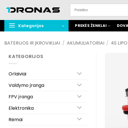
Praleisti
turinį
Kategorijos
PREKĖS ŽENKLAI
DOVA
BATERIJOS IR ĮKROVIKLIAI
/
AKUMULIATORIAI
/
4S LIP
KATEGORIJOS
Orlaiviai
Valdymo įranga
FPV įranga
Elektronika
Rėmai