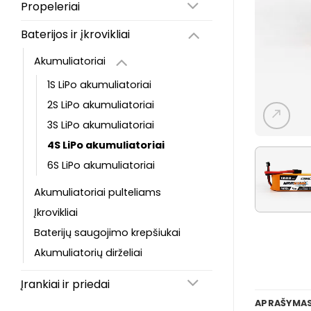
Propeleriai
Baterijos ir įkrovikliai
Akumuliatoriai
1S LiPo akumuliatoriai
2S LiPo akumuliatoriai
3S LiPo akumuliatoriai
4S LiPo akumuliatoriai
6S LiPo akumuliatoriai
Akumuliatoriai pulteliams
Įkrovikliai
Baterijų saugojimo krepšiukai
Akumuliatorių dirželiai
Įrankiai ir priedai
APRAŠYMA