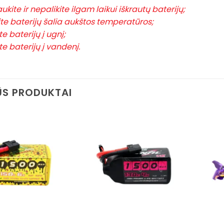
ukite ir nepalikite ilgam laikui iškrautų baterijų;
ite baterijų šalia aukštos temperatūros;
e baterijų į ugnį;
e baterijų į vandenį.
S PRODUKTAI