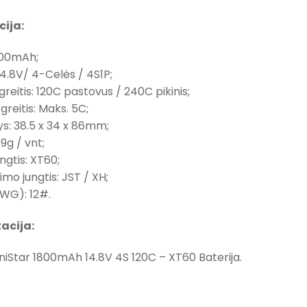
cija:
800mAh;
14.8V/ 4-Celės / 4S1P;
greitis: 120C pastovus / 240C pikinis;
greitis: Maks. 5C;
s: 38.5 x 34 x 86mm;
09g / vnt;
ungtis: XT60;
imo jungtis: JST / XH;
AWG): 12#.
acija:
niStar 1800mAh 14.8V 4S 120C – XT60 Baterija.