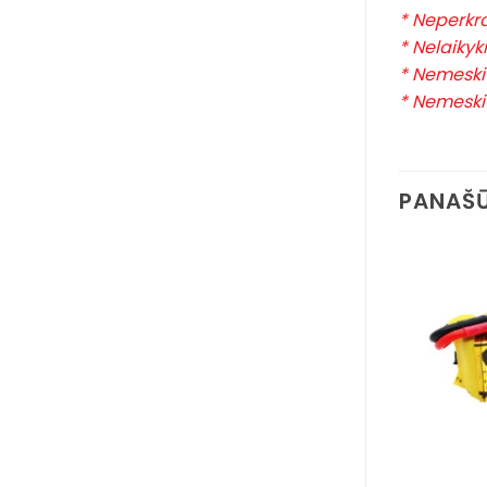
* Neperkra
* Nelaikyk
* Nemeskit
* Nemeskit
PANAŠŪ