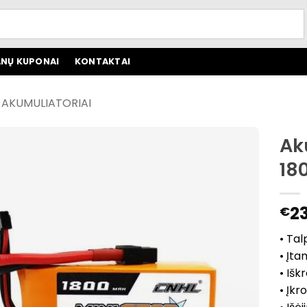
NŲ KUPONAI
KONTAKTAI
O AKUMULIATORIAI
Ak
18
23
€
• Tal
• Įta
• Išk
• Įkr