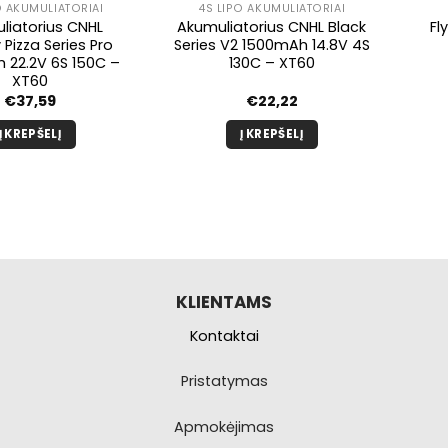
O AKUMULIATORIAI
4S LIPO AKUMULIATORIAI
liatorius CNHL
Akumuliatorius CNHL Black
Fl
Pizza Series Pro
Series V2 1500mAh 14.8V 4S
 22.2V 6S 150C –
130C – XT60
XT60
€
37,59
€
22,22
Į KREPŠELĮ
Į KREPŠELĮ
KLIENTAMS
Kontaktai
Pristatymas
Apmokėjimas