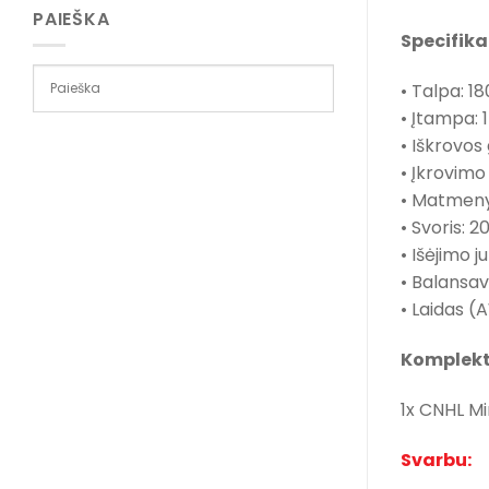
PAIEŠKA
Specifika
• Talpa: 1
• Įtampa: 
• Iškrovos 
• Įkrovimo 
• Matmeny
• Svoris: 2
• Išėjimo j
• Balansav
• Laidas (
Komplekt
1x CNHL Mi
Svarbu: