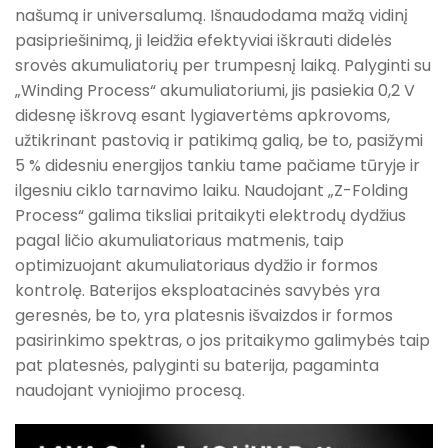
našumą ir universalumą. Išnaudodama mažą vidinį
pasipriešinimą, ji leidžia efektyviai iškrauti didelės
srovės akumuliatorių per trumpesnį laiką. Palyginti su
„Winding Process“ akumuliatoriumi, jis pasiekia 0,2 V
didesnę iškrovą esant lygiavertėms apkrovoms,
užtikrinant pastovią ir patikimą galią, be to, pasižymi
5 % didesniu energijos tankiu tame pačiame tūryje ir
ilgesniu ciklo tarnavimo laiku. Naudojant „Z-Folding
Process“ galima tiksliai pritaikyti elektrodų dydžius
pagal ličio akumuliatoriaus matmenis, taip
optimizuojant akumuliatoriaus dydžio ir formos
kontrolę. Baterijos eksploatacinės savybės yra
geresnės, be to, yra platesnis išvaizdos ir formos
pasirinkimo spektras, o jos pritaikymo galimybės taip
pat platesnės, palyginti su baterija, pagaminta
naudojant vyniojimo procesą.