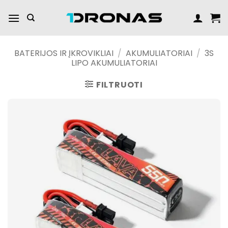
Praleisti
turinį
BATERIJOS IR ĮKROVIKLIAI
/
AKUMULIATORIAI
/
3S
LIPO AKUMULIATORIAI
FILTRUOTI