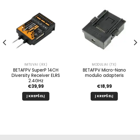
IMTUVAI (RX)
MODULIAI (TX)
BETAFPV SuperP 14CH
BETAFPV Micro-Nano
Diversity Receiver ELRS
modulio adapteris
2.4GHz
nė
€
39,99
€
18,99
Į KREPŠELĮ
Į KREPŠELĮ