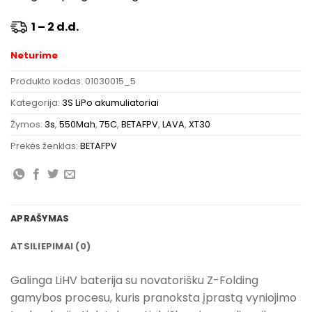
1 – 2 d.d.
Neturime
Produkto kodas:
01030015_5
Kategorija:
3S LiPo akumuliatoriai
Žymos:
3s
,
550Mah
,
75C
,
BETAFPV
,
LAVA
,
XT30
Prekės ženklas:
BETAFPV
APRAŠYMAS
ATSILIEPIMAI (0)
Galinga LiHV baterija su novatorišku Z-Folding
gamybos procesu, kuris pranoksta įprastą vyniojimo