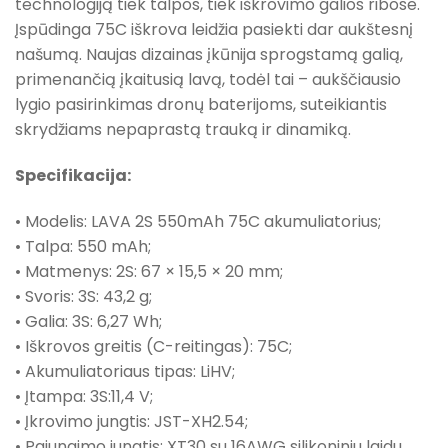
technologiją tiek talpos, tiek iškrovimo galios ribose.
Įspūdinga 75C iškrova leidžia pasiekti dar aukštesnį
našumą. Naujas dizainas įkūnija sprogstamą galią,
primenančią įkaitusią lavą, todėl tai – aukščiausio
lygio pasirinkimas dronų baterijoms, suteikiantis
skrydžiams nepaprastą trauką ir dinamiką.
Specifikacija:
• Modelis: LAVA 2S 550mAh 75C akumuliatorius;
• Talpa: 550 mAh;
• Matmenys: 2S: 67 × 15,5 × 20 mm;
• Svoris: 3S: 43,2 g;
• Galia: 3S: 6,27 Wh;
• Iškrovos greitis (C-reitingas): 75C;
• Akumuliatoriaus tipas: LiHV;
• Įtampa: 3S:11,4 V;
• Įkrovimo jungtis: JST-XH2.54;
• Pajungimo jungtis: XT30 su 16AWG silikoniniu laidu.