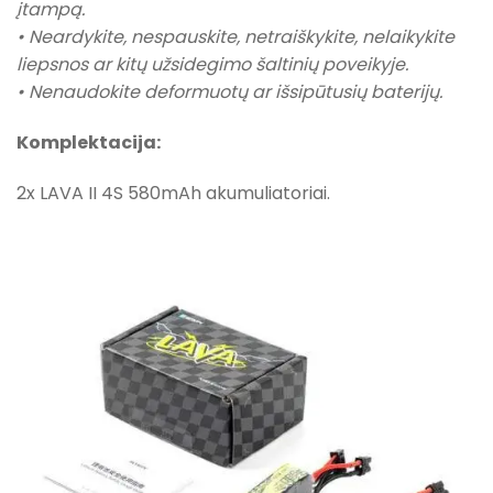
įtampą.
• Neardykite, nespauskite, netraiškykite, nelaikykite
liepsnos ar kitų užsidegimo šaltinių poveikyje.
• Nenaudokite deformuotų ar išsipūtusių baterijų.
Komplektacija:
2x LAVA II 4S 580mAh akumuliatoriai.