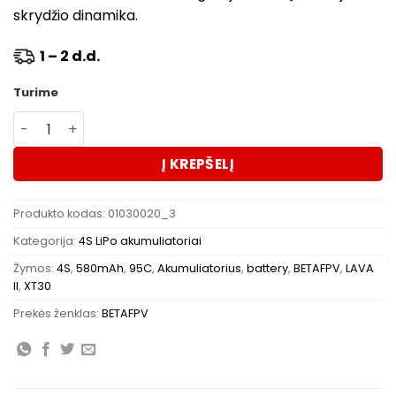
skrydžio dinamika.
1 – 2 d.d.
Turime
produkto kiekis: Akumuliatorius BETAFPV LAVA II 4S 580
Į KREPŠELĮ
Produkto kodas:
01030020_3
Kategorija:
4S LiPo akumuliatoriai
Žymos:
4S
,
580mAh
,
95C
,
Akumuliatorius
,
battery
,
BETAFPV
,
LAVA
II
,
XT30
Prekės ženklas:
BETAFPV