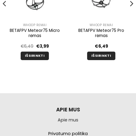
WHOOP RĖMAI
WHOOP RĖMAI
BETAFPV Meteor75 Micro
BETAFPV Meteor75 Pro
rėmas
rėmas
Pradinė
Dabartinė
€
6,49
€
3,99
€
6,49
kaina
kaina
buvo:
yra:
IŠSIRINKTI
IŠSIRINKTI
€6,49.
€3,99.
Šis
Šis
produktas
produktas
turi
turi
kelis
kelis
variantus.
variantus.
Galimybe
Galimybe
galite
galite
pasirinkti
pasirinkti
APIE MUS
produkto
produkto
Apie mus
puslapyje.
puslapyje.
Privatumo politika