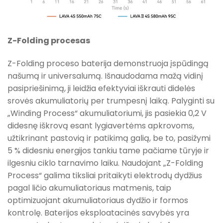
Z-Folding procesas
Z-Folding proceso baterija demonstruoja įspūdingą
našumą ir universalumą. Išnaudodama mažą vidinį
pasipriešinimą, ji leidžia efektyviai iškrauti didelės
srovės akumuliatorių per trumpesnį laiką. Palyginti su
„Winding Process“ akumuliatoriumi, jis pasiekia 0,2 V
didesnę iškrovą esant lygiavertėms apkrovoms,
užtikrinant pastovią ir patikimą galią, be to, pasižymi
5 % didesniu energijos tankiu tame pačiame tūryje ir
ilgesniu ciklo tarnavimo laiku. Naudojant „Z-Folding
Process“ galima tiksliai pritaikyti elektrodų dydžius
pagal ličio akumuliatoriaus matmenis, taip
optimizuojant akumuliatoriaus dydžio ir formos
kontrolę. Baterijos eksploatacinės savybės yra