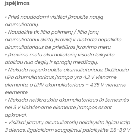
Įspėjimas
• Prieš naudodami visiškai įkraukite naują
akumuliatorių.
• Naudokite tik ličio polimerų / ličio jonų
akumuliatoriui skirtą įkroviklį ir niekada nepalikite
akumuliatoriaus be priežiūros įkrovimo metu.
• Įkrovimo metu akumuliatorių visada laikykite
atokiau nuo degių ir sprogių medžiagų.
• Niekada neperkraukite akumuliatoriaus. Didžiausia
LiPo akumuliatoriaus įtampa yra 4,2 V viename
elemente, o LiHV akumuliatoriaus – 4,35 V viename
elemente.
• Niekada neiškraukite akumuliatoriaus iki žemesnės
nei 3 V kiekviename elemente įtampos esant
apkrovai.
• Visiškai įkrautų akumuliatorių nelaikykite ilgiau kaip
3 dienas. Ilgalaikiam saugojimui palaikykite 3,8-3,9 V