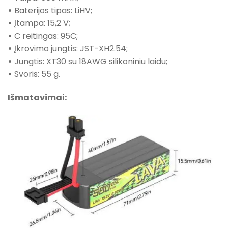
•
Baterijos tipas: LiHV;
•
Įtampa: 15,2 V;
•
C reitingas: 95C;
•
Įkrovimo jungtis: JST-XH2.54;
•
Jungtis: XT30 su 18AWG silikoniniu laidu;
•
Svoris: 55 g.
Išmatavimai: