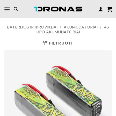
Praleisti
turinį
BATERIJOS IR ĮKROVIKLIAI
/
AKUMULIATORIAI
/
4S
LIPO AKUMULIATORIAI
FILTRUOTI