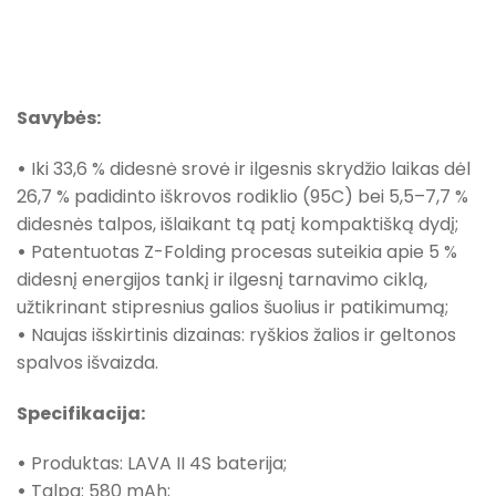
Savybės:
•
Iki 33,6 % didesnė srovė ir ilgesnis skrydžio laikas dėl
26,7 % padidinto iškrovos rodiklio (95C) bei 5,5–7,7 %
didesnės talpos, išlaikant tą patį kompaktišką dydį;
•
Patentuotas Z-Folding procesas suteikia apie 5 %
didesnį energijos tankį ir ilgesnį tarnavimo ciklą,
užtikrinant stipresnius galios šuolius ir patikimumą;
•
Naujas išskirtinis dizainas: ryškios žalios ir geltonos
spalvos išvaizda.
Specifikacija:
•
Produktas: LAVA II 4S baterija;
•
Talpa: 580 mAh;