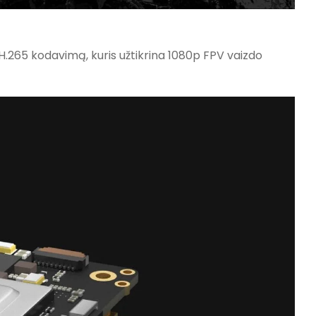
.265 kodavimą, kuris užtikrina 1080p FPV vaizdo