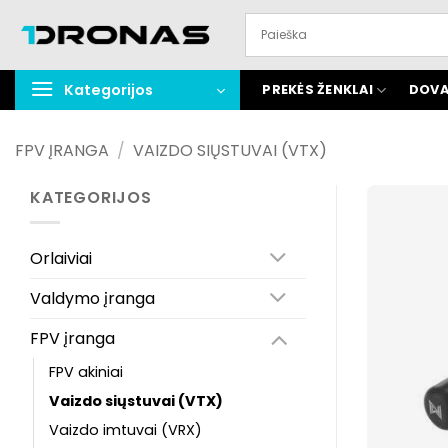
Praleisti
turinį
Kategorijos
PREKĖS ŽENKLAI
DOVA
FPV ĮRANGA
/
VAIZDO SIŲSTUVAI (VTX)
KATEGORIJOS
Orlaiviai
Valdymo įranga
FPV įranga
FPV akiniai
Vaizdo siųstuvai (VTX)
Vaizdo imtuvai (VRX)