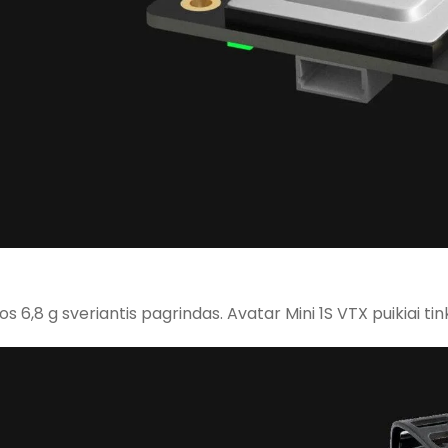
os 6,8 g sveriantis pagrindas. Avatar Mini 1S VTX puikiai 