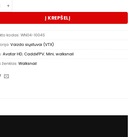
kto kiekis: Walksnail Avatar HD Mini 1s Kit
Į KREPŠELĮ
kto kodas:
WN04-1004S
rija:
Vaizdo siųstuvai (VTX)
s:
Avatar HD
,
CaddxFPV
,
Mini
,
walksnail
 ženklas:
Walksnail