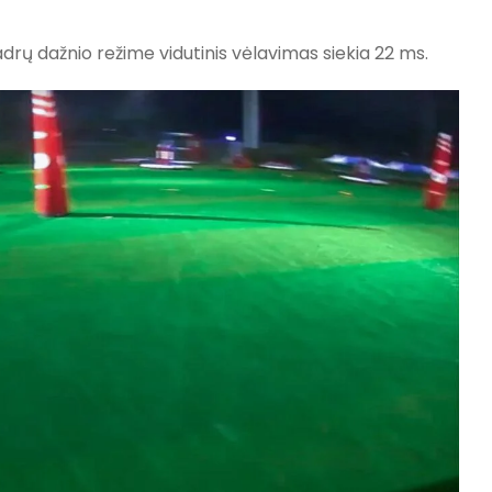
adrų dažnio režime vidutinis vėlavimas siekia 22 ms.