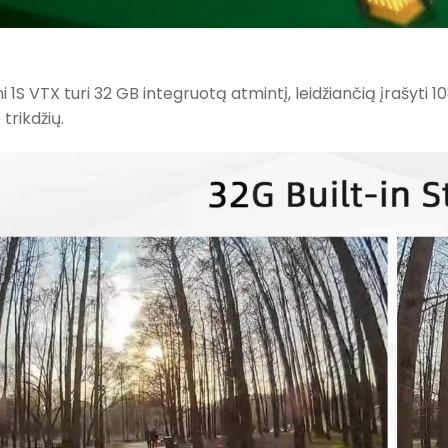
i 1S VTX turi 32 GB integruotą atmintį, leidžiančią įrašyti 
trikdžių.