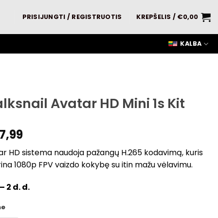
PRISIJUNGTI / REGISTRUOTIS
KREPŠELIS /
€
0,00
KALBA
lksnail Avatar HD Mini 1s Kit
7,99
ar HD sistema naudoja pažangų H.265 kodavimą, kuris
rina 1080p FPV vaizdo kokybę su itin mažu vėlavimu.
– 2 d. d.
me