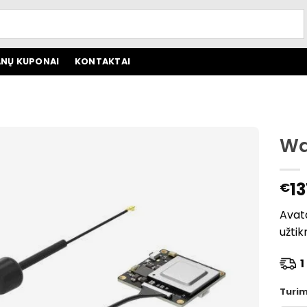
NŲ KUPONAI
KONTAKTAI
Wa
13
€
Avat
užtik
1 
Turi