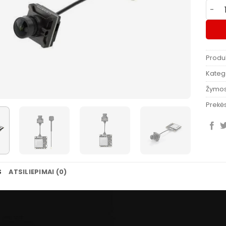
produ
Produ
Katego
Žymo
Prekės
S
ATSILIEPIMAI (0)