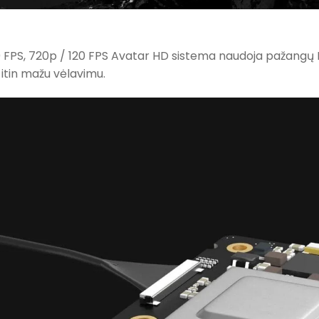
 FPS, 720p / 120 FPS Avatar HD sistema naudoja pažangų H
itin mažu vėlavimu.