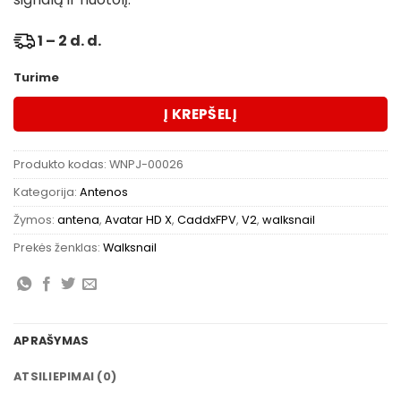
1 – 2 d. d.
Turime
Į KREPŠELĮ
Produkto kodas:
WNPJ-00026
Kategorija:
Antenos
Žymos:
antena
,
Avatar HD X
,
CaddxFPV
,
V2
,
walksnail
Prekės ženklas:
Walksnail
APRAŠYMAS
ATSILIEPIMAI (0)