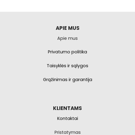
kelis
variantus.
Galimybe
galite
pasirinkti
APIE MUS
produkto
Apie mus
puslapyje.
Privatumo politika
Taisyklės ir sąlygos
Grąžinimas ir garantija
KLIENTAMS
Kontaktai
Pristatymas