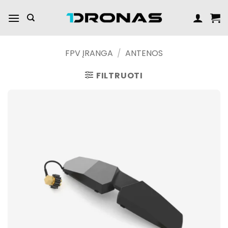
Praleisti
turinį
FPV ĮRANGA
/
ANTENOS
FILTRUOTI