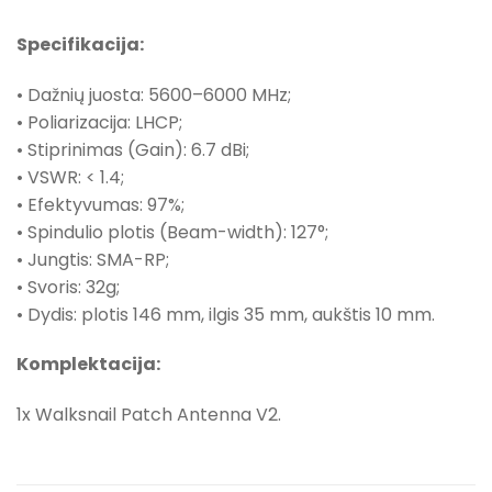
Specifikacija:
• Dažnių juosta: 5600–6000 MHz;
• Poliarizacija: LHCP;
• Stiprinimas (Gain): 6.7 dBi;
• VSWR: < 1.4;
• Efektyvumas: 97%;
• Spindulio plotis (Beam-width): 127°;
• Jungtis: SMA-RP;
• Svoris: 32g;
• Dydis: plotis 146 mm, ilgis 35 mm, aukštis 10 mm.
Komplektacija:
1x Walksnail Patch Antenna V2.