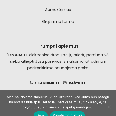
Apmokėjimas
Grąžinimo forma
Trumpai apie mus
1DRONAS.LT elektroninė dronų bei jų priedų parduotuvė
siekia atliepti Jūsų poreikius: smalsumo, atradimų ir
pasitenkinimo naudojama preke.
SKAMBINKITE
RAŠYKITE
Mes naudojame slapukus, kurie užtikrina, kad Jums bus patogu
naudotis tinklalapiu. Jei toliau naršysite mūsų tinklalapyje, tai
Visa
MasterCard
Bank
tolygu Jūsų sutikimui su slapukų naudojimu.
Transfer
Gerai
Privatumo politika