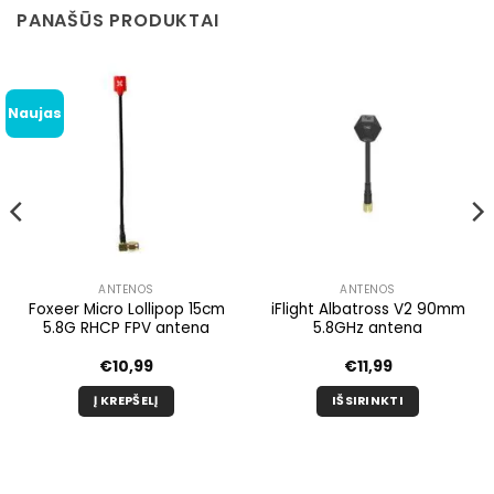
PANAŠŪS PRODUKTAI
Naujas
ANTENOS
ANTENOS
Foxeer Micro Lollipop 15cm
iFlight Albatross V2 90mm
5.8G RHCP FPV antena
5.8GHz antena
€
10,99
€
11,99
Į KREPŠELĮ
IŠSIRINKTI
Šis
produktas
turi