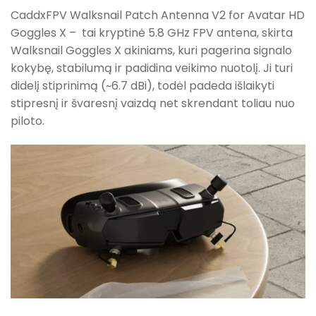
CaddxFPV Walksnail Patch Antenna V2 for Avatar HD
Goggles X – tai kryptinė 5.8 GHz FPV antena, skirta
Walksnail Goggles X akiniams, kuri pagerina signalo
kokybę, stabilumą ir padidina veikimo nuotolį. Ji turi
didelį stiprinimą (~6.7 dBi), todėl padeda išlaikyti
stipresnį ir švaresnį vaizdą net skrendant toliau nuo
piloto.