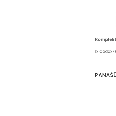
Komplekt
1x CaddxFP
PANAŠŪ