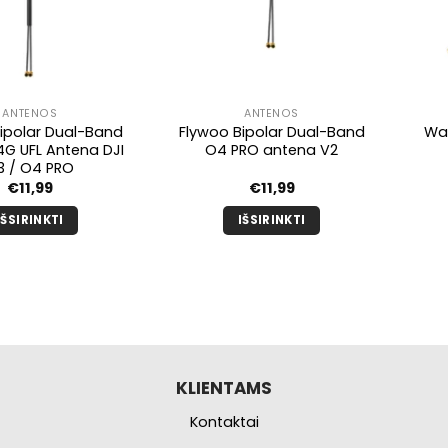
ANTENOS
ANTENOS
ipolar Dual-Band
Flywoo Bipolar Dual-Band
Wal
.4G UFL Antena DJI
O4 PRO antena V2
3 / O4 PRO
€
11,99
€
11,99
IŠSIRINKTI
IŠSIRINKTI
Šis
Šis
produktas
produktas
turi
turi
kelis
kelis
variantus.
variantus.
Galimybe
Galimybe
galite
galite
KLIENTAMS
pasirinkti
pasirinkti
Kontaktai
produkto
produkto