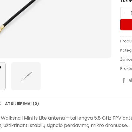
Turi
produ
Produ
Katego
Žymo
Prekės
S
ATSILIEPIMAI (0)
alksnail Mini 1s Lite antena – tai lengva 5.8 GHz FPV antena
 užtikrinanti stabilų signalo perdavimą mikro dronuose.