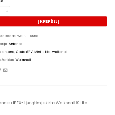
me
kto kiekis: Walksnail Mini 1s Lite antena
Į KREPŠELĮ
kto kodas:
WNPJ-T0058
rija:
Antenos
s:
antena
,
CaddxFPV
,
Mini 1s Lite
,
walksnail
 ženklas:
Walksnail
 su IPEX-1 jungtimi, skirta Walksnail 1S Lite