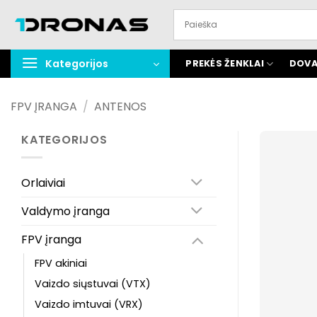
Praleisti
turinį
Kategorijos
PREKĖS ŽENKLAI
DOVA
FPV ĮRANGA
/
ANTENOS
KATEGORIJOS
Orlaiviai
Valdymo įranga
FPV įranga
FPV akiniai
Vaizdo siųstuvai (VTX)
Vaizdo imtuvai (VRX)