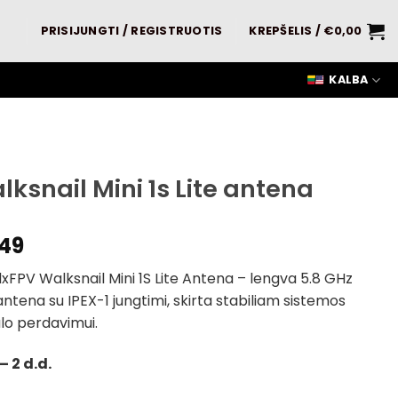
PRISIJUNGTI / REGISTRUOTIS
KREPŠELIS /
€
0,00
KALBA
lksnail Mini 1s Lite antena
,49
FPV Walksnail Mini 1S Lite Antena – lengva 5.8 GHz
ntena su IPEX-1 jungtimi, skirta stabiliam sistemos
lo perdavimui.
– 2 d.d.