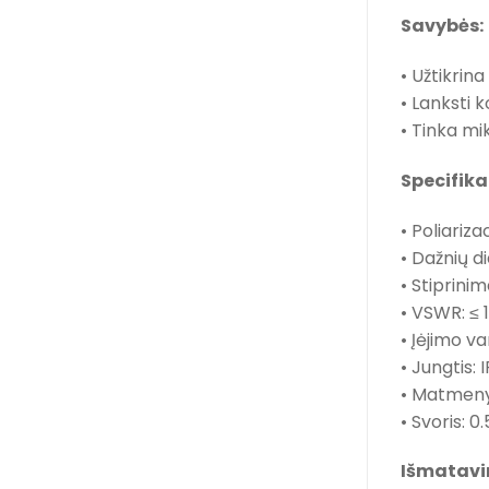
Savybės:
• Užtikrin
• Lanksti k
• Tinka mi
Specifika
• Poliarizaci
• Dažnių 
• Stiprinim
• VSWR: ≤ 1
• Įėjimo va
• Jungtis: 
• Matmeny
• Svoris: 0.
Išmatavi