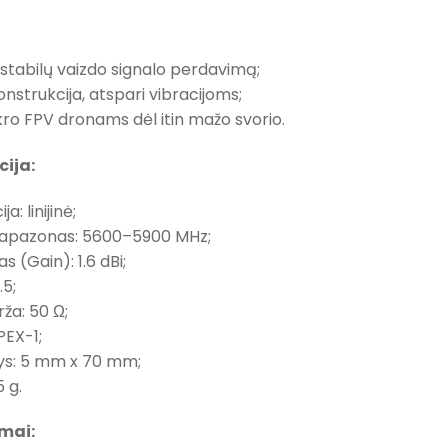
a stabilų vaizdo signalo perdavimą;
onstrukcija, atspari vibracijoms;
kro FPV dronams dėl itin mažo svorio.
cija:
ja: linijinė;
diapazonas: 5600–5900 MHz;
as (Gain): 1.6 dBi;
.5;
rža: 50 Ω;
IPEX-1;
s: 5 mm x 70 mm;
5 g.
mai: