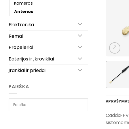
Kameros
Antenos
Elektronika
Rėmai
Propeleriai
Baterijos ir įkrovikliai
Įrankiai ir priedai
PAIEŠKA
APRAŠYMA
CaddxFPV W
sistemoms,