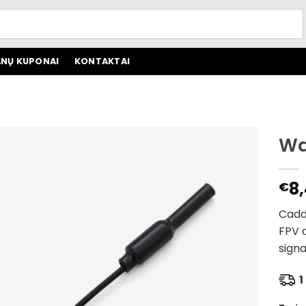
NŲ KUPONAI
KONTAKTAI
Wa
8
€
Caddx
FPV a
signa
1 