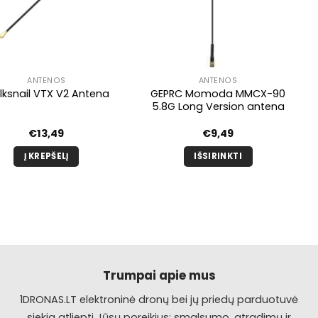
ANTENOS
ANTENOS
GEPRC Momoda MMCX-90
ksnail VTX V2 Antena
5.8G Long Version antena
€
13,49
€
9,49
Į KREPŠELĮ
IŠSIRINKTI
Šis
produktas
turi
kelis
variantus.
Galimybe
galite
Trumpai apie mus
pasirinkti
1DRONAS.LT elektroninė dronų bei jų priedų parduotuvė
produkto
siekia atliepti Jūsų poreikius: smalsumo, atradimų ir