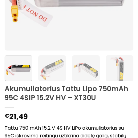
Akumuliatorius Tattu Lipo 750mAh
95C 4S1P 15.2V HV – XT30U
21,49
€
Tattu 750 mAh 15,2 V 4S HV LiPo akumuliatorius su
95C iškrovimo reitingu užtikrina didelę galią, stabilų