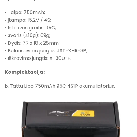
• Talpa: 750mAh;
• Įtampa: 15.2V / 4S;
• Iškrovos greitis: 95C;
• Svoris (±10g): 69g;
• Dydis: 77 x 18 x 28mm;
• Balansavimo jungtis: JST-XHR-3P;
• Iškrovimo jungtis: XT30U-F.
Komplektacija:
1x Tattu Lipo 750mAh 95C 4S1P akumuliatorius.