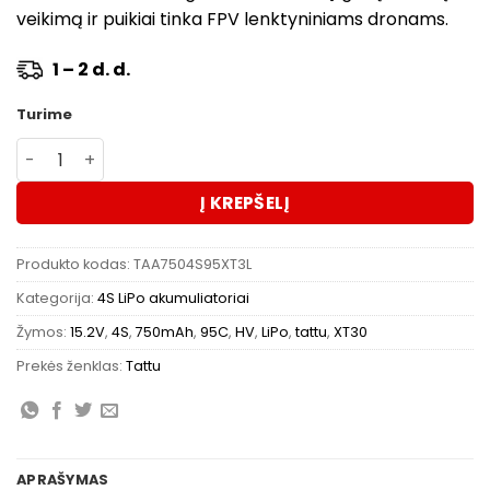
veikimą ir puikiai tinka FPV lenktyniniams dronams.
1 – 2 d. d.
Turime
produkto kiekis: Akumuliatorius Tattu Lipo 750mAh 95C 
Į KREPŠELĮ
Produkto kodas:
TAA7504S95XT3L
Kategorija:
4S LiPo akumuliatoriai
Žymos:
15.2V
,
4S
,
750mAh
,
95C
,
HV
,
LiPo
,
tattu
,
XT30
Prekės ženklas:
Tattu
APRAŠYMAS