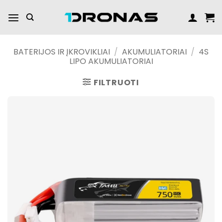
Praleisti
turinį
BATERIJOS IR ĮKROVIKLIAI
/
AKUMULIATORIAI
/
4S
LIPO AKUMULIATORIAI
FILTRUOTI