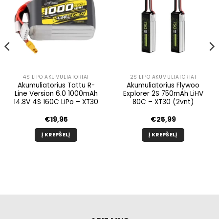
4S LIPO AKUMULIATORIAI
2S LIPO AKUMULIATORIAI
Akumuliatorius Tattu R-
Akumuliatorius Flywoo
Line Version 6.0 1000mAh
Explorer 2S 750mAh LiHV
14.8V 4S 160C LiPo – XT30
80C – XT30 (2vnt)
€
19,95
€
25,99
Į KREPŠELĮ
Į KREPŠELĮ