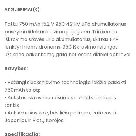
ATSILIEPIMAI (0)
Tattu 750 mAh 15,2 V 95C 4S HV LiPo akumuliatorius
pasižymi dideliu iškrovimo pajėgumu. Tai didelės
iškrovimo srovės LiPo akumuliatorius, skirtas FPV
lenktyniniams dronams. 95C iškrovimo reitingas
užtikrina pakankamą galią net esant didelei apkrovai.
Savybės:
• Pažangi sluoksniavimo technologija leidžia pasiekti
750mAh talpą;
• Aukštas iškrovimo našumas ir didelis energijos
tankis;
• Aukščiausios kokybės ličio polimerų žaliavos iš
Japonijos ir Pietų Korėjos.
Specifikacija: