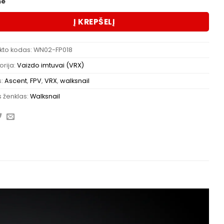
me
Į KREPŠELĮ
kto kodas:
WN02-FP018
rija:
Vaizdo imtuvai (VRX)
s:
Ascent
,
FPV
,
VRX
,
walksnail
 ženklas:
Walksnail