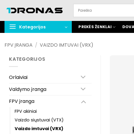
Praleisti
turinį
Kategorijos
PREKĖS ŽENKLAI
DOVA
FPV ĮRANGA
/
VAIZDO IMTUVAI (VRX)
KATEGORIJOS
Orlaiviai
Valdymo įranga
FPV įranga
FPV akiniai
Vaizdo siųstuvai (VTX)
Vaizdo imtuvai (VRX)