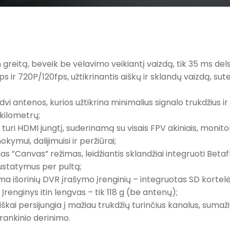
tin greitą, beveik be vėlavimo veikiantį vaizdą, tik 35 ms 
 ir 720P/120fps, užtikrinantis aiškų ir sklandų vaizdą, sutei
 dvi antenos, kurios užtikrina minimalius signalo trukdžius 
6 kilometrų;
 turi HDMI jungtį, suderinamą su visais FPV akiniais, monitoria
ymui, dalijimuisi ir peržiūrai;
s ”Canvas” režimas, leidžiantis sklandžiai integruoti Betaflig
nustatymus per pultą;
ma išorinių DVR įrašymo įrenginių – integruotas SD kortelės
Įrenginys itin lengvas – tik 118 g (be antenų);
škai persijungia į mažiau trukdžių turinčius kanalus, sum
rankinio derinimo.