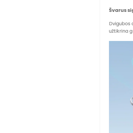
Švarus si
Dvigubos a
užtikrina 