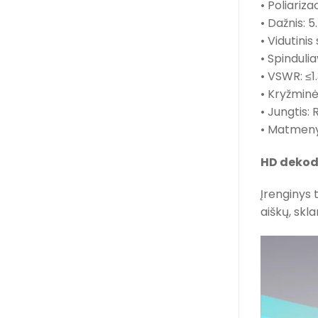
• Poliariza
• Dažnis: 
• Vidutinis
• Spinduli
• VSWR: ≤1.
• Kryžminės
• Jungtis:
• Matmeny
HD dekod
Įrenginys 
aiškų, skl