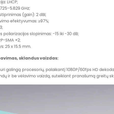
cija: LHCP;
5.725–5.829 GHz;
 stiprinimas (gain): 2 dBi;
avimo efektyvumas: ≥97%;
3;
 poliarizacijos slopinimas: -15 iki -30 dB;
 RP-SMA ×2;
s: 25 x 15.5 mm.
avimas, sklandus vaizdas:
turi galingą procesorių, palaikantį 1080P/60fps HD dekoda
andų ir be vėlavimo vaizdą, suteikiant pranašumą greitų s