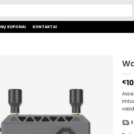
NŲ KUPONAI
KONTAKTAI
Wa
10
€
Asce
imtuv
vaizd
1 