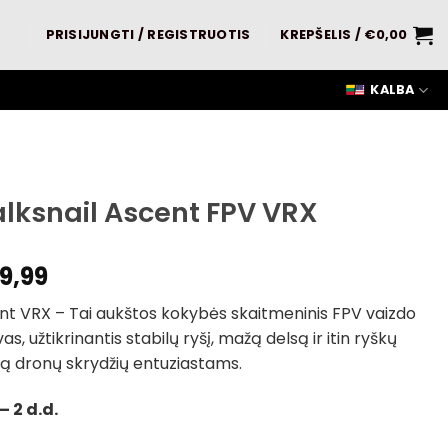
PRISIJUNGTI / REGISTRUOTIS
KREPŠELIS /
€
0,00
KALBA
lksnail Ascent FPV VRX
9,99
nt VRX – Tai aukštos kokybės skaitmeninis FPV vaizdo
as, užtikrinantis stabilų ryšį, mažą delsą ir itin ryškų
ą dronų skrydžių entuziastams.
– 2 d.d.