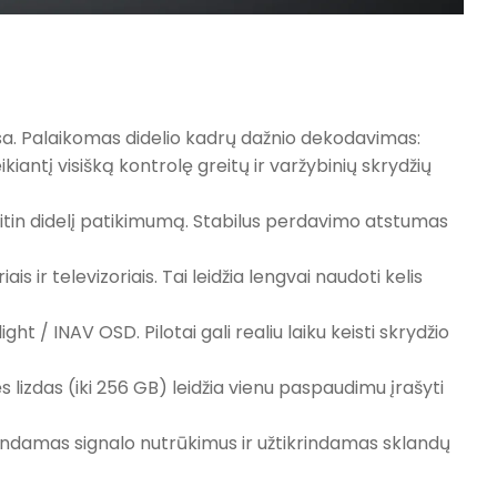
delsa. Palaikomas didelio kadrų dažnio dekodavimas:
kiantį visišką kontrolę greitų ir varžybinių skrydžių
ir itin didelį patikimumą. Stabilus perdavimo atstumas
is ir televizoriais. Tai leidžia lengvai naudoti kelis
ht / INAV OSD. Pilotai gali realiu laiku keisti skrydžio
 lizdas (iki 256 GB) leidžia vienu paspaudimu įrašyti
ažindamas signalo nutrūkimus ir užtikrindamas sklandų