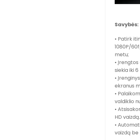
Savybės:
• Patirk i
1080P/60fps
metu;
• Įrengtos
siekia iki 
• Įrenginys
ekranus mok
• Palaikoma
valdiklio 
• Atsisako
HD vaizdą. 
• Automati
vaizdą be 