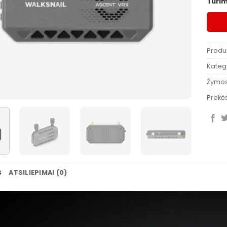
Turi
Produ
Katego
Žymo
Prekės
S
ATSILIEPIMAI (0)