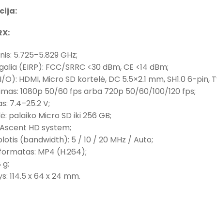
cija:
RX:
žnis: 5.725–5.829 GHz;
 galia (EIRP): FCC/SRRC <30 dBm, CE <14 dBm;
(I/O): HDMI, Micro SD kortelė, DC 5.5×2.1 mm, SH1.0 6-pin, 
jimas: 1080p 50/60 fps arba 720p 50/60/100/120 fps;
s: 7.4–25.2 V;
lė: palaiko Micro SD iki 256 GB;
: Ascent HD system;
plotis (bandwidth): 5 / 10 / 20 MHz / Auto;
 formatas: MP4 (H.264);
8 g;
: 114.5 x 64 x 24 mm.