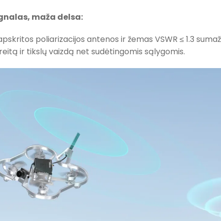
gnalas, maža delsa:
pskritos poliarizacijos antenos ir žemas VSWR ≤ 1.3 sumažin
greitą ir tikslų vaizdą net sudėtingomis sąlygomis.