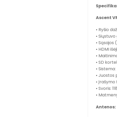
Specifika
Ascent V
• Ryšio da
• Siųstuvo
• Sąsajos 
• HDMI išė
• Maitinima
• SD korte
• Sistema
• Juostos 
• Įrašymo
• Svoris: 11
• Matmenys
Antenos: