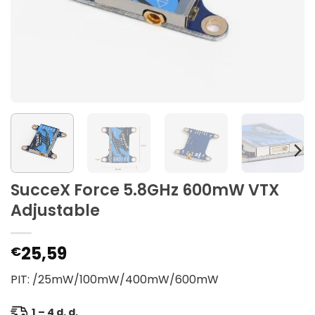
SucceX Force 5.8GHz 600mW VTX
Adjustable
25,59
€
PIT: /25mW/100mW/400mW/600mW
1 – 4 d. d.