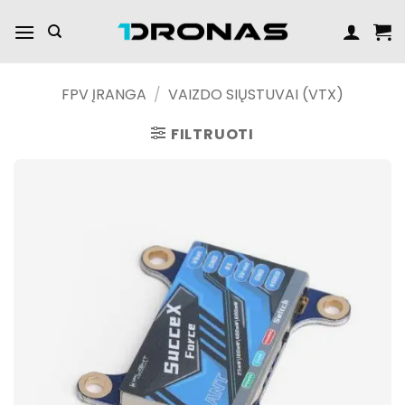
Praleisti
turinį
FPV ĮRANGA
/
VAIZDO SIŲSTUVAI (VTX)
FILTRUOTI