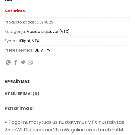
Neturime
Produkto kodas:
DE94829
Kategorija:
Vaizdo siųstuvai (VTX)
Žymos:
iFlight
,
VTX
Prekės ženklas:
BETAFPV
APRAŠYMAS
ATSILIEPIMAI (0)
Patarimas:
•
Pagal numatytuosius nustatymus VTX nustatytas
25 mW! Didesnei nei 25 mW galiai reikia turėti HAM