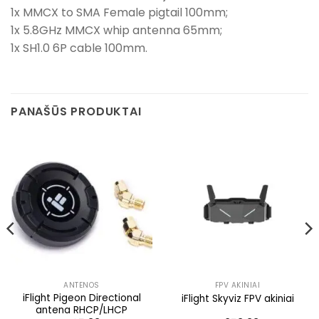
1x MMCX to SMA Female pigtail 100mm;
1x 5.8GHz MMCX whip antenna 65mm;
1x SH1.0 6P cable 100mm.
PANAŠŪS PRODUKTAI
ANTENOS
FPV AKINIAI
iFlight Pigeon Directional
iFlight Skyviz FPV akiniai
antena RHCP/LHCP