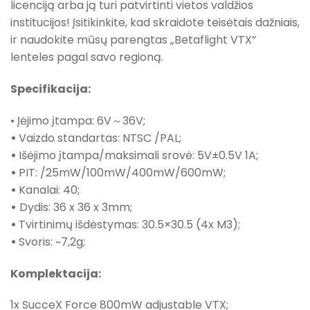
licenciją arba ją turi patvirtinti vietos valdžios
institucijos! Įsitikinkite, kad skraidote teisėtais dažniais,
ir naudokite mūsų parengtas „Betaflight VTX”
lenteles pagal savo regioną.
Specifikacija:
• Įėjimo įtampa: 6V～36V;
•
Vaizdo standartas: NTSC /PAL;
•
Išėjimo įtampa/maksimali srovė: 5V±0.5V 1A;
•
PIT: /25mW/100mW/400mW/600mW;
•
Kanalai: 40;
•
Dydis: 36 x 36 x 3mm;
•
Tvirtinimų išdėstymas: 30.5×30.5 (4x M3);
•
Svoris: ~7,2g;
Komplektacija:
1x SucceX Force 800mW adjustable VTX;