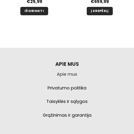
€
25,99
€
659,99
IŠSIRINKTI
Į KREPŠELĮ
Šis
produktas
turi
kelis
variantus.
Galimybe
galite
pasirinkti
APIE MUS
produkto
Apie mus
puslapyje.
Privatumo politika
Taisyklės ir sąlygos
Grąžinimas ir garantija