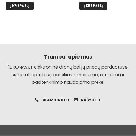
Į KREPŠELĮ
Į KREPŠELĮ
Trumpai apie mus
1DRONAS.LT elektroninė dronų bei jų priedų parduotuvė
siekia atliepti Jūsų poreikius: smalsumo, atradimų ir
pasitenkinimo naudojama preke.
SKAMBINKITE
RAŠYKITE