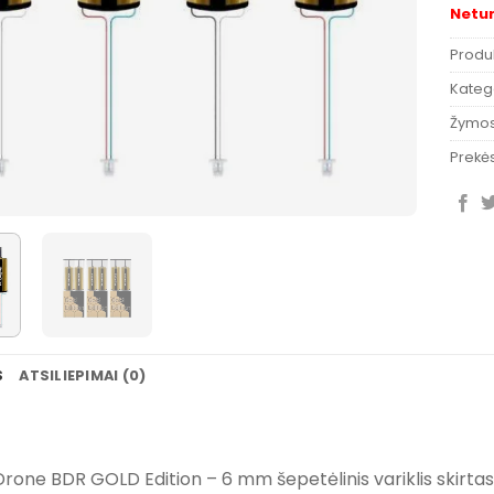
Netu
Produ
Katego
Žymo
Prekės
S
ATSILIEPIMAI (0)
one BDR GOLD Edition – 6 mm šepetėlinis variklis skirtas e