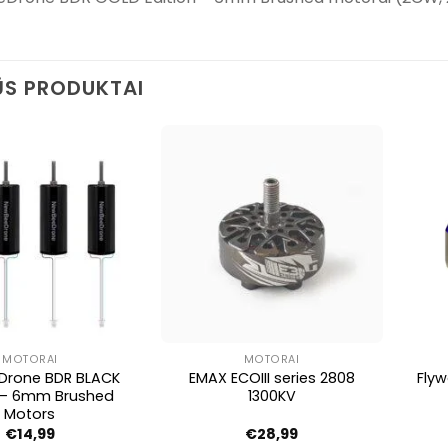
S PRODUKTAI
MOTORAI
MOTORAI
rone BDR BLACK
EMAX ECOIII series 2808
Fly
n – 6mm Brushed
1300KV
Motors
€
14,99
€
28,99