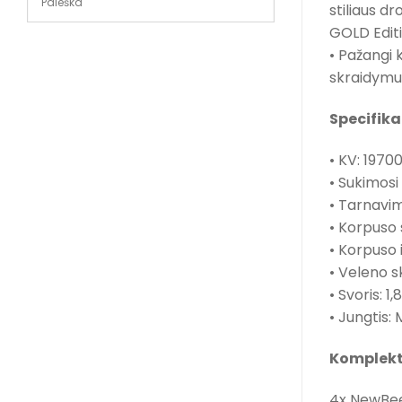
stiliaus d
GOLD Editio
• Pažangi k
skraidymui
Specifika
• KV: 19700
• Sukimosi
• Tarnavimo
• Korpuso
• Korpuso i
• Veleno 
• Svoris: 1,
• Jungtis:
Komplekt
4x NewBee