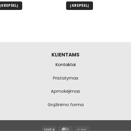
Į KREPŠELĮ
Į KREPŠELĮ
KLIENTAMS
Kontaktai
Pristatymas
Apmokėjimas
Grąžinimo forma
Visa
MasterCard
Bank