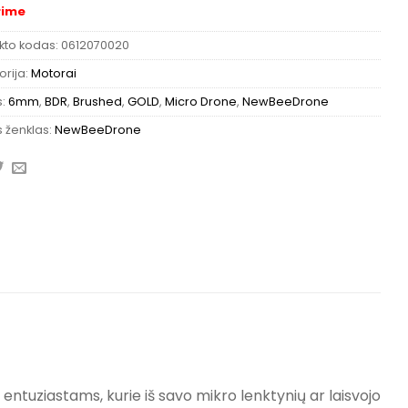
rime
kto kodas:
0612070020
rija:
Motorai
s:
6mm
,
BDR
,
Brushed
,
GOLD
,
Micro Drone
,
NewBeeDrone
 ženklas:
NewBeeDrone
ntuziastams, kurie iš savo mikro lenktynių ar laisvojo