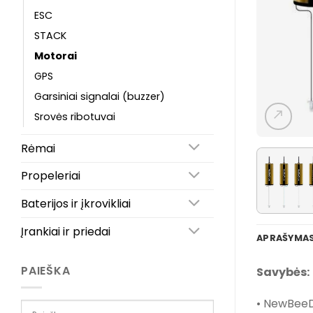
ESC
STACK
Motorai
GPS
Garsiniai signalai (buzzer)
Srovės ribotuvai
Rėmai
Propeleriai
Baterijos ir įkrovikliai
Įrankiai ir priedai
APRAŠYMA
PAIEŠKA
Savybės:
• NewBeeDr