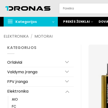
Praleisti
turinį
Kategorijos
PREKĖS ŽENKLAI
DOVA
ELEKTRONIKA
/
MOTORAI
KATEGORIJOS
Orlaiviai
Valdymo įranga
FPV įranga
Elektronika
AIO
FC