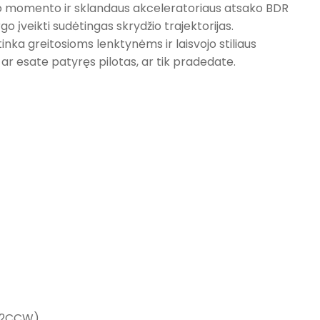
imo momento ir sklandaus akceleratoriaus atsako BDR
go įveikti sudėtingas skrydžio trajektorijas.
 tinka greitosioms lenktynėms ir laisvojo stiliaus
 ar esate patyręs pilotas, ar tik pradedate.
, 2CCW)