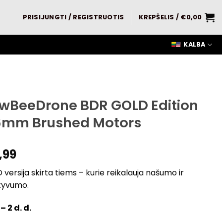
PRISIJUNGTI / REGISTRUOTIS
KREPŠELIS /
€
0,00
KALBA
wBeeDrone BDR GOLD Edition
6mm Brushed Motors
,99
versija skirta tiems – kurie reikalauja našumo ir
tyvumo.
 – 2 d. d.