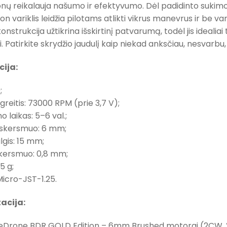
ronų reikalauja našumo ir efektyvumo. Dėl padidinto suk
n variklis leidžia pilotams atlikti vikrus manevrus ir be var
onstrukcija užtikrina išskirtinį patvarumą, todėl jis idealiai
. Patirkite skrydžio jaudulį kaip niekad anksčiau, nesvarbu,
cija:
;
 greitis: 73000 RPM (prie 3,7 V);
 laikas: 5–6 val.;
 skersmuo: 6 mm;
lgis: 15 mm;
skersmuo: 0,8 mm;
85 g;
 Micro-JST-1.25.
acija:
Drone BDR GOLD Edition – 6mm Brushed motorai (2CW