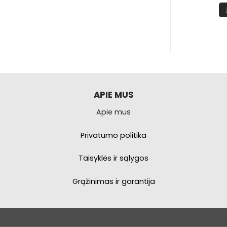
PŠELĮ
Į KREPŠELĮ
APIE MUS
Apie mus
Privatumo politika
Taisyklės ir sąlygos
Grąžinimas ir garantija