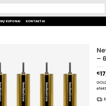
NŲ KUPONAI
KONTAKTAI
Ne
– 
17
€
GOLD 
efek
1