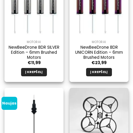
MOTORAI
MOTORAI
NewBeeDrone BDR SILVER
NewBeeDrone BDR
Edition – 6mm Brushed
UNICORN Edition – 6mm
Motors
Brushed Motors
€
11,99
€
23,99
Į KREPŠELĮ
Į KREPŠELĮ
Naujas