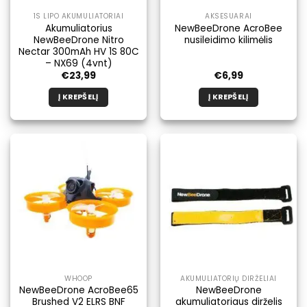
1S LIPO AKUMULIATORIAI
AKSESUARAI
Akumuliatorius
NewBeeDrone AcroBee
NewBeeDrone Nitro
nusileidimo kilimėlis
Nectar 300mAh HV 1S 80C
– NX69 (4vnt)
€
23,99
€
6,99
Į KREPŠELĮ
Į KREPŠELĮ
WHOOP
AKUMULIATORIŲ DIRŽELIAI
NewBeeDrone AcroBee65
NewBeeDrone
Brushed V2 ELRS BNF
akumuliatoriaus dirželis