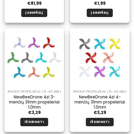
€
81,99
€
1,99
Į KREPŠELĮ
Į KREPŠELĮ
WHOOP PROPELERIAI (31–49 MM)
WHOOP PROPELERIAI (31–49 MM)
NewBeeDrone Azi 3-
NewBeeDrone Azi 4-
menčių 31mm propeleriai
menčių 31mm propeleriai
1.0mm
1.0mm
€
3,29
€
3,29
IŠSIRINKTI
IŠSIRINKTI
Šis
Šis