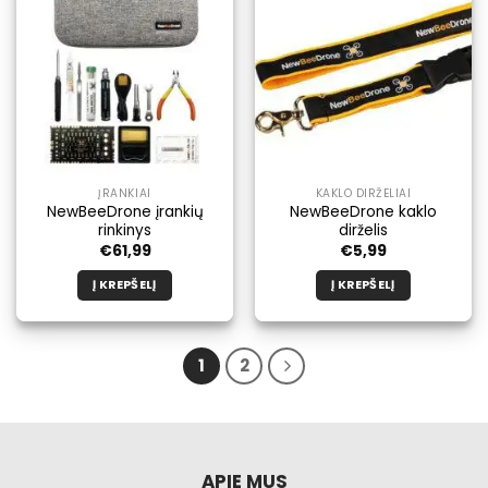
ĮRANKIAI
KAKLO DIRŽELIAI
NewBeeDrone įrankių
NewBeeDrone kaklo
rinkinys
dirželis
€
61,99
€
5,99
Į KREPŠELĮ
Į KREPŠELĮ
1
2
APIE MUS