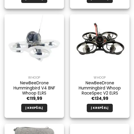
WHOOP
WHOOP
NewBeeDrone
NewBeeDrone
Hummingbird V4 BNF
Hummingbird Whoop
Whoop ELRS
RaceSpec V2 ELRS
€
119,99
€
134,99
Į KREPŠELĮ
Į KREPŠELĮ