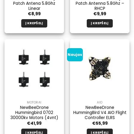
Patch Antena 5.8Ghz
Patch Antenna 5.8Ghz –
Linear
RHCP
€
8,99
€
9,99
Į KREPŠELĮ
Į KREPŠELĮ
Naujas
MOTORAI
AIO
NewBeeDrone
NewBeeDrone
Hummingbird 0702
HummingBird V4 AIO Flight
30000kv Motors (4vnt)
Controller ELRS
€
41,99
€
55,99
Į KREPŠELĮ
Į KREPŠELĮ