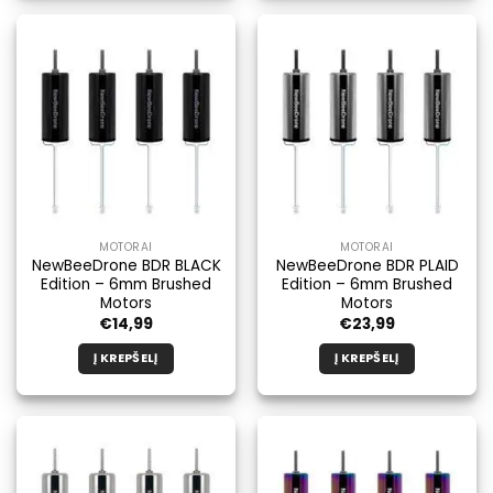
produktas
produktas
turi
turi
kelis
kelis
variantus.
variantus.
Galimybe
Galimybe
galite
galite
pasirinkti
pasirinkti
produkto
produkto
puslapyje.
puslapyje.
MOTORAI
MOTORAI
NewBeeDrone BDR BLACK
NewBeeDrone BDR PLAID
Edition – 6mm Brushed
Edition – 6mm Brushed
Motors
Motors
€
14,99
€
23,99
Į KREPŠELĮ
Į KREPŠELĮ