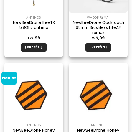
ANTENOS
WHOOP RĖMAI
NewBeeDrone BeeTX
NewBeeDrone Cockroach
5.8Ghz antena
65mm Brushless LiteAF
rėmas
€
2,99
€
5,99
Į KREPŠELĮ
Į KREPŠELĮ
Naujas
ANTENOS
ANTENOS
NewBeeDrone Honey
NewBeeDrone Honey