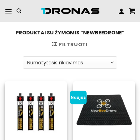
Praleisti
turinį
PRODUKTAI SU ŽYMOMIS “NEWBEEDRONE”
FILTRUOTI
Naujas