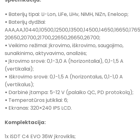
•
Baterijų tipai: Li-Lon, LiFe, LiHv, NiMH, NiZn, Eneloop;
•
Baterijų dydžiai:
AAA,AA,10440,10500,12500,13500,14500,14650,16650,1765
20650,20700,21700,22650,26650,26700;
•
Veikimo režimai: Įkrovimo, iškrovimo, saugojimo,
sunaikinimo, aktyvavimo, analizės;
•
Įkrovimo srovė: 0,1-3,0 A (horizontaliai), 0,1-1,5 A
(vertikaliai);
•
Iškrovimo srovė: 0,1-1,5 A (horizontalus, 0,1-1,0 A
(vertikalus);
•
Darbinė įtampa: 5-12 V (palaiko QC, PD protokolą);
•
Temperatūros jutikliai: 6;
•
Ekranas: 320×240 IPS LCD.
Komplektacija:
1x iSDT C4 EVO 36W įkroviklis;