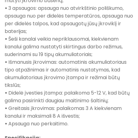
matyti įkrovimo būseną;
•
3 apsaugos: apsauga nuo atvirkštinio poliškumo,
apsauga nuo per didelės temperatūros, apsauga nuo
per didelės talpos, kad apsaugotų jūsų įkroviklį ir
baterijas;
•
Šeši kanalai veikia nepriklausomai, kiekvienam
kanalui galima nustatyti skirtingus darbo režimus,
suderinami su 19 tipų akumuliatoriais;
•
Išmanusis įkrovimas: automatinis akumuliatoriaus
tipo atpažinimas ir automatinis nustatymas, kad
akumuliatoriaus įkrovimo įtampa ir režimai būtų
tikslūs;
•
Didelė įvesties įtampa: palaikoma 5-12 V, kad būtų
galima pasirinkti daugiau maitinimo šaltinių;
•
Greitasis įkrovimas: palaikomas 3 A kiekvienam
kanalui ir maksimali 8 A išvestis;
•
Apsauga nuo perkaitimo.
Specifikacija: