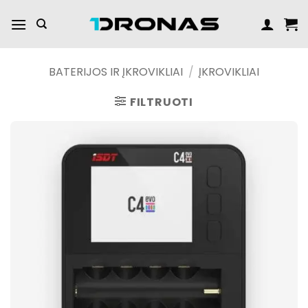
Praleisti
turinį
BATERIJOS IR ĮKROVIKLIAI
/
ĮKROVIKLIAI
FILTRUOTI