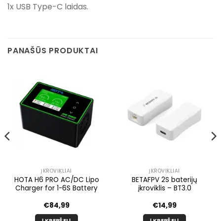
1x USB Type-C laidas.
PANAŠŪS PRODUKTAI
ĮKROVIKLIAI
ĮKROVIKLIAI
HOTA H6 PRO AC/DC Lipo
BETAFPV 2S baterijų
Charger for 1-6S Battery
įkroviklis – BT3.0
€
84,99
€
14,99
Į KREPŠELĮ
Į KREPŠELĮ