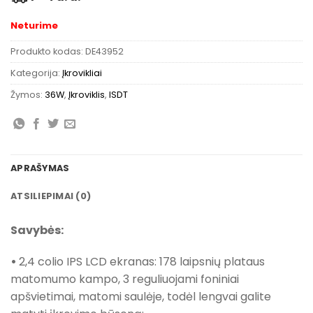
Neturime
Produkto kodas:
DE43952
Kategorija:
Įkrovikliai
Žymos:
36W
,
Įkroviklis
,
ISDT
APRAŠYMAS
ATSILIEPIMAI (0)
Savybės:
•
2,4 colio IPS LCD ekranas: 178 laipsnių plataus
matomumo kampo, 3 reguliuojami foniniai
apšvietimai, matomi saulėje, todėl lengvai galite