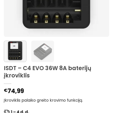
ISDT – C4 EVO 36W 8A baterijų
įkroviklis
74,99
€
Įkroviklis palaiko greito krovimo funkciją.
1 – 4 d. d.