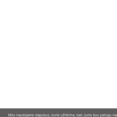
Mes naudojame slapukus, kurie užtikrina, kad Jums bus patogu naud