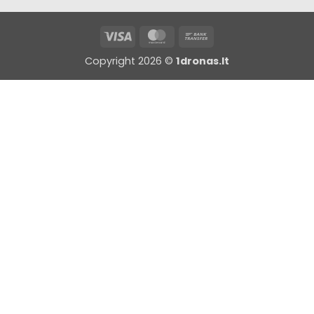
Visa
MasterCard
Bank
Transfer
Copyright 2026 ©
1dronas.lt