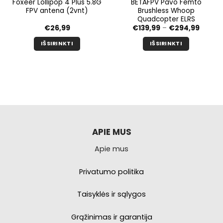
Foxeer Lollipop 4 Plus 5.8G
BETAFPV Pavo Femto
FPV antena (2vnt)
Brushless Whoop
Quadcopter ELRS
Kainų
€
26,99
€
139,99
–
€
294,99
diapaz
nuo
IŠSIRINKTI
IŠSIRINKTI
€139,9
iki
Šis
Šis
€294,
produktas
produktas
turi
turi
kelis
kelis
variantus.
variantus.
Galimybe
Galimybe
galite
galite
pasirinkti
pasirinkti
APIE MUS
produkto
produkto
Apie mus
puslapyje.
puslapyje.
Privatumo politika
Taisyklės ir sąlygos
Grąžinimas ir garantija