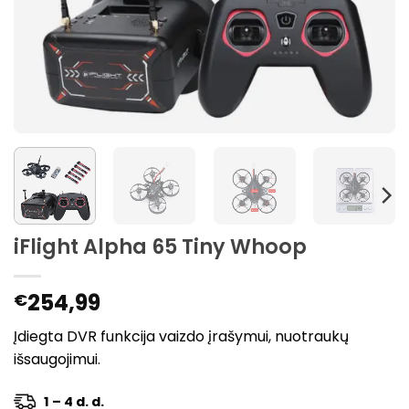
iFlight Alpha 65 Tiny Whoop
254,99
€
Įdiegta DVR funkcija vaizdo įrašymui, nuotraukų
išsaugojimui.
1 – 4 d. d.