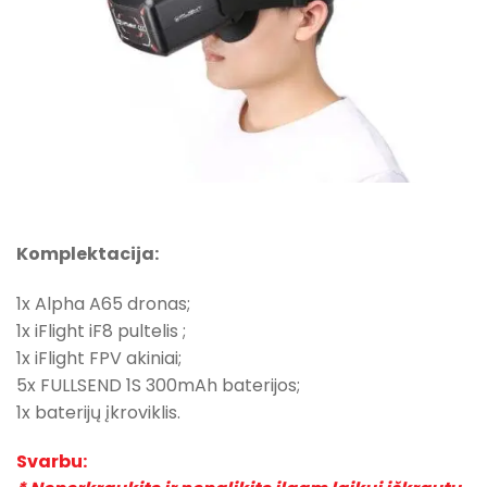
Komplektacija:
1x Alpha A65 dronas;
1x iFlight iF8 pultelis ;
1x iFlight FPV akiniai;
5x FULLSEND 1S 300mAh baterijos;
1x baterijų įkroviklis.
Svarbu: