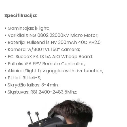
Specifikacija:
•
Gamintojas: iFlight;
•
Varikliai:XING 0802 22000KV Micro Motor;
•
Baterija: Fullsend 1s HV 300mAh 40C PH2.0;
•
Kamera: w/800TVL 150° camera;
•
FC: SucceX F4 1S 5A AIO Whoop Board;
•
Pultelis: iF8 FPV Remote Controller;
•
Akiniai: iFlight fpv goggles with dvr function;
•
BLHeli: BLHeli-S;
•
Skrydžio laikas: 3-4min.;
•
Siųstuvas: R81 2400-2483.5Mhz;