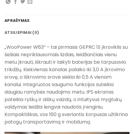
APRAŠYMAS
ATSILIEPIMAI (0)
„WooPower W63“ – tai pirmasis GEPRC 1S įkroviklis su
šešiais nepriklausomais lizdais, leidžiančiais vienu
metu įkrauti, iškrauti ir laikyti baterijas be tarpusavio
trikdžių. Kiekvienas kanalas palaiko iki 3,0 A įkrovimo
srovę, o iškrovimo srovė siekia iki 0,5 A vienam
kanalui. Integruotos saugumo funkcijos suteikia
daugiau ramybės naudojimo metu. IPS ekranas
pateikia ryškų ir aiškų vaizdą, o intuityvus mygtukų
valdymas leidžia lengvai naudotis įrenginiu.
Kompaktiškas, vos 160 g sveriantis korpusas užtikrina
patogų transportavimą ir mobilumą.