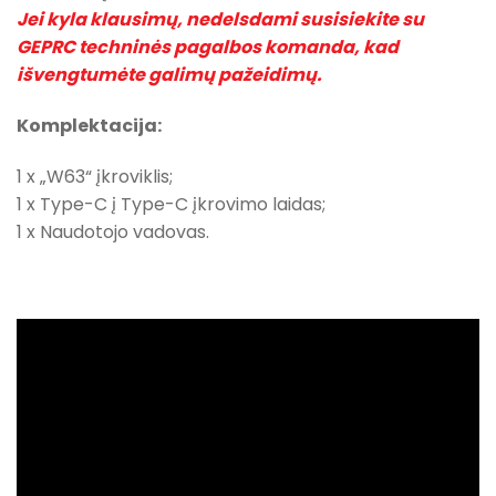
Jei kyla klausimų, nedelsdami susisiekite su
GEPRC techninės pagalbos komanda, kad
išvengtumėte galimų pažeidimų.
Komplektacija:
1 x „W63“ įkroviklis;
1 x Type-C į Type-C įkrovimo laidas;
1 x Naudotojo vadovas.