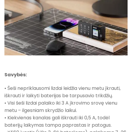
Savybės:
• Šeši nepriklausomi lizdai leidžia vienu metu įkrauti,
iškrauti ir laikyti baterijas be tarpusavio trikdžių.
• Visi šeši lizdai palaiko iki 3 A įkrovimo srovę vienu
metu – ilgesniam skrydžio laikui.
• Kiekvienas kanalas gali iškrauti iki 0,5 A, todėl
baterijų laikymas tampa paprastas ir patogus.