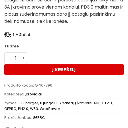
3A įkrovimo srovė vienam kanalui, PD3.0 maitinimas ir
platus suderinamumas daro jį patogiu pasirinkimu
tiek namuose, tiek kelionėse.
1 – 2 d. d.
Turime
produkto kiekis: GEPRC WooPower W63 1S baterijų įkrovik
Į KREPŠELĮ
Produkto kodas:
GP107396
Kategorija:
Įkrovikliai
Žymos:
1S Charger
,
6 jungčių 1S baterijų įkroviklis
,
A30
,
BT2.0
,
GEPRC
,
PH2.0
,
W63
,
WooPower
Prekės ženklas:
GEPRC