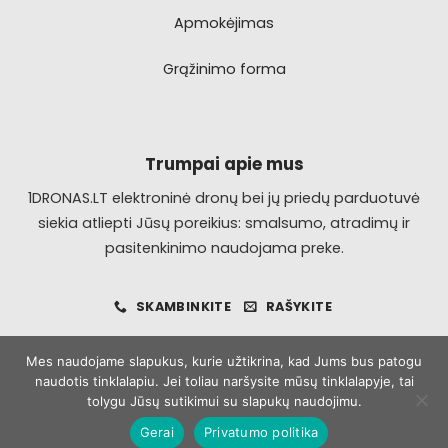
Apmokėjimas
Grąžinimo forma
Trumpai apie mus
1DRONAS.LT elektroninė dronų bei jų priedų parduotuvė
siekia atliepti Jūsų poreikius: smalsumo, atradimų ir
pasitenkinimo naudojama preke.
SKAMBINKITE
RAŠYKITE
Mes naudojame slapukus, kurie užtikrina, kad Jums bus patogu
naudotis tinklalapiu. Jei toliau naršysite mūsų tinklalapyje, tai
Visa
MasterCard
Bank
tolygu Jūsų sutikimui su slapukų naudojimu.
Transfer
Gerai
Privatumo politika
Copyright 2026 ©
1dronas.lt