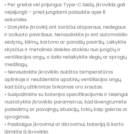
• Per greitai vėl prijungus Type-C laidą, įkroviklis gali
neįsijungti – prieš jungdami palaukite apie 8
sekundes.
• Statykite įkroviklį ant karščiui atsparaus, nedegaus
ir izoliuoto paviršiaus. Nenaudokite jo ant automobilio
sėdynių, kilimų, kartono ar panašių paviršių. Laikykite
skysčius ir metalines daleles atokiau nuo jungčių ir
ventiliacijos angų, o šalia nelaikykite degių ar sprogių
medžiagų.
• Nenaudokite įkroviklio aukštos temperatūros
aplinkoje ir neuždenkite apatinių ventiliacijos angų,
kad būtų užtikrintas tinkamas oro srautas.
• Susipažinkite su baterijos specifikacijomis ir teisingai
nustatykite įkroviklio parametrus, kad išvengtumėte
pažeidimų ar pavojingų situacijų, tokių kaip gaisras ar
sprogimas.
• Pasibaigus įkrovimui ar iškrovimui, bateriją iš karto
išimkite iš įkroviklio.