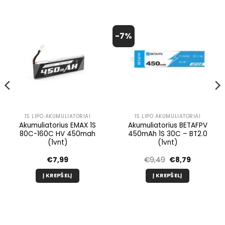
-7%
1S LIPO AKUMULIATORIAI
1S LIPO AKUMULIATORIAI
Akumuliatorius EMAX 1S
Akumuliatorius BETAFPV
80C-160C HV 450mah
450mAh 1S 30C – BT2.0
(1vnt)
(1vnt)
Pradinė
Dabartinė
€
7,99
€
9,49
€
8,79
kaina
kaina
buvo:
yra:
Į KREPŠELĮ
Į KREPŠELĮ
€9,49.
€8,79.