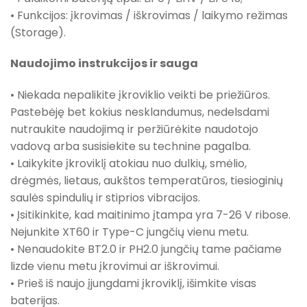
• Funkcijos: įkrovimas / iškrovimas / laikymo režimas
(Storage).
Naudojimo instrukcijos ir sauga
• Niekada nepalikite įkroviklio veikti be priežiūros.
Pastebėję bet kokius nesklandumus, nedelsdami
nutraukite naudojimą ir peržiūrėkite naudotojo
vadovą arba susisiekite su technine pagalba.
• Laikykite įkroviklį atokiau nuo dulkių, smėlio,
drėgmės, lietaus, aukštos temperatūros, tiesioginių
saulės spindulių ir stiprios vibracijos.
• Įsitikinkite, kad maitinimo įtampa yra 7-26 V ribose.
Nejunkite XT60 ir Type-C jungčių vienu metu.
• Nenaudokite BT2.0 ir PH2.0 jungčių tame pačiame
lizde vienu metu įkrovimui ar iškrovimui.
• Prieš iš naujo įjungdami įkroviklį, išimkite visas
baterijas.