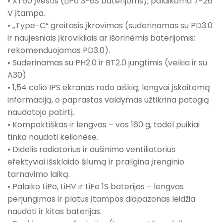
• XT60 įvestis (LiPo 3-6S baterijoms), palaikoma 7-26
V įtampa.
• „Type-C“ greitasis įkrovimas (suderinamas su PD3.0
ir naujesniais įkrovikliais ar išorinėmis baterijomis;
rekomenduojamas PD3.0).
• Suderinamas su PH2.0 ir BT2.0 jungtimis (veikia ir su
A30).
• 1,54 colio IPS ekranas rodo aiškią, lengvai įskaitomą
informaciją, o paprastas valdymas užtikrina patogią
naudotojo patirtį.
• Kompaktiškas ir lengvas – vos 160 g, todėl puikiai
tinka naudoti kelionėse.
• Didelis radiatorius ir aušinimo ventiliatorius
efektyviai išsklaido šilumą ir prailgina įrenginio
tarnavimo laiką.
• Palaiko LiPo, LiHV ir LiFe 1S baterijas – lengvas
perjungimas ir platus įtampos diapazonas leidžia
naudoti ir kitas baterijas.