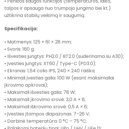
• Penkios saugos funkcijos (temperatūros, laiko,
talpos ir apsauga nuo trumpojo jungimo bei kt.)
užtikrina stabilų veikimą ir saugumą.
Specifikacija:
• Matmenys: 125 × 61 × 28 mm;
• Svoris: 160 g;
• Išvesties jungtys: PH2.0 / BT2.0 (suderinama su A30);
• Įvesties jungtys: XT60 / Type-C (PD3.0);
• Ekranas: 1,54 colio IPS, 240 × 240 raiška;
• Minimali įvesties galia: 100 W (esant maksimaliai
įkrovimo apkrovai);
• Maksimali išvesties galia: 78 W;
• Maksimali įkrovimo srovė: 3,0 A × 6;
• Maksimali iškrovimo srovė: 0,5 A × 6;
• Įvesties įtampos diapazonas: 7–26 V;
• Darbinė temperatūra: 0 °C – 75 °C;
• Palaikomi baterijų tipai: LiPo / LiHV / LiFe 1S;