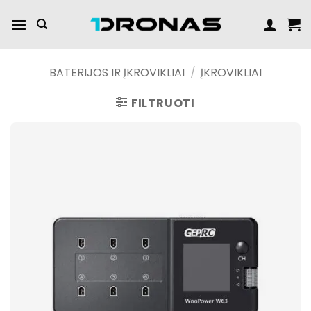
Praleisti
turinį
BATERIJOS IR ĮKROVIKLIAI
/
ĮKROVIKLIAI
FILTRUOTI