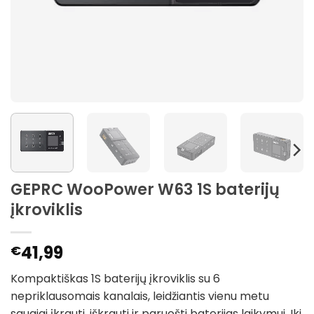
GEPRC WooPower W63 1S baterijų
įkroviklis
41,99
€
Kompaktiškas 1S baterijų įkroviklis su 6
nepriklausomais kanalais, leidžiantis vienu metu
saugiai įkrauti, iškrauti ir paruošti baterijas laikymui. Iki