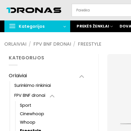
Praleisti
turinį
Kategorijos
PREKĖS ŽENKLAI
DOVA
ORLAIVIAI
/
FPV BNF DRONAI
/
FREESTYLE
KATEGORIJOS
Orlaiviai
Surinkimo rinkiniai
FPV BNF dronai
Sport
Cinewhoop
Whoop
Freestyle