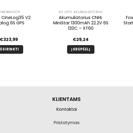
INEWHOOP
6S LIPO AKUMULIATORIAI
 CineLog35 V2
Akumuliatorius CNHL
Fox
alog 6S GPS
MiniStar 1300mAh 22.2V 6S
Star
120C – XT60
€
323,99
€
29,24
IŠSIRINKTI
Į KREPŠELĮ
Šis
produktas
turi
kelis
variantus.
Galimybe
galite
KLIENTAMS
pasirinkti
Kontaktai
produkto
puslapyje.
Pristatymas