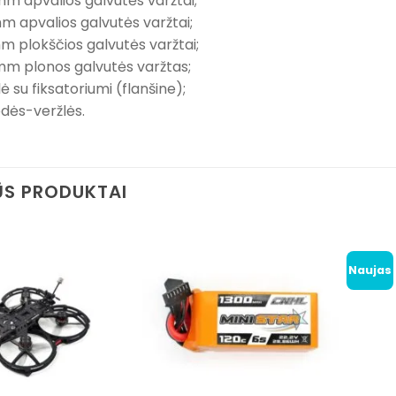
m apvalios galvutės varžtai;
 apvalios galvutės varžtai;
 plokščios galvutės varžtai;
mm plonos galvutės varžtas;
ė su fiksatoriumi (flanšine);
dės-veržlės.
S PRODUKTAI
Naujas