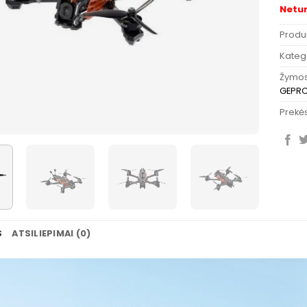
Netu
Produ
Katego
Žymo
GEPR
Prekės
S
ATSILIEPIMAI (0)