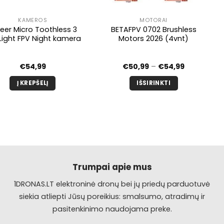
KAMEROS
MOTORAI
eer Micro Toothless 3
BETAFPV 0702 Brushless
Light FPV Night kamera
Motors 2026 (4vnt)
Kainų
€
54,99
€
50,99
–
€
54,99
diapazona
nuo
Į KREPŠELĮ
IŠSIRINKTI
€50,99
iki
Šis
€54,99
produktas
turi
kelis
variantus.
Galimybe
galite
Trumpai apie mus
pasirinkti
1DRONAS.LT elektroninė dronų bei jų priedų parduotuvė
produkto
siekia atliepti Jūsų poreikius: smalsumo, atradimų ir
puslapyje.
pasitenkinimo naudojama preke.