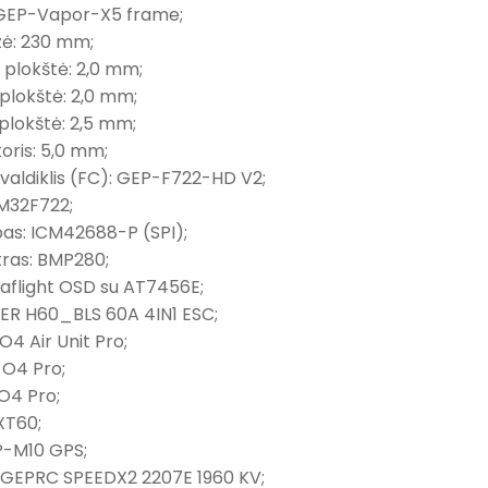
GEP-Vapor-X5 frame;
ė: 230 mm;
 plokštė: 2,0 mm;
plokštė: 2,0 mm;
plokštė: 2,5 mm;
toris: 5,0 mm;
valdiklis (FC): GEP-F722-HD V2;
M32F722;
as: ICM42688-P (SPI);
ras: BMP280;
aflight OSD su AT7456E;
ER H60_BLS 60A 4IN1 ESC;
O4 Air Unit Pro;
O4 Pro;
O4 Pro;
XT60;
-M10 GPS;
 GEPRC SPEEDX2 2207E 1960 KV;