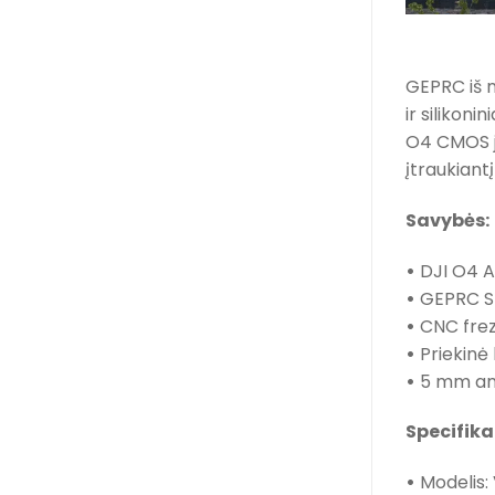
GEPRC iš n
ir silikoni
O4 CMOS ju
įtraukiantį
Savybės:
•
DJI O4 Ai
•
GEPRC SPE
•
CNC frezu
•
Priekinė
•
5 mm angl
Specifika
•
Modelis: