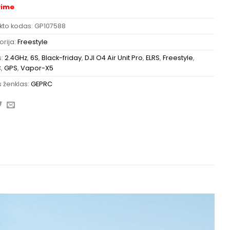
rime
kto kodas:
GP107588
rija:
Freestyle
s:
2.4GHz
,
6S
,
Black-friday
,
DJI O4 Air Unit Pro
,
ELRS
,
Freestyle
,
C
,
GPS
,
Vapor-X5
 ženklas:
GEPRC