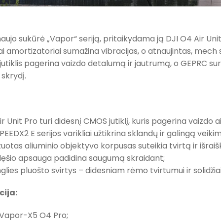
aujo sukūrė „Vapor“ seriją, pritaikydama ją DJI O4 Air Uni
niai amortizatoriai sumažina vibracijas, o atnaujintas, mech s
tiklis pagerina vaizdo detalumą ir jautrumą, o GEPRC sure
 skrydį.
r Unit Pro turi didesnį CMOS jutiklį, kuris pagerina vaizdo 
EDX2 E serijos varikliai užtikrina sklandų ir galingą veiki
otas aliuminio objektyvo korpusas suteikia tvirtą ir išraiš
 lęšio apsauga padidina saugumą skraidant;
ies pluošto svirtys – didesniam rėmo tvirtumui ir solidžiai 
cija:
 Vapor-X5 O4 Pro;