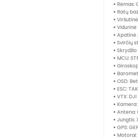
•
Rėmas: 
•
Ratų baz
•
Viršutinė
•
Vidurinė 
•
Apatinė 
•
Svirčių s
•
Skrydžio 
•
MCU: ST
•
Giroskop
•
Baromet
•
OSD: Bet
•
ESC: TAK
•
VTX: DJI 
•
Kamera: 
•
Antena: 
•
Jungtis: 
•
GPS: GEP
•
Motorai: