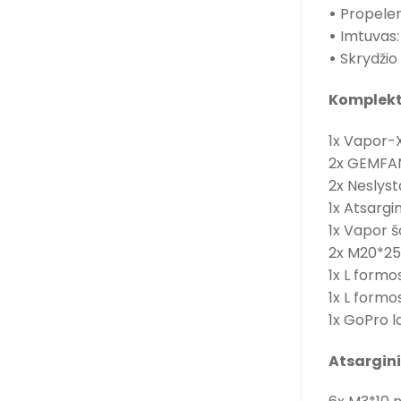
•
Propeler
•
Imtuvas:
•
Skrydžio 
Komplekt
1x Vapor-
2x GEMFAN
2x Neslyst
1x Atsargin
1x Vapor š
2x M20*250
1x L formo
1x L formo
1x GoPro lai
Atsargini