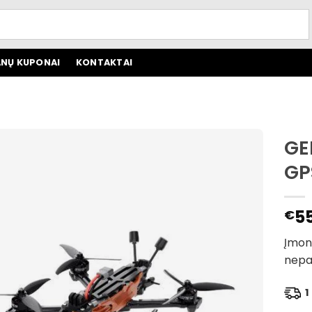
NŲ KUPONAI
KONTAKTAI
GE
GP
5
€
Įmont
nepa
1 