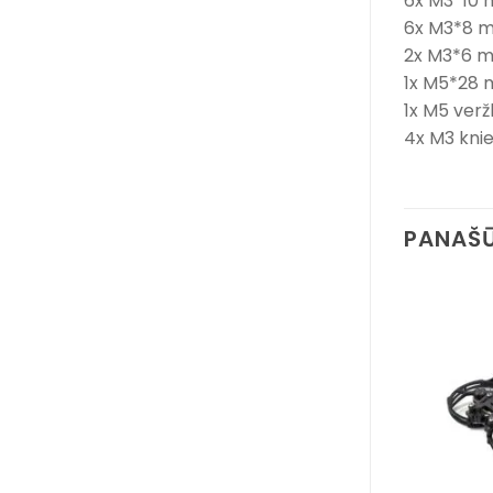
6x M3*10 m
6x M3*8 mm
2x M3*6 mm
1x M5*28 
1x M5 veržl
4x M3 knie
PANAŠŪ