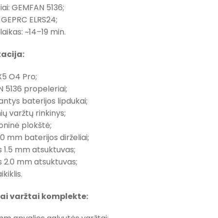
iai: GEMFAN 5136;
 GEPRC ELRS24;
laikas: ~14–19 min.
acija:
X5 O4 Pro;
 5136 propeleriai;
antys baterijos lipdukai;
ių varžtų rinkinys;
oninė plokštė;
 mm baterijos dirželiai;
s 1.5 mm atsuktuvas;
s 2.0 mm atsuktuvas;
kiklis.
ai varžtai komplekte: