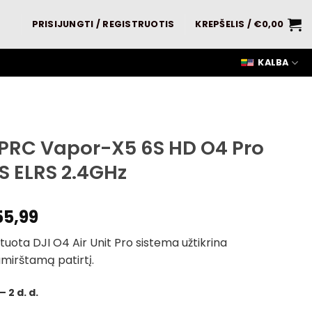
PRISIJUNGTI / REGISTRUOTIS
KREPŠELIS /
€
0,00
KALBA
PRC Vapor-X5 6S HD O4 Pro
S ELRS 2.4GHz
55,99
uota DJI O4 Air Unit Pro sistema užtikrina
mirštamą patirtį.
– 2 d. d.