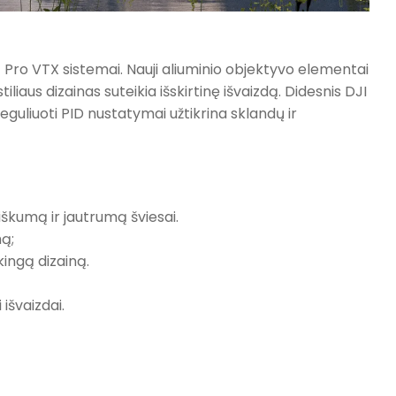
t Pro VTX sistemai. Nauji aliuminio objektyvo elementai
tiliaus dizainas suteikia išskirtinę išvaizdą. Didesnis DJI
guliuoti PID nustatymai užtikrina sklandų ir
aiškumą ir jautrumą šviesai.
mą;
kingą dizainą.
išvaizdai.