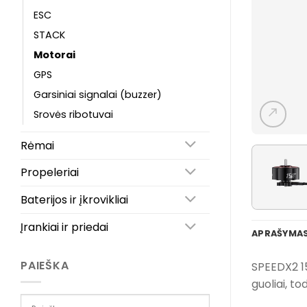
ESC
STACK
Motorai
GPS
Garsiniai signalai (buzzer)
Srovės ribotuvai
Rėmai
Propeleriai
Baterijos ir įkrovikliai
Įrankiai ir priedai
APRAŠYMA
PAIEŠKA
SPEEDX2 15
guoliai, to