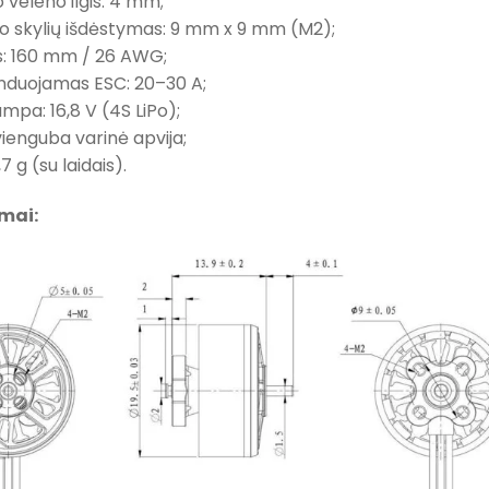
io veleno ilgis: 4 mm;
mo skylių išdėstymas: 9 mm x 9 mm (M2);
is: 160 mm / 26 AWG;
duojamas ESC: 20–30 A;
ampa: 16,8 V (4S LiPo);
vienguba varinė apvija;
,7 g (su laidais).
mai: