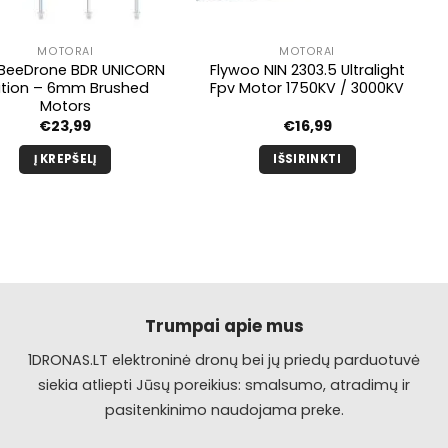
MOTORAI
MOTORAI
BeeDrone BDR UNICORN
Flywoo NIN 2303.5 Ultralight
ition – 6mm Brushed
Fpv Motor 1750KV / 3000KV
Motors
€
23,99
€
16,99
Į KREPŠELĮ
IŠSIRINKTI
Šis
produktas
turi
kelis
variantus.
Galimybe
galite
Trumpai apie mus
pasirinkti
1DRONAS.LT elektroninė dronų bei jų priedų parduotuvė
produkto
siekia atliepti Jūsų poreikius: smalsumo, atradimų ir
puslapyje.
pasitenkinimo naudojama preke.