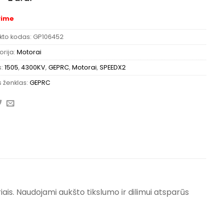
rime
kto kodas:
GP106452
rija:
Motorai
s:
1505
,
4300KV
,
GEPRC
,
Motorai
,
SPEEDX2
 ženklas:
GEPRC
ais. Naudojami aukšto tikslumo ir dilimui atsparūs