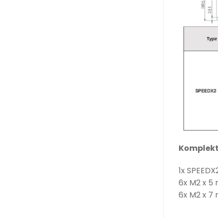
Komplekt
1x SPEEDX2
6x M2 x 5 
6x M2 x 7 