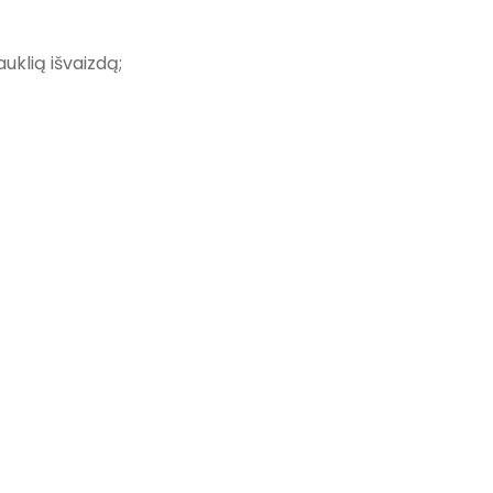
auklią išvaizdą;