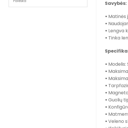
Savybės:
•
Matinės j
•
Naudojami
•
Lengva ko
•
Tinka le
Specifika
•
Modelis:
•
Maksimali
•
Maksimali
•
Tarpfazi
•
Magnetai
•
Guolių ti
•
Konfigūra
•
Matmenys
•
Veleno s