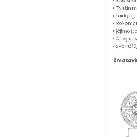
•
Išsikišus
•
Tvirtini
•
Laidų ilg
•
Rekomen
•
Įėjimo įt
•
Apvijos: 
•
Svoris: 12
Išmatavi