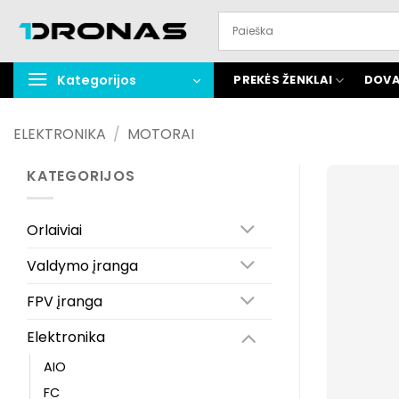
Praleisti
turinį
Kategorijos
PREKĖS ŽENKLAI
DOVA
ELEKTRONIKA
/
MOTORAI
KATEGORIJOS
Orlaiviai
Valdymo įranga
FPV įranga
Elektronika
AIO
FC