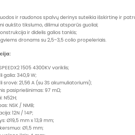
uodos ir raudonos spalvų derinys suteikia išskirtinę ir patr
 aukšto tikslumo, dilimui atsparūs guoliai;
nstrukcija ir didelis galios tankis;
ngviems dronams su 2,5–3,5 colio propeleriais.
cija:
 SPEEDX2 1505 4300KV variklis;
 galia: 340,9 W;
 srovė: 21,56 A (su 3S akumuliatoriumi);
nis pasipriešinimas: 97 mΩ;
: N52H;
pas: NSK / NMB;
cija: 12N / 14P;
: Ø19,5 mm x 13,9 mm;
kersmuo: Ø1,5 mm;