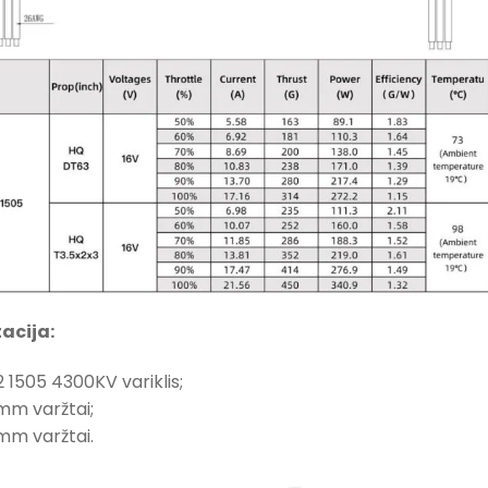
acija:
 1505 4300KV variklis;
mm varžtai;
mm varžtai.