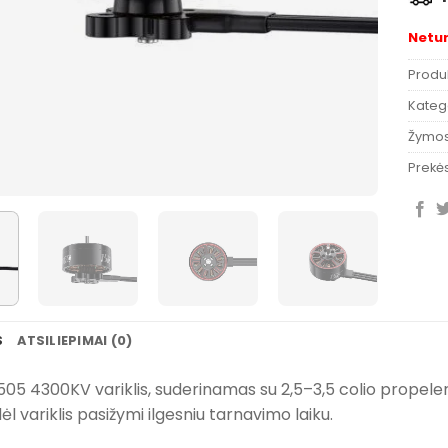
Netu
Produ
Katego
Žymo
Prekės
S
ATSILIEPIMAI (0)
05 4300KV variklis, suderinamas su 2,5–3,5 colio propeleri
dėl variklis pasižymi ilgesniu tarnavimo laiku.