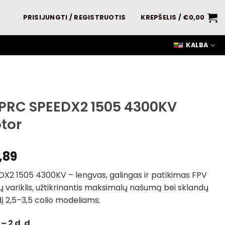
PRISIJUNGTI / REGISTRUOTIS
KREPŠELIS /
€
0,00
KALBA
PRC SPEEDX2 1505 4300KV
tor
,89
X2 1505 4300KV – lengvas, galingas ir patikimas FPV
 variklis, užtikrinantis maksimalų našumą bei sklandų
į 2,5–3,5 colio modeliams.
– 2 d. d.