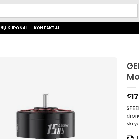
NŲ KUPONAI
KONTAKTAI
GE
Mo
17
€
SPEED
dronų
skryd
1 