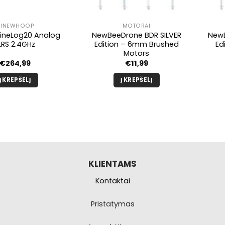
INEWHOOP
MOTORAI
ineLog20 Analog
NewBeeDrone BDR SILVER
New
LRS 2.4GHz
Edition – 6mm Brushed
Ed
Motors
€
264,99
€
11,99
Į KREPŠELĮ
Į KREPŠELĮ
KLIENTAMS
Kontaktai
Pristatymas