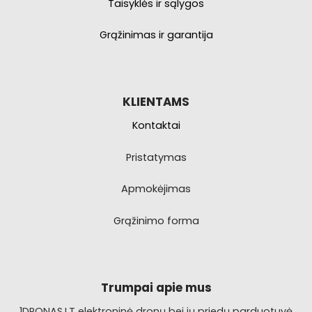
Taisyklės ir sąlygos
Grąžinimas ir garantija
KLIENTAMS
Kontaktai
Pristatymas
Apmokėjimas
Grąžinimo forma
Trumpai apie mus
1DRONAS.LT elektroninė dronų bei jų priedų parduotuvė