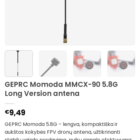
GEPRC Momoda MMCX-90 5.8G
Long Version antena
9,49
€
GEPRC Momoda 5.8G – lengva, kompaktiška ir
aukštos kokybės FPV dronų antena, užtikrinanti
stabilų vaizdo perdavimą, puikų signalo efektyvumą