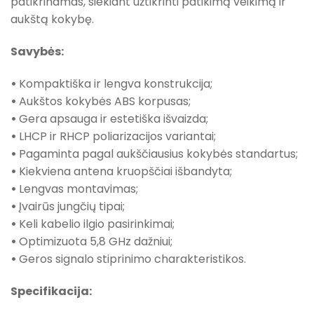
patikrinamas, siekiant užtikrinti patikimą veikimą ir
aukštą kokybę.
Savybės:
•
Kompaktiška ir lengva konstrukcija;
•
Aukštos kokybės ABS korpusas;
•
Gera apsauga ir estetiška išvaizda;
•
LHCP ir RHCP poliarizacijos variantai;
•
Pagaminta pagal aukščiausius kokybės standartus;
•
Kiekviena antena kruopščiai išbandyta;
•
Lengvas montavimas;
•
Įvairūs jungčių tipai;
•
Keli kabelio ilgio pasirinkimai;
•
Optimizuota 5,8 GHz dažniui;
•
Geros signalo stiprinimo charakteristikos.
Specifikacija: