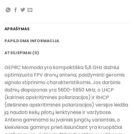
APRAŠYMAS
PAPILDOMA INFORMACIJA
ATSILIEPIMAI (0)
GEPRC Momoda yra kompaktiška 5,8 GHz dažniui
optimizuota FPV dronų antena, pasižyminti geromis
signalo stiprinimo charakteristikomis. Jos darbinis
dažnių diapazonas yra 5600–5950 MHz, o LHCP
(kairinės apskritiminės poliarizacijos) ir RHCP
(dešininės apskritiminės poliarizacijos) versijos leidžia
ją naudoti kelių pilotų lenktynėse ir varžybose.
Antena gaminama su įvairiais jungčių variantais, o
kiekvienas gaminys prieš išsiunčiant yra kruopščiai