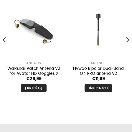
ANTENOS
ANTENOS
Walksnail Patch Antena V2
Flywoo Bipolar Dual-Band
for Avatar HD Goggles X
O4 PRO antena V2
€
26,99
€
11,99
Į KREPŠELĮ
IŠSIRINKTI
Šis
produktas
turi
kelis
variantus.
Galimybe