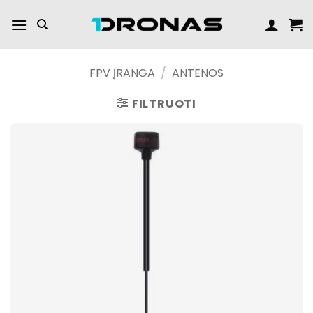
Praleisti
turinį
FPV ĮRANGA
/
ANTENOS
FILTRUOTI