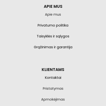
galite
pasirinkti
APIE MUS
produkto
Apie mus
puslapyje.
Privatumo politika
Taisyklės ir sąlygos
Grąžinimas ir garantija
KLIENTAMS
Kontaktai
Pristatymas
Apmokėjimas