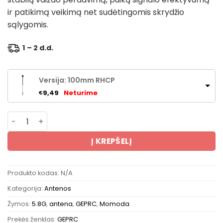
ir patikimą veikimą net sudėtingomis skrydžio
sąlygomis.
1 – 2 d.d.
Versija: 100mm RHCP
Neturime
9,49
€
produkto kiekis: GEPRC Momoda MMCX-90 5.8G Long Ver
Į KREPŠELĮ
Produkto kodas:
N/A
Kategorija:
Antenos
Žymos:
5.8G
,
antena
,
GEPRC
,
Momoda
Prekės ženklas:
GEPRC