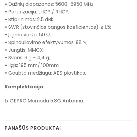
•
Dažnių diapazonas: 5600–5950 MHz;
•
Poliarizacija: LHCP / RHCP;
•
Stiprinimas: 2,5 dBi;
•
SWR (stovinčios bangos koeficientas): ≤ 1,5;
•
Įėjimo varža: 50 Ω;
•
Spinduliavimo efektyvumas: 98 %;
•
Jungtis: MMCX;
•
Svoris: 3 g – 4,4 g;
•
Ilgis: 195 mm/ 100mm;
•
Gaubto medžiaga: ABS plastikas.
Komplektacija:
1x GEPRC Momoda 5.8G Antenna.
PANAŠŪS PRODUKTAI