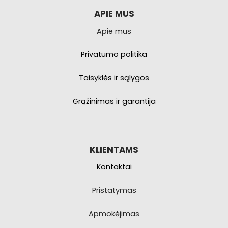
galite
pasirinkti
APIE MUS
produkto
Apie mus
puslapyje.
Privatumo politika
Taisyklės ir sąlygos
Grąžinimas ir garantija
KLIENTAMS
Kontaktai
Pristatymas
Apmokėjimas