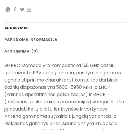
APRAŠYMAS
PAPILDOMA INFORMACIJA
ATSILIEPIMAI (0)
GEPRC Momoda yra kompaktiška 5,8 GHz dažniui
optimizuota FPV dronų antena, pasižyminti geromis
signalo stiprinimo charakteristikomis. Jos darbinis
dažnių diapazonas yra 5600–5950 MHz, o LHCP
(kairinės apskritiminės poliarizacijos) ir RHCP
(dešininės apskritiminės poliarizacijos) versijos leidžia
ją naudoti kelių pilotų lenktynėse ir varžybose.
Antena gaminama su įvairiais jungčių variantais, o
kiekvienas gaminys prieš išsiunčiant yra kruopščiai