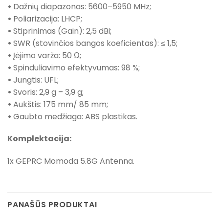
•
Dažnių diapazonas: 5600–5950 MHz;
•
Poliarizacija: LHCP;
•
Stiprinimas (Gain): 2,5 dBi;
•
SWR (stovinčios bangos koeficientas): ≤ 1,5;
•
Įėjimo varža: 50 Ω;
•
Spinduliavimo efektyvumas: 98 %;
•
Jungtis: UFL;
•
Svoris: 2,9 g – 3,9 g;
•
Aukštis: 175 mm/ 85 mm;
•
Gaubto medžiaga: ABS plastikas.
Komplektacija:
1x GEPRC Momoda 5.8G Antenna.
PANAŠŪS PRODUKTAI