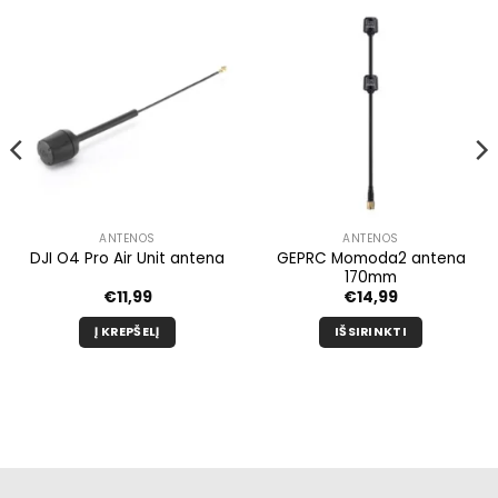
ANTENOS
ANTENOS
GEPRC Momoda2 antena
DJI O4 Pro Air Unit antena
170mm
€
11,99
€
14,99
Į KREPŠELĮ
IŠSIRINKTI
Šis
produktas
turi
kelis
variantus.
Galimybe