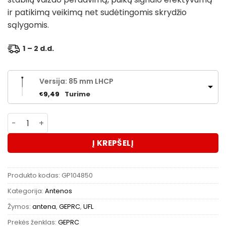
ir patikimą veikimą net sudėtingomis skrydžio
sąlygomis.
1 – 2 d.d.
Versija: 85 mm LHCP
Turime
9,49
€
produkto kiekis: GEPRC Momoda UFL 5.8G Long Version 
Į KREPŠELĮ
Produkto kodas:
GP104850
Kategorija:
Antenos
Žymos:
antena
,
GEPRC
,
UFL
Prekės ženklas:
GEPRC