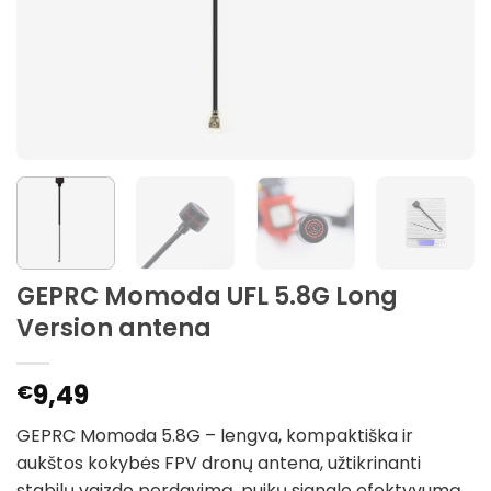
GEPRC Momoda UFL 5.8G Long
Version antena
9,49
€
GEPRC Momoda 5.8G – lengva, kompaktiška ir
aukštos kokybės FPV dronų antena, užtikrinanti
stabilų vaizdo perdavimą, puikų signalo efektyvumą