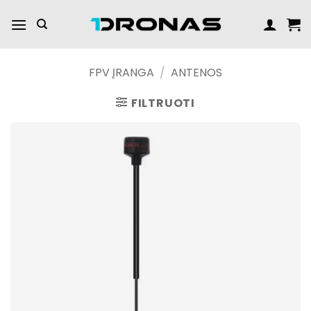
Praleisti
turinį
FPV ĮRANGA
/
ANTENOS
FILTRUOTI