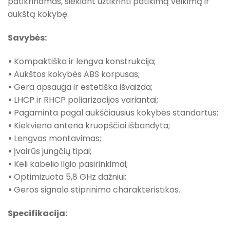
patikrinamas, siekiant užtikrinti patikimą veikimą ir
aukštą kokybę.
Savybės:
•
Kompaktiška ir lengva konstrukcija;
•
Aukštos kokybės ABS korpusas;
•
Gera apsauga ir estetiška išvaizda;
•
LHCP ir RHCP poliarizacijos variantai;
•
Pagaminta pagal aukščiausius kokybės standartus;
•
Kiekviena antena kruopščiai išbandyta;
•
Lengvas montavimas;
•
Įvairūs jungčių tipai;
•
Keli kabelio ilgio pasirinkimai;
•
Optimizuota 5,8 GHz dažniui;
•
Geros signalo stiprinimo charakteristikos.
Specifikacija: