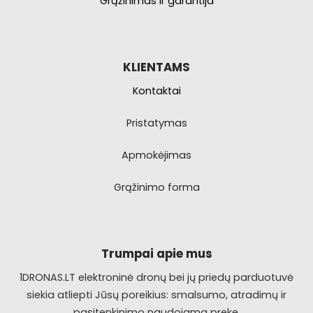
Grąžinimas ir garantija
KLIENTAMS
Kontaktai
Pristatymas
Apmokėjimas
Grąžinimo forma
Trumpai apie mus
1DRONAS.LT elektroninė dronų bei jų priedų parduotuvė
siekia atliepti Jūsų poreikius: smalsumo, atradimų ir
pasitenkinimo naudojama preke.