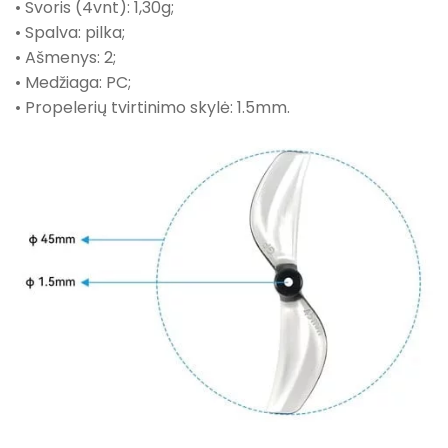
• Svoris (4vnt): 1,30g;
• Spalva: pilka;
• Ašmenys: 2;
• Medžiaga: PC;
• Propelerių tvirtinimo skylė: 1.5mm.