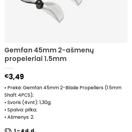
Gemfan 45mm 2-ašmenų
propeleriai 1.5mm
3,49
€
• Prekė: Gemfan 45mm 2-Blade Propellers (1.5mm
Shaft 4PCS);
• Svoris (4vnt): 1,30g;
• Spalva: pilka;
• Ašmenys: 2.
1 – 4 d. d.