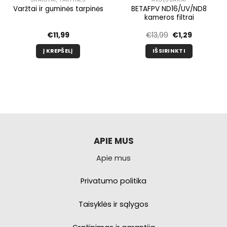
BETAFPV ND16/UV/ND8
Varžtai ir guminės tarpinės
kameros filtrai
nė
Pradinė
Dabartinė
€
11,99
€
13,99
€
1,29
kaina
kaina
buvo:
yra:
Į KREPŠELĮ
IŠSIRINKTI
€13,99.
€1,29.
Šis
produktas
turi
kelis
variantus.
Galimybe
galite
pasirinkti
APIE MUS
produkto
Apie mus
puslapyje.
Privatumo politika
Taisyklės ir sąlygos