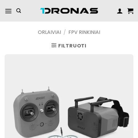
Praleisti
turinį
ORLAIVIAI
/
FPV RINKINIAI
FILTRUOTI