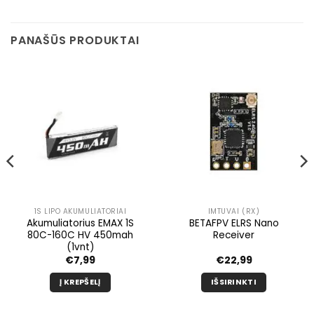
PANAŠŪS PRODUKTAI
1S LIPO AKUMULIATORIAI
IMTUVAI (RX)
Akumuliatorius EMAX 1S
BETAFPV ELRS Nano
80C-160C HV 450mah
Receiver
(1vnt)
inė
€
7,99
€
22,99
Į KREPŠELĮ
IŠSIRINKTI
9.
Šis
produktas