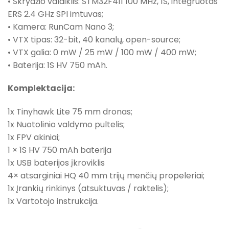
• Skrydžio valdiklis: STM32F411 100 MHz, 1S, integruotas
ERS 2.4 GHz SPI imtuvas;
• Kamera: RunCam Nano 3;
• VTX tipas: 32-bit, 40 kanalų, open-source;
• VTX galia: 0 mW / 25 mW / 100 mW / 400 mW;
• Baterija: 1S HV 750 mAh.
Komplektacija:
1x Tinyhawk Lite 75 mm dronas;
1x Nuotolinio valdymo pultelis;
1x FPV akiniai;
1 × 1S HV 750 mAh baterija
1x USB baterijos įkroviklis
4× atsarginiai HQ 40 mm trijų menčių propeleriai;
1x Įrankių rinkinys (atsuktuvas / raktelis);
1x Vartotojo instrukcija.