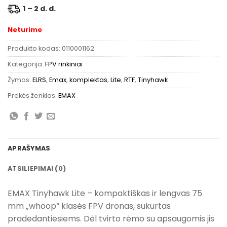
1 – 2 d. d.
Neturime
Produkto kodas:
0110001162
Kategorija:
FPV rinkiniai
Žymos:
ELRS
,
Emax
,
komplektas
,
Lite
,
RTF
,
Tinyhawk
Prekės ženklas:
EMAX
APRAŠYMAS
ATSILIEPIMAI (0)
EMAX Tinyhawk Lite – kompaktiškas ir lengvas 75
mm „whoop“ klasės FPV dronas, sukurtas
pradedantiesiems. Dėl tvirto rėmo su apsaugomis jis