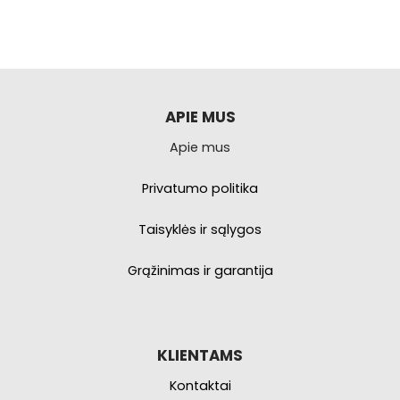
turi
kelis
variantus.
Galimybe
galite
pasirinkti
APIE MUS
produkto
Apie mus
puslapyje.
Privatumo politika
Taisyklės ir sąlygos
Grąžinimas ir garantija
KLIENTAMS
Kontaktai