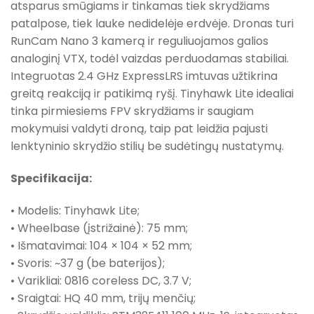
atsparus smūgiams ir tinkamas tiek skrydžiams
patalpose, tiek lauke nedidelėje erdvėje. Dronas turi
RunCam Nano 3 kamerą ir reguliuojamos galios
analoginį VTX, todėl vaizdas perduodamas stabiliai.
Integruotas 2.4 GHz ExpressLRS imtuvas užtikrina
greitą reakciją ir patikimą ryšį. Tinyhawk Lite idealiai
tinka pirmiesiems FPV skrydžiams ir saugiam
mokymuisi valdyti droną, taip pat leidžia pajusti
lenktyninio skrydžio stilių be sudėtingų nustatymų.
Specifikacija:
• Modelis: Tinyhawk Lite;
• Wheelbase (įstrižainė): 75 mm;
• Išmatavimai: 104 × 104 × 52 mm;
• Svoris: ~37 g (be baterijos);
• Varikliai: 0816 coreless DC, 3.7 V;
• Sraigtai: HQ 40 mm, trijų menčių;