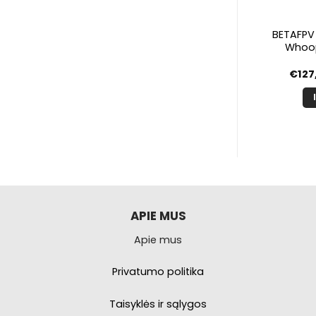
INIAI
MOTORAI
sporter II HD
EMAX ECOIII series 2808
BETAFPV 
iai
1300KV
Whoo
4,99
€
28,99
€
127
PŠELĮ
Į KREPŠELĮ
APIE MUS
Apie mus
Privatumo politika
Taisyklės ir sąlygos