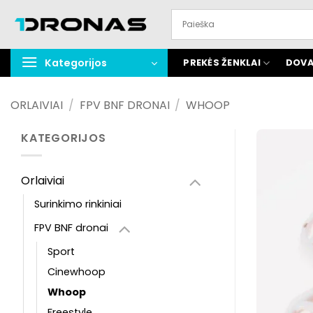
Praleisti
turinį
Kategorijos
PREKĖS ŽENKLAI
DOVA
ORLAIVIAI
/
FPV BNF DRONAI
/
WHOOP
KATEGORIJOS
Orlaiviai
Surinkimo rinkiniai
FPV BNF dronai
Sport
Cinewhoop
Whoop
Freestyle