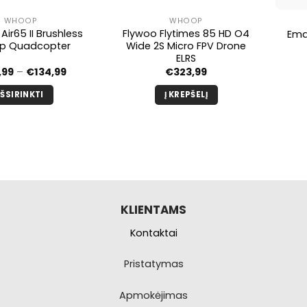
WHOOP
WHOOP
Air65 II Brushless
Flywoo Flytimes 85 HD O4
Emax
p Quadcopter
Wide 2S Micro FPV Drone
ELRS
Kainų
,99
–
€
134,99
€
323,99
diapazonas:
nuo
IŠSIRINKTI
Į KREPŠELĮ
€127,99
iki
Šis
€134,99
produktas
turi
kelis
variantus.
Galimybe
galite
KLIENTAMS
pasirinkti
Kontaktai
produkto
puslapyje.
Pristatymas
Apmokėjimas