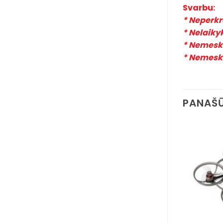
Svarbu:
* Neperkra
* Nelaiky
* Nemeskit
* Nemeski
PANAŠŪ