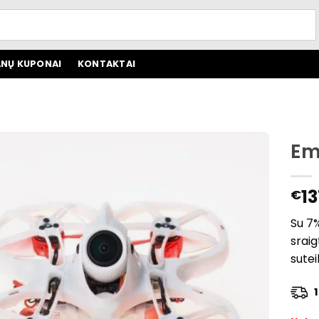
NŲ KUPONAI
KONTAKTAI
Em
13
€
Su 7%
sraig
sute
1 