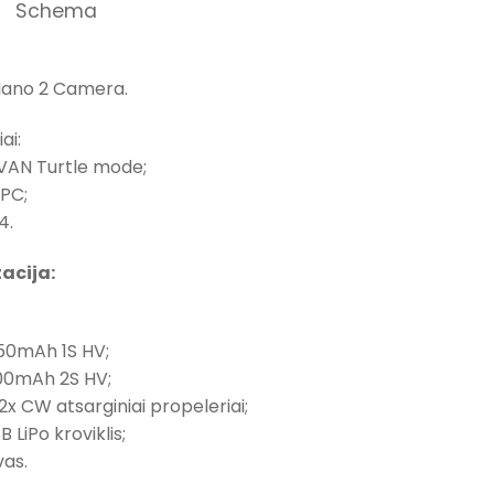
Schema
ano 2 Camera.
ai:
AVAN Turtle mode;
 PC;
4.
acija:
50mAh 1S HV;
00mAh 2S HV;
x CW atsarginiai propeleriai;
B LiPo kroviklis;
vas.