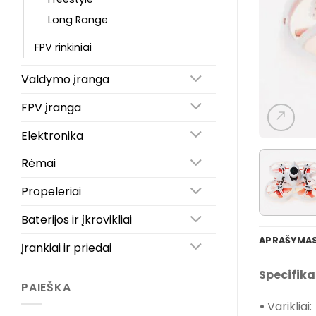
Long Range
FPV rinkiniai
Valdymo įranga
FPV įranga
Elektronika
Rėmai
Propeleriai
Baterijos ir įkrovikliai
APRAŠYMA
Įrankiai ir priedai
Specifika
PAIEŠKA
•
Varikliai: