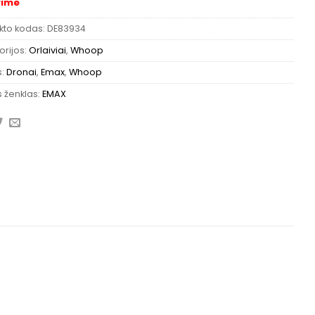
rime
kto kodas:
DE83934
rijos:
Orlaiviai
,
Whoop
s:
Dronai
,
Emax
,
Whoop
 ženklas:
EMAX