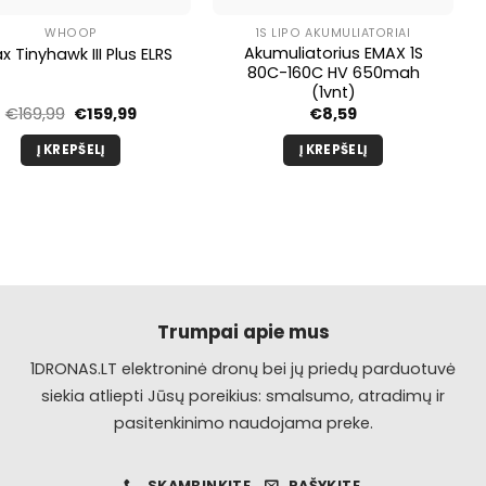
WHOOP
1S LIPO AKUMULIATORIAI
Akumuliatorius EMAX 1S
 Tinyhawk III Plus ELRS
80C-160C HV 650mah
(1vnt)
Pradinė
Dabartinė
€
169,99
€
159,99
€
8,59
kaina
kaina
buvo:
yra:
Į KREPŠELĮ
Į KREPŠELĮ
€169,99.
€159,99.
Trumpai apie mus
1DRONAS.LT elektroninė dronų bei jų priedų parduotuvė
siekia atliepti Jūsų poreikius: smalsumo, atradimų ir
pasitenkinimo naudojama preke.
SKAMBINKITE
RAŠYKITE