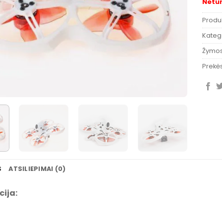
Netu
Produ
Katego
Žymo
Prekės
S
ATSILIEPIMAI (0)
cija: