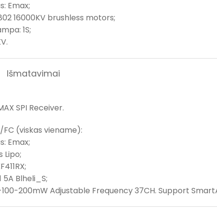
s: Emax;
0802 16000KV brushless motors;
ampa: 1S;
V.
Išmatavimai
MAX SPI Receiver.
FC (viskas viename):
s: Emax;
s Lipo;
F411RX;
1 5A Blheli_S;
-100-200mW Adjustable Frequency 37CH. Support SmartA