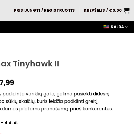
PRISIJUNGTI / REGISTRUOTIS
KREPŠELIS /
€
0,00
KALBA
ax Tinyhawk II
7,99
 padidinta variklių galia, galima pasiekti didesnį
to sūkių skaičių, kuris leidžia padidinti greitį,
ikdamas pilotams pranašumą prieš konkurentus.
– 4 d. d.