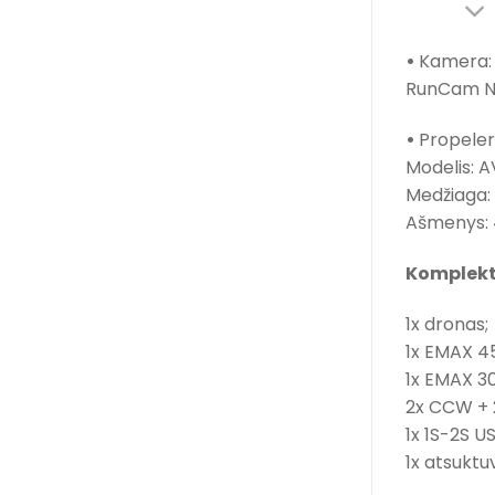
•
Kamera:
RunCam N
•
Propeleri
Modelis: 
Medžiaga:
Ašmenys: 
Komplekt
1x dronas;
1x EMAX 4
1x EMAX 3
2x CCW + 2
1x 1S-2S US
1x atsuktu