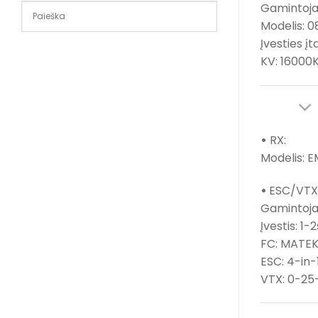
Gamintoja
Modelis: 
Įvesties įt
KV: 16000K
•
RX:
Modelis: E
•
ESC/VTX/
Gamintoja
Įvestis: 1-2
FC: MATEK
ESC: 4-in-
VTX: 0-25