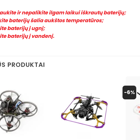
ukite ir nepalikite ilgam laikui iškrautų baterijų;
kite baterijų šalia aukštos temperatūros;
e baterijų į ugnį;
te baterijų į vandenį.
S PRODUKTAI
-6%