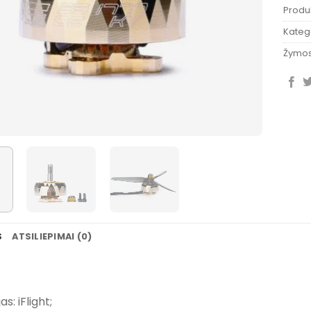
Produ
Katego
Žymo
S
ATSILIEPIMAI (0)
s: iFlight;