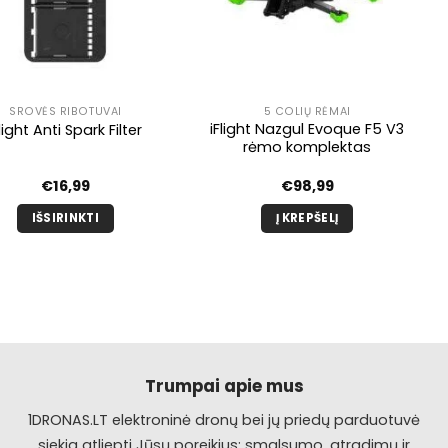
SROVĖS RIBOTUVAI
5 COLIŲ RĖMAI
iFlight Nazgul Evoque F5 V3
Flight Anti Spark Filter
rėmo komplektas
€
16,99
€
98,99
IŠSIRINKTI
Į KREPŠELĮ
Šis
produktas
turi
kelis
variantus.
Galimybe
galite
Trumpai apie mus
pasirinkti
1DRONAS.LT elektroninė dronų bei jų priedų parduotuvė
produkto
siekia atliepti Jūsų poreikius: smalsumo, atradimų ir