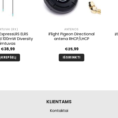
MTUVAI (RX)
ANTENOS
 ExpressLRS ELRS
iFlight Pigeon Directional
i
 100mW Diversity
antena RHCP/LHCP
imtuvas
€
38,99
€
25,99
Į KREPŠELĮ
IŠSIRINKTI
Šis
produktas
turi
kelis
variantus.
Galimybe
galite
KLIENTAMS
pasirinkti
Kontaktai
produkto