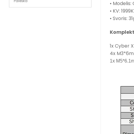
• Modelis:
• KV: 1999K
• Svoris: 31
Komplekt
1x Cyber X
4x M3*6mm
1x M5*6.1m