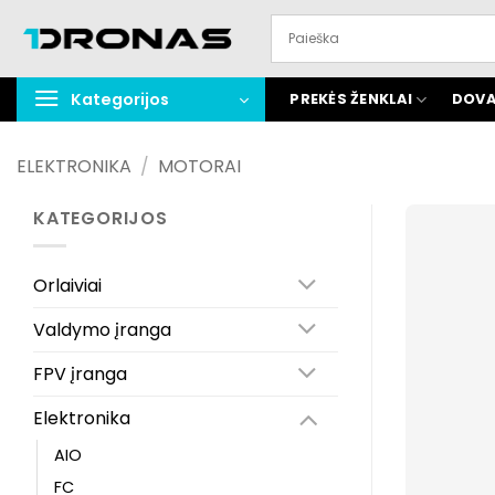
Praleisti
turinį
Kategorijos
PREKĖS ŽENKLAI
DOVA
ELEKTRONIKA
/
MOTORAI
KATEGORIJOS
Orlaiviai
Valdymo įranga
FPV įranga
Elektronika
AIO
FC