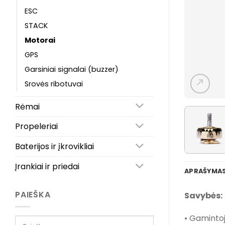
ESC
STACK
Motorai
GPS
Garsiniai signalai (buzzer)
Srovės ribotuvai
Rėmai
Propeleriai
Baterijos ir įkrovikliai
Įrankiai ir priedai
APRAŠYMA
PAIEŠKA
Savybės:
• Gamintoja