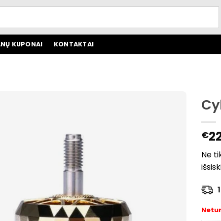
NŲ KUPONAI
KONTAKTAI
Cy
22
€
Ne ti
išsis
1 
Netu