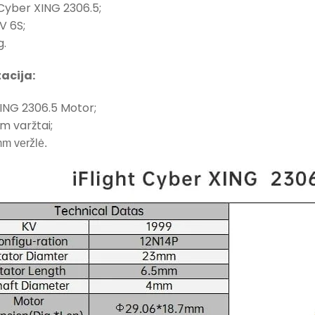
 Cyber XING 2306.5;
V 6S;
g.
acija:
ING 2306.5 Motor;
 varžtai;
m veržlė.