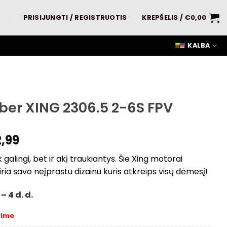
PRISIJUNGTI / REGISTRUOTIS
KREPŠELIS /
€
0,00
KALBA
ber XING 2306.5 2-6S FPV
,99
k galingi, bet ir akį traukiantys. Šie Xing motorai
kiria savo neįprastu dizainu kuris atkreips visų dėmesį!
– 4 d. d.
rime