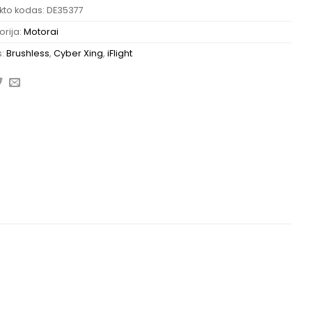
kto kodas:
DE35377
rija:
Motorai
s:
Brushless
,
Cyber Xing
,
iFlight