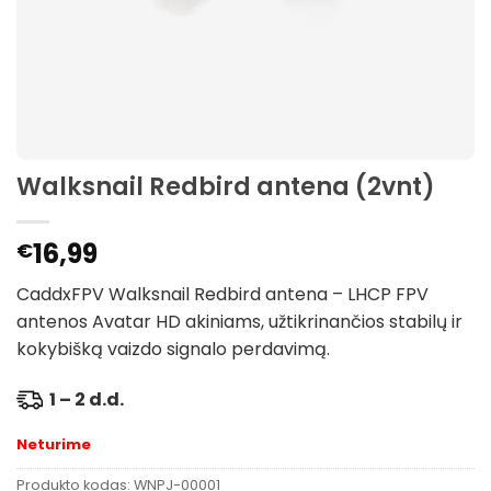
Walksnail Redbird antena (2vnt)
16,99
€
CaddxFPV Walksnail Redbird antena – LHCP FPV
antenos Avatar HD akiniams, užtikrinančios stabilų ir
kokybišką vaizdo signalo perdavimą.
1 – 2 d.d.
Neturime
Produkto kodas:
WNPJ-00001