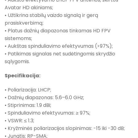
Avatar HD akiniams;
• Užtikrina stabilų vaizdo signalą ir gerą
prasiskverbimą;
• Platus dažnių diapazonas tinkamas HD FPV
sistemoms;
• Aukštas spinduliavimo efektyvumas (>97%);
• Patikimas signalas net sudėtingomis skrydžio
sąlygomis.
Specifikacija:
• Poliarizacija: LHCP;
• Dažnių diapazonas: 5.6–6.0 GHz;
• Stiprinimas: 1.9 dBi;
• Spinduliavimo efektyvumas: ≥ 97%;
• VSWR: ≤ 1.3;
• Kryžminės poliarizacijos slopinimas: -15 iki -30 dB;
• Jungtis: RP-SMA;