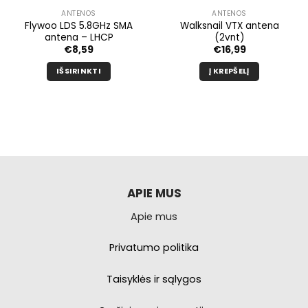
ANTENOS
ANTENOS
Flywoo LDS 5.8GHz SMA
Walksnail VTX antena
antena – LHCP
(2vnt)
€
8,59
€
16,99
IŠSIRINKTI
Į KREPŠELĮ
Šis
produktas
turi
kelis
variantus.
Galimybe
galite
pasirinkti
APIE MUS
produkto
Apie mus
puslapyje.
Privatumo politika
Taisyklės ir sąlygos