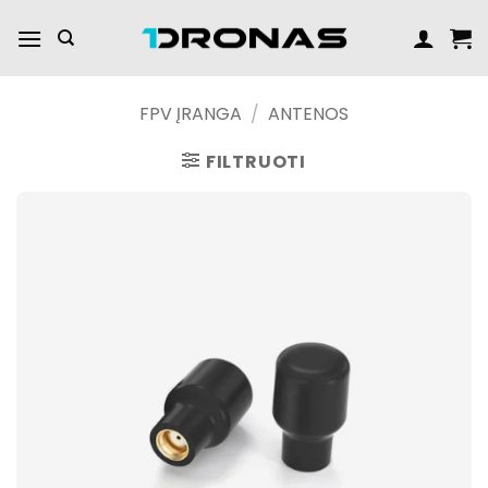
Praleisti
turinį
FPV ĮRANGA
/
ANTENOS
FILTRUOTI