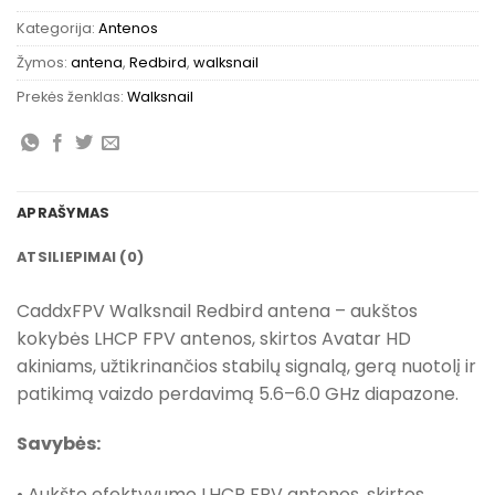
Kategorija:
Antenos
Žymos:
antena
,
Redbird
,
walksnail
Prekės ženklas:
Walksnail
APRAŠYMAS
ATSILIEPIMAI (0)
CaddxFPV Walksnail Redbird antena – aukštos
kokybės LHCP FPV antenos, skirtos Avatar HD
akiniams, užtikrinančios stabilų signalą, gerą nuotolį ir
patikimą vaizdo perdavimą 5.6–6.0 GHz diapazone.
Savybės:
• Aukšto efektyvumo LHCP FPV antenos, skirtos