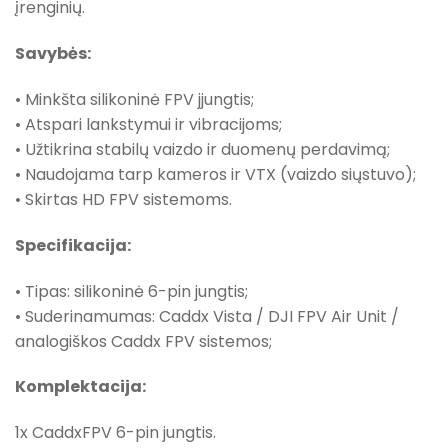
įrenginių.
Savybės:
• Minkšta silikoninė FPV jjungtis;
• Atspari lankstymui ir vibracijoms;
• Užtikrina stabilų vaizdo ir duomenų perdavimą;
• Naudojama tarp kameros ir VTX (vaizdo siųstuvo);
• Skirtas HD FPV sistemoms.
Specifikacija:
• Tipas: silikoninė 6-pin jungtis;
• Suderinamumas: Caddx Vista / DJI FPV Air Unit /
analogiškos Caddx FPV sistemos;
Komplektacija:
1x CaddxFPV 6-pin jungtis.