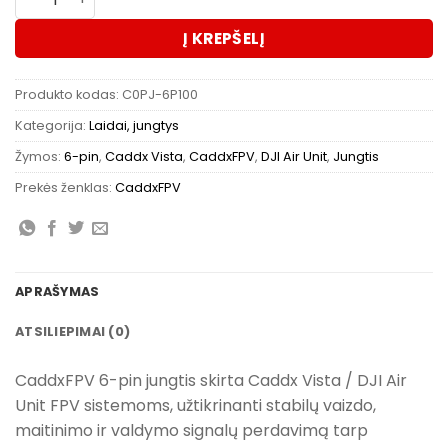
Į KREPŠELĮ
Produkto kodas:
C0PJ-6P100
Kategorija:
Laidai, jungtys
Žymos:
6-pin
,
Caddx Vista
,
CaddxFPV
,
DJI Air Unit
,
Jungtis
Prekės ženklas:
CaddxFPV
APRAŠYMAS
ATSILIEPIMAI (0)
CaddxFPV 6-pin jungtis skirta Caddx Vista / DJI Air
Unit FPV sistemoms, užtikrinanti stabilų vaizdo,
maitinimo ir valdymo signalų perdavimą tarp