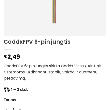
CaddxFPV 6-pin jungtis
2,49
€
CaddxFPV 6-pin jungtis skirta Caddx Vista / Air Unit
sistemoms, užtikrinanti stabilų vaizdo ir duomenų
perdavimą.
1 – 2 d.d.
Turime
produkto kiekis: CaddxFPV 6-pin jungtis