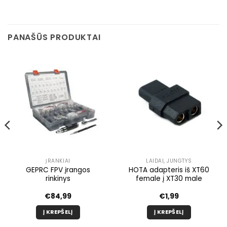
PANAŠŪS PRODUKTAI
ĮRANKIAI
LAIDAI, JUNGTYS
GEPRC FPV įrangos
HOTA adapteris iš XT60
rinkinys
female į XT30 male
€
84,99
€
1,99
Į KREPŠELĮ
Į KREPŠELĮ