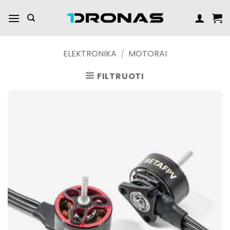
Praleisti
turinį
ELEKTRONIKA
/
MOTORAI
FILTRUOTI