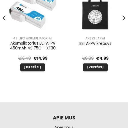
4S LIPO AKUMULIATORIAI
AKSESUARAI
Akumuliatorius BETAFPV
BETAFPV krepšys
450mAh 4S 75C – XT30
inė
Pradinė
Dabartinė
Pradinė
Dabartinė
€
18,49
€
14,99
€
6,99
€
4,99
kaina
kaina
kaina
kaina
buvo:
yra:
buvo:
yra:
Į KREPŠELĮ
Į KREPŠELĮ
€18,49.
€14,99.
€6,99.
€4,99.
APIE MUS
Apie mus