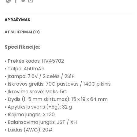
APRAŠYMAS
ATSILIEPIMAI (0)
Specifikacija:
• Prekės kodas: HV45702
• Talpa: 450mAh
• Įtampa: 7.6V / 2 celės / 2S1P
• Iškrovos greitis: 70C pastovus / 140C pikinis
• Įkrovimo srovė: Maks. 5C
• Dydis (1-5 mm skirtumas): 15 x 19 x 64 mm
• Apytikslis svoris (±5g): 32 g
• Išėjimo jungtis: XT30
• Balansavimo jungtis: JST / XH
• Laidas (AWG): 20#