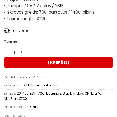
• Įtampa: 7.6V / 2 celės / 2S1P
• Iškrovos greitis: 70C pastovus / 140C pikinis
• Išėjimo jungtis: XT30
1 – 2 d. d.
Turime
produkto kiekis: Akumuliatorius CNHL LiHV MiniStar HV 
Į KREPŠELĮ
Produkto kodas:
HV45702
Kategorija:
2S LiPo akumuliatoriai
Žymos:
2S
,
450mAh
,
70C
,
Baterijos
,
Black-friday
,
CNHL
,
LiPo
,
MiniStar
,
XT30
Prekės ženklas:
CNHL