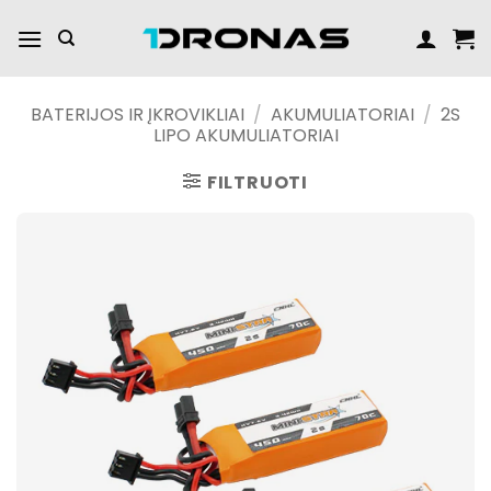
Praleisti
turinį
BATERIJOS IR ĮKROVIKLIAI
/
AKUMULIATORIAI
/
2S
LIPO AKUMULIATORIAI
FILTRUOTI