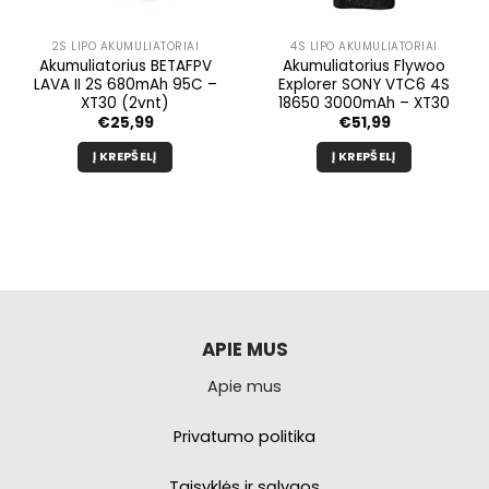
2S LIPO AKUMULIATORIAI
4S LIPO AKUMULIATORIAI
Akumuliatorius BETAFPV
Akumuliatorius Flywoo
LAVA II 2S 680mAh 95C –
Explorer SONY VTC6 4S
XT30 (2vnt)
18650 3000mAh – XT30
€
25,99
€
51,99
Į KREPŠELĮ
Į KREPŠELĮ
APIE MUS
Apie mus
Privatumo politika
Taisyklės ir sąlygos