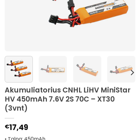
Akumuliatorius CNHL LiHV MiniStar
HV 450mAh 7.6V 2S 70C – XT30
(3vnt)
17,49
€
• Talpa: 450mAh