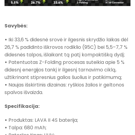
Savybės:
•
Iki 33,6 % didesnė srovė ir ilgesnis skrydžio laikas dėl
26,7 % padidinto iškrovos rodiklio (95C) bei 5,5–7,7 %
didesnės talpos, išlaikant tą patį kompaktišką dydį;
•
Patentuotas Z-Folding procesas suteikia apie 5 %
didesnį energijos tankį ir ilgesnį tarnavimo ciklą,
užtikrinant stipresnius galios šuolius ir patikimumą;
•
Naujas išskirtinis dizainas: ryškios žalios ir geltonos
spalvos išvaizda.
Specifikacija:
•
Produktas: LAVA II 4S baterija;
•
Talpa: 680 mAh;