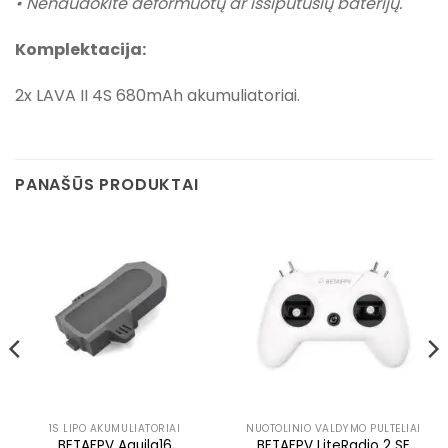
• Nenaudokite deformuotų ar išsipūtusių baterijų.
Komplektacija:
2x LAVA II 4S 680mAh akumuliatoriai.
PANAŠŪS PRODUKTAI
1S LIPO AKUMULIATORIAI
NUOTOLINIO VALDYMO PULTELIAI
BETAFPV Aquila16
BETAFPV LiteRadio 2 SE