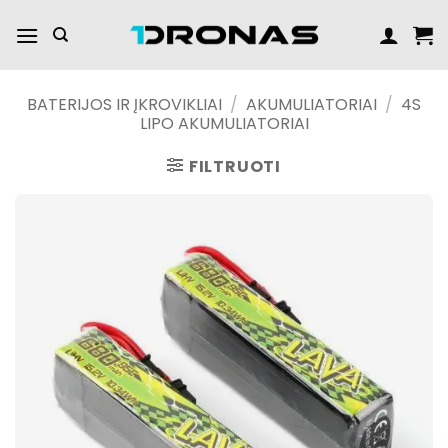
Praleisti
turinį
BATERIJOS IR ĮKROVIKLIAI
/
AKUMULIATORIAI
/
4S
LIPO AKUMULIATORIAI
FILTRUOTI