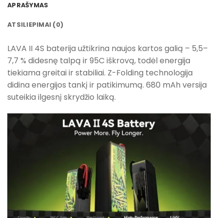
APRAŠYMAS
ATSILIEPIMAI (0)
LAVA II 4S baterija užtikrina naujos kartos galią – 5,5–
7,7 % didesnę talpą ir 95C iškrovą, todėl energija
tiekiama greitai ir stabiliai. Z-Folding technologija
didina energijos tankį ir patikimumą. 680 mAh versija
suteikia ilgesnį skrydžio laiką.