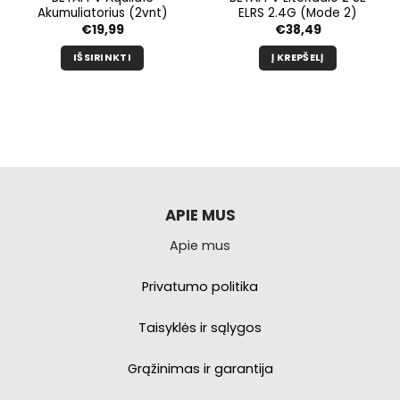
Akumuliatorius (2vnt)
ELRS 2.4G (Mode 2)
nė
€
19,99
€
38,49
IŠSIRINKTI
Į KREPŠELĮ
Šis
produktas
turi
kelis
variantus.
Galimybe
galite
pasirinkti
APIE MUS
produkto
Apie mus
puslapyje.
Privatumo politika
Taisyklės ir sąlygos
Grąžinimas ir garantija