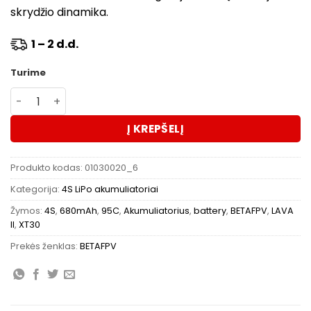
skrydžio dinamika.
1 – 2 d.d.
Turime
produkto kiekis: Akumuliatorius BETAFPV LAVA II 4S 680
Į KREPŠELĮ
Produkto kodas:
01030020_6
Kategorija:
4S LiPo akumuliatoriai
Žymos:
4S
,
680mAh
,
95C
,
Akumuliatorius
,
battery
,
BETAFPV
,
LAVA
II
,
XT30
Prekės ženklas:
BETAFPV