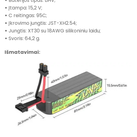
•
Baterijos tipas: LiHV;
•
Įtampa: 15,2 V;
•
C reitingas: 95C;
•
Įkrovimo jungtis: JST-XH2.54;
•
Jungtis: XT30 su 18AWG silikoniniu laidu;
•
Svoris: 64,2 g.
Išmatavimai: