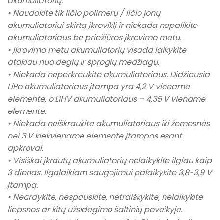
akumuliatorių.
• Naudokite tik ličio polimerų / ličio jonų
akumuliatoriui skirtą įkroviklį ir niekada nepalikite
akumuliatoriaus be priežiūros įkrovimo metu.
• Įkrovimo metu akumuliatorių visada laikykite
atokiau nuo degių ir sprogių medžiagų.
• Niekada neperkraukite akumuliatoriaus. Didžiausia
LiPo akumuliatoriaus įtampa yra 4,2 V viename
elemente, o LiHV akumuliatoriaus – 4,35 V viename
elemente.
• Niekada neiškraukite akumuliatoriaus iki žemesnės
nei 3 V kiekviename elemente įtampos esant
apkrovai.
• Visiškai įkrautų akumuliatorių nelaikykite ilgiau kaip
3 dienas. Ilgalaikiam saugojimui palaikykite 3,8-3,9 V
įtampą.
• Neardykite, nespauskite, netraiškykite, nelaikykite
liepsnos ar kitų užsidegimo šaltinių poveikyje.