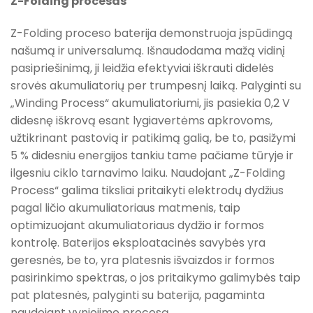
Z-Folding procesas
Z-Folding proceso baterija demonstruoja įspūdingą
našumą ir universalumą. Išnaudodama mažą vidinį
pasipriešinimą, ji leidžia efektyviai iškrauti didelės
srovės akumuliatorių per trumpesnį laiką. Palyginti su
„Winding Process“ akumuliatoriumi, jis pasiekia 0,2 V
didesnę iškrovą esant lygiavertėms apkrovoms,
užtikrinant pastovią ir patikimą galią, be to, pasižymi
5 % didesniu energijos tankiu tame pačiame tūryje ir
ilgesniu ciklo tarnavimo laiku. Naudojant „Z-Folding
Process“ galima tiksliai pritaikyti elektrodų dydžius
pagal ličio akumuliatoriaus matmenis, taip
optimizuojant akumuliatoriaus dydžio ir formos
kontrolę. Baterijos eksploatacinės savybės yra
geresnės, be to, yra platesnis išvaizdos ir formos
pasirinkimo spektras, o jos pritaikymo galimybės taip
pat platesnės, palyginti su baterija, pagaminta
naudojant vyniojimo procesą.