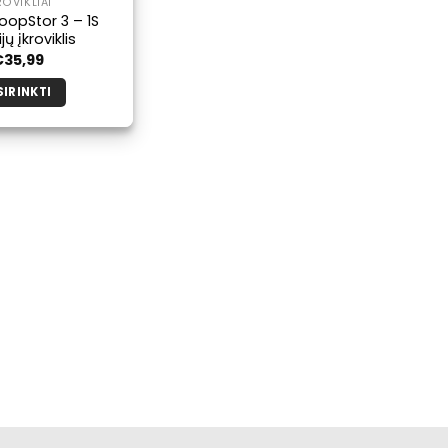
ROVIKLIAI
oopStor 3 – 1S
jų įkroviklis
€
35,99
SIRINKTI
Šis
produktas
turi
kelis
variantus.
Galimybe
galite
pasirinkti
produkto
puslapyje.