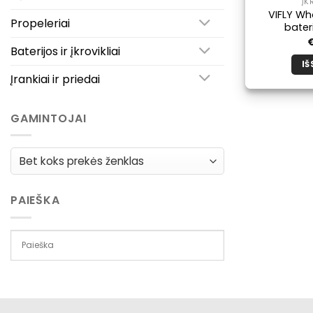
ĮK
VIFLY Wh
Propeleriai
bateri
Baterijos ir įkrovikliai
IŠ
Įrankiai ir priedai
GAMINTOJAI
PAIEŠKA