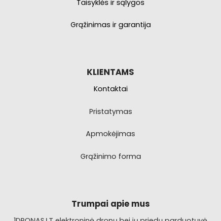
Taisyklės ir sąlygos
Grąžinimas ir garantija
KLIENTAMS
Kontaktai
Pristatymas
Apmokėjimas
Grąžinimo forma
Trumpai apie mus
1DRONAS.LT elektroninė dronų bei jų priedų parduotuvė