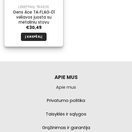
LENKTYNIŲ TRASOS
Gens Ace TA‑FLAG‑01
vėliavos juosta su
metaliniu stovu
€
30,49
Į KREPŠELĮ
APIE MUS
Apie mus
Privatumo politika
Taisyklės ir sąlygos
Grąžinimas ir garantija