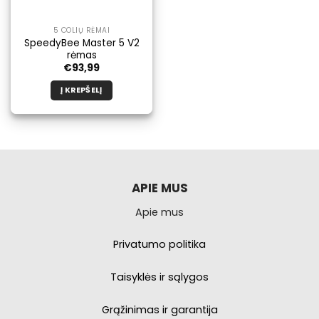
5 COLIŲ RĖMAI
SpeedyBee Master 5 V2
rėmas
€
93,99
Į KREPŠELĮ
APIE MUS
Apie mus
Privatumo politika
Taisyklės ir sąlygos
Grąžinimas ir garantija