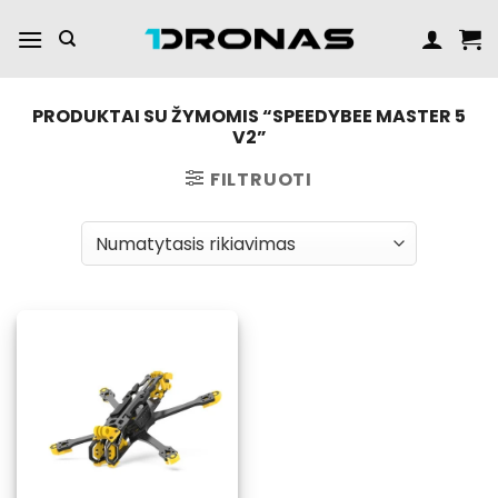
Praleisti
turinį
PRODUKTAI SU ŽYMOMIS “SPEEDYBEE MASTER 5
V2”
FILTRUOTI