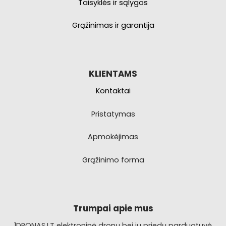
Taisyklės ir sąlygos
Grąžinimas ir garantija
KLIENTAMS
Kontaktai
Pristatymas
Apmokėjimas
Grąžinimo forma
Trumpai apie mus
1DRONAS.LT elektroninė dronų bei jų priedų parduotuvė