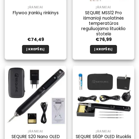
ĮRANKIAI
ĮRANKIAI
SEQURE MSS12 Pro
Flywoo Įrankių rinkinys
išmanioji nuolatinės
temperatūros
reguliuojama lituoklio
stotelė
€
74,49
€
76,99
Į KREPŠELĮ
Į KREPŠELĮ
ĮRANKIAI
ĮRANKIAI
SEQURE S20 Nano OLED
SEQURE S60P OLED lituoklis