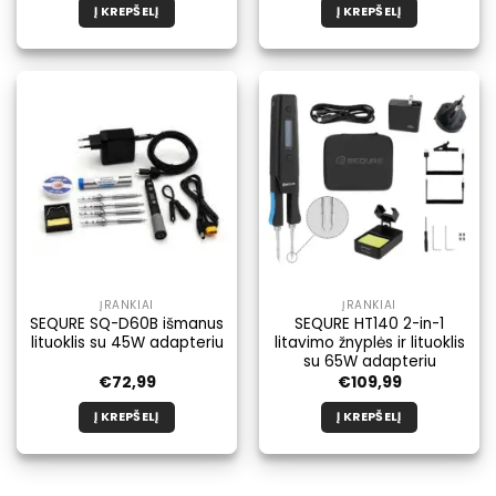
Į KREPŠELĮ
Į KREPŠELĮ
ĮRANKIAI
ĮRANKIAI
SEQURE SQ-D60B išmanus
SEQURE HT140 2-in-1
lituoklis su 45W adapteriu
litavimo žnyplės ir lituoklis
su 65W adapteriu
€
72,99
€
109,99
Į KREPŠELĮ
Į KREPŠELĮ