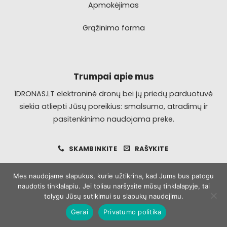
Apmokėjimas
Grąžinimo forma
Trumpai apie mus
1DRONAS.LT elektroninė dronų bei jų priedų parduotuvė
siekia atliepti Jūsų poreikius: smalsumo, atradimų ir
pasitenkinimo naudojama preke.
SKAMBINKITE
RAŠYKITE
Mes naudojame slapukus, kurie užtikrina, kad Jums bus patogu
naudotis tinklalapiu. Jei toliau naršysite mūsų tinklalapyje, tai
Visa
MasterCard
Bank
tolygu Jūsų sutikimui su slapukų naudojimu.
Transfer
Gerai
Privatumo politika
Copyright 2026 ©
1dronas.lt