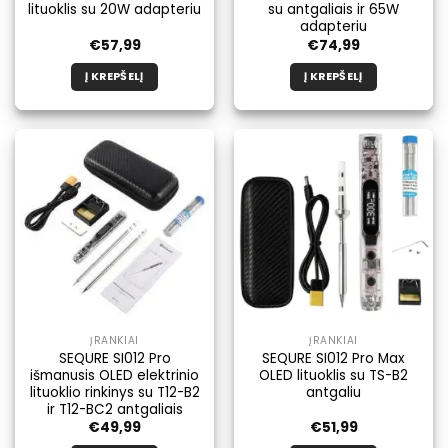
lituoklis su 20W adapteriu
su antgaliais ir 65W
adapteriu
€
57,99
€
74,99
Į KREPŠELĮ
Į KREPŠELĮ
ĮRANKIAI
ĮRANKIAI
SEQURE SI012 Pro
SEQURE SI012 Pro Max
išmanusis OLED elektrinio
OLED lituoklis su TS-B2
lituoklio rinkinys su T12-B2
antgaliu
ir T12-BC2 antgaliais
€
49,99
€
51,99