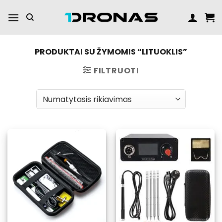
Praleisti
turinį
PRODUKTAI SU ŽYMOMIS “LITUOKLIS”
FILTRUOTI