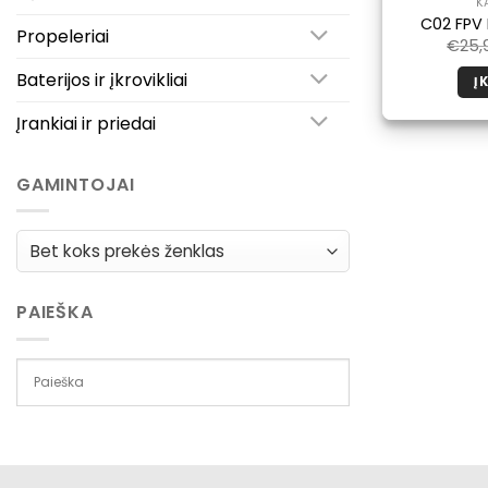
K
C02 FPV
Propeleriai
€
25,
Baterijos ir įkrovikliai
Į 
Įrankiai ir priedai
GAMINTOJAI
PAIEŠKA