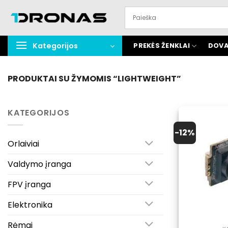
Praleisti
turinį
Kategorijos
PREKĖS ŽENKLAI
DOVA
PRODUKTAI SU ŽYMOMIS “LIGHTWEIGHT”
KATEGORIJOS
-12%
Orlaiviai
Valdymo įranga
FPV įranga
Elektronika
Rėmai